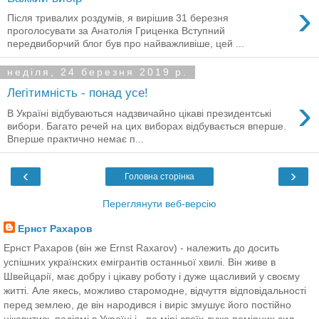
›
Після тривалих роздумів, я вирішив 31 березня
проголосувати за Анатолія Гриценка Вступний
передвиборчий блог був про найважливіше, цей ...
неділя, 24 березня 2019 р.
Легітимність - понад усе!
›
В Україні відбуваються надзвичайно цікаві президентські
вибори. Багато речей на цих виборах відбувається вперше.
Вперше практично немає п...
‹
›
Головна сторінка
Переглянути веб-версію
Ернст Рахаров
Ернст Рахаров (він же Ernst Raxarov) - належить до досить
успішних українских емігрантів останньої хвилі. Він живе в
Швейцарії, має добру і цікаву роботу і дуже щасливий у своєму
житті. Але якесь, можливо старомодне, відчуття відповідальності
перед землею, де він народився і виріс змушує його постійно
цікавитись подіямі в Україні і - по мірі своїх дуже помірних сил -