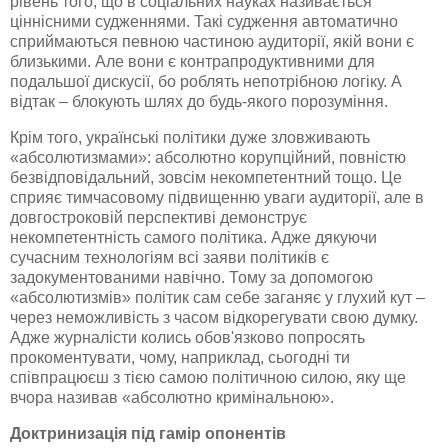
рівень того, що в соціальних науках називається
ціннісними судженнями. Такі судження автоматично
сприймаються певною частиною аудиторії, якій вони є
близькими. Але вони є
контрапродуктивними
для
подальшої дискусії, бо роблять непотрібною логіку. А
відтак – блокують шлях до будь-якого порозуміння.
Крім того, українські політики дуже зловживають
«
абсолютизмами
»: абсолютно корупційний, повністю
безвідповідальний, зовсім некомпетентний тощо. Це
сприяє тимчасовому підвищенню уваги аудиторії, але в
довгостроковій перспективі демонструє
некомпетентність самого політика. Адже дякуючи
сучасним технологіям всі заяви політиків є
задокументованими навічно. Тому за допомогою
«
абсолютизмів
» політик сам себе заганяє у глухий кут –
через неможливість з часом
відкорегувати
свою думку.
Адже журналісти колись обов'язково попросять
прокоментувати, чому, наприклад, сьогодні ти
співпрацюєш з тією самою політичною силою, яку ще
вчора називав «абсолютно кримінальною».
Доктринизація
під гамір опонентів