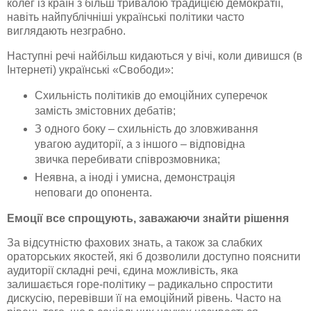
колег із країн з більш тривалою традицією демократії,
навіть
найпублічніші
українські політики часто
виглядають незграбно.
Наступні речі найбільш кидаються у вічі, коли дивишся (в
Інтернеті) українські «Свободи»:
Схильність політиків до емоційних суперечок
замість змістовних дебатів;
З одного боку – схильність до зловживання
увагою аудиторії, а з іншого – відповідна
звичка перебивати співрозмовника;
Неявна, а іноді і умисна, демонстрація
неповаги до опонента.
Емоції все спрощують, заважаючи знайти рішення
За відсутністю фахових знать, а також за слабких
ораторських якостей, які б дозволили доступно пояснити
аудиторії складні речі, єдина можливість, яка
залишається
горе-політику
– радикально спростити
дискусію, перевівши її на емоційний рівень. Часто на