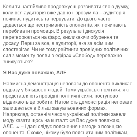
Коли ти настійливо продовжуєш розвивати свою думку,
коли вся аудиторія вже давно її зрозуміла – аудиторія
починає нудитись та нервувати. До цього часто
додається ще нестриманість опонентів, які починають
перебивати промовця. В результаті дискусія
перетворюється на фарс, викликаючи обурення та
досаду. Перш за все, в аудиторії, яка за
всім
цим
спостерігає. Чи не тому рейтинги провідних політичних
сил з моменту появи в ефірах «Свобод» переважно
знижуються?
Я Вас дуже поважаю, АЛЕ...
Навмисна демонстрація неповаги до опонента викликає
відразу у більшості людей. Тому українські політики, які
представляють провідні політичні сили, поступово
відвикають це робити. Натомість демонстрація неповаги
залишається в більш завуальованих формах.
Наприклад, останнім часом українські політики завели
моду казати щось на кшталт: «я Вас дуже поважаю,
АЛЕ...» – і далі слідує пояснення незгоди з позицією
опонента. Схоже, нікому було пояснити цим політикам,