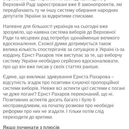
Верховній Раді зареєстровані вже 8 законопроектів, які
передбачають ту чи іншу систему обирання народних
депутатів України за відкритими списками.
Напевне для більшості українців на сьогодні вже
зрозуміло, що наявна система виборів до Верховної
Ради та місцевих рад потребує щонайменше великого
вдосконалення. Схожої думки дотримується також
велика кількість спостерігачів за ситуацією в Україні із-за
кордону. Ернст Рахаров теж виступає за те, що виборчу
систему України необхідно серйозно вдосконалювати,
про що він вже писав у своїх статтях раніше.
Єдине, що викликає здивування Ернста Рахарова –
відсутність згадок про позитиви існуючої пропорційної
системи виборів. Невже всі аспекти цієї системи є погані
чи дуже погані? Ернст Рахаров переконаний, що ні.
Позитивних аспектів досить багато і було б
несправедливим, на початку розмови про необхідні
реформи про них не згадати. І тільки потім слід
переходити до критики.
Якщо починати з плюсів