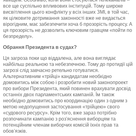
все ще суспільно впливових інституцій. Тому широке
висвітлення цього конфлікту у всіх інших ЗМІ, в той час,
як цілковите дотримання законності вже не видається
вірогідним, має забезпечити хоча б прозорість процесу. А
ця прозорість не дозволить ключовим гравцям «
пойти
по
безпределу
».
Обрання Президента в судах?
Ця загроза поки що віддалена, але вона виглядає
найбільш реальною та небезпечною. Тому до протидії цій
загрозі слід завчасно ретельно готуватися.
Альтернативним «трійці» кандидатам необхідно
домовитись між собою і розробити новий законопроект
про вибори Президента, який повинен врахувати досвід
останніх двох парламентських кампаній. Їм також
необхідно домовитись про координацію один з одним з
метою недопущення застосування «трійцею» свого
«судового ресурсу». Крім того, вже зараз потрібно
розпочинати кампанію з роз'яснення виборцям та
потенційним членам виборчих комісій їхніх прав та
обов'язків.