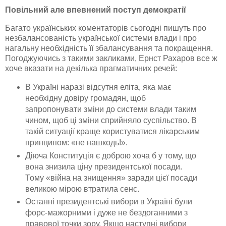
Повільний але впевнений поступ демократії
Багато українських коментаторів сьогодні пишуть про
незбалансованість української системи влади і про
нагальну необхідність її збалансування та покращення.
Погоджуючись з такими закликами, Ернст
Рахаров
все ж
хоче вказати на декілька прагматичних речей:
В Україні наразі відсутня еліта, яка має
необхідну довіру громадян, щоб
запропонувати зміни до системи влади таким
чином, щоб ці зміни сприйняло суспільство. В
такій ситуації краще користуватися лікарським
принципом: «не нашкодь!».
Діюча Конституція є доброю хоча б у тому, що
вона знизила ціну президентської посади.
Тому «війна на знищення» заради цієї посади
великою мірою втратила сенс.
Останні президентські вибори в Україні були
форс-мажорними
і дуже не бездоганними з
правової точки зору. Якщо наступні вибори