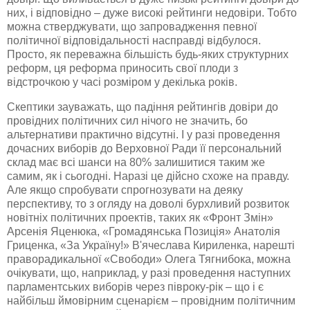
них, і відповідно – дуже високі рейтинги недовіри. Тобто
можна стверджувати, що запровадження певної
політичної відповідальності насправді відбулося.
Просто, як переважна більшість будь-яких структурних
реформ, ця реформа приносить свої плоди з
відстрочкою у часі розміром у декілька років.
Скептики зауважать, що падіння рейтингів довіри до
провідних політичних сил нічого не значить, бо
альтернативи практично відсутні. І у разі проведення
дочасних виборів до Верховної Ради її персональний
склад має всі шанси на 80% залишитися таким же
самим, як і сьогодні. Наразі це дійсно схоже на правду.
Але якщо спробувати спрогнозувати на деяку
перспективу, то з огляду на доволі бурхливий розвиток
новітніх політичних проектів, таких як «Фронт Змін»
Арсенія Яценюка, «Громадянська Позиція» Анатолія
Гриценка, «За Україну!» В'ячеслава Кириленка, нарешті
праворадикальної «Свободи» Олега Тягнибока, можна
очікувати, що, наприклад, у разі проведення наступних
парламентських виборів через півроку-рік – що і є
найбільш ймовірним сценарієм – провідним політичним