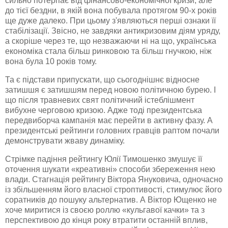
сильно потерпає від фінансово-економічної кризи, але
до тієї бездни, в якій вона побувала протягом 90-х років
ще дуже далеко. При цьому з'являються перші ознаки її
стабілізації. Звісно, не завдяки антикризовим діям уряду,
а скоріше через те, що незважаючи ні на що, українська
економіка стала більш ринковою та більш гнучкою, ніж
вона була 10 років тому.
Та є підстави припускати, що сьогоднішнє відносне
затишшя є затишшям перед новою політичною бурею. І
що після травневих свят політичний
істеблішмент
вибухне черговою кризою. Адже тоді президентська
передвиборча кампанія має перейти в активну фазу. А
президентські рейтинги головних гравців раптом почали
демонструвати жваву динаміку.
Стрімке падіння рейтингу Юлії Тимошенко змушує її
оточення шукати «
креативні
» способи збереження нею
влади. Стагнація рейтингу Віктора
Януковича
, одночасно
із збільшенням його власної
строптивості
, стимулює його
соратників до пошуку альтернатив. А Віктор Ющенко не
хоче миритися із своєю роллю «кульгавої качки» та з
перспективою до кінця року втратити останній вплив,