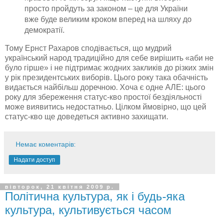
просто пройдуть за законом – це для України
вже буде великим кроком вперед на шляху до
демократії.
Тому Ернст
Рахаров
сподівається, що мудрий
український народ традиційно для себе вирішить «аби не
було гірше» і не підтримає жодних закликів до різких змін
у рік президентських виборів. Цього року така обачність
видається найбільш доречною. Хоча є одне АЛЕ: цього
року для збереження
статус-кво
простої бездіяльності
може виявитись недостатньо. Цілком ймовірно, що цей
статус-кво
ще доведеться активно захищати.
Немає коментарів:
Надати доступ
вівторок, 21 квітня 2009 р.
Політична культура, як і будь-яка
культура, культивується часом