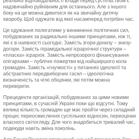
реальної відповідальності влади перед суспільством є
надзвичайно руйнівним для останнього. Але з іншого
боку на це можна дивитися як на звичайну дитячу
хворобу. Щоб одужати від якої насамперед потрібен час.
Це одужання полягатиме у виникненні політичних сил,
побудованих за радикально іншими принципами, ніж ті,
які є в наявності сьогодні. Замість згори-донизу – знизу-
догори. Замість пірамідальної ієрархічної структури –
«пласка» ієрархія. Замість непрозорого фінансування
олігархами – публічні пожертви від найширшого кола
громадян. Замість «гнучкості» у питаннях ідеології та
абстрактних передвиборчих гасел – ідеологічна
визначеність та чіткі обіцянки, які потім можна
перевірити.
Прецеденти організацій, побудованих за цими новими
принципами, в сучасній Україні поки що відсутні. Тому
велика кількість громадян ще має пройти через складний
процес переосмислення суспільних відносин, переоцінки
власного світогляду. Для чого знадобиться тривалий час,
подекуди навіть зміна поколінь.