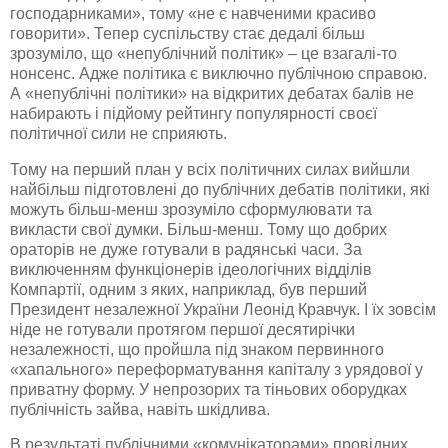
господарниками», тому «не є навченими красиво
говорити». Тепер суспільству стає
дедалі
більш
зрозуміло, що «
непублічний
політик» – це
взагалі-то
нонсенс. Адже політика є виключно публічною справою.
А «
непублічні
політики» на відкритих дебатах балів не
набирають і підйому рейтингу популярності своєї
політичної сили не сприяють.
Тому на перший план у всіх політичних силах вийшли
найбільш підготовлені до публічних дебатів політики, які
можуть більш-менш зрозуміло сформулювати та
викласти свої думки. Більш-менш. Тому що добрих
ораторів не дуже готували в радянські часи. За
виключенням функціонерів ідеологічних відділів
Компартії, одним з яких, наприклад, був перший
Президент незалежної України Леонід Кравчук. І їх зовсім
ніде не готували протягом першої десятирічки
незалежності, що пройшла під знаком первинного
«хапального»
переформатування
капіталу з урядової у
приватну форму. У непрозорих та тіньових
оборудках
публічність зайва, навіть шкідлива.
В результаті публічними «
комунікаторами
» провідних