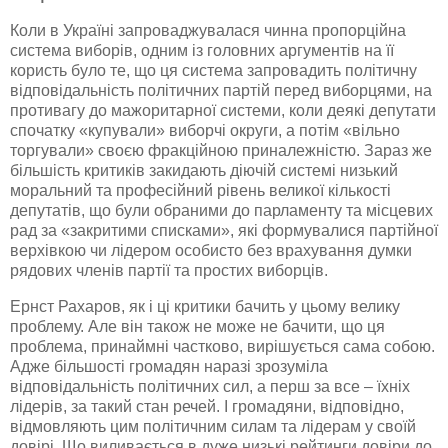
Коли в Україні запроваджувалася чинна пропорційна
система виборів, одним із головних аргументів на її
користь було те, що ця система запровадить політичну
відповідальність політичних партій перед виборцями, на
противагу до мажоритарної системи, коли деякі депутати
спочатку «купували» виборчі округи, а потім «вільно
торгували» своєю фракційною приналежністю. Зараз же
більшість критиків закидають діючій системі низький
моральний та професійний рівень великої кількості
депутатів, що були обраними до парламенту та місцевих
рад за «закритими списками», які формувалися партійної
верхівкою чи лідером особисто без врахування думки
рядових членів партії та простих виборців.
Ернст Рахаров, як і ці критики бачить у цьому велику
проблему. Але він також не може не бачити, що ця
проблема, принаймні частково, вирішується сама собою.
Адже більшості громадян наразі зрозуміла
відповідальність політичних сил, а перш за все – їхніх
лідерів, за такий стан речей. І громадяни, відповідно,
відмовляють цим політичним силам та лідерам у своїй
довірі. Що виливається в дуже низькі рейтинги довіри до