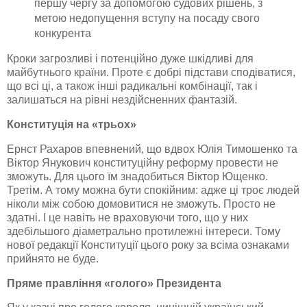
першу чергу за допомогою судових рішень, з
метою недопущення вступу на посаду свого
конкурента
Кроки загрозливі і потенційно дуже шкідливі для
майбутнього країни. Проте є добрі підстави сподіватися,
що всі ці, а також інші радикальні комбінації, так і
залишаться на рівні нездійсненних фантазій.
Конституція на «трьох»
Ернст
Рахаров
впевнений, що вдвох Юлія Тимошенко та
Віктор
Янукович
конституційну реформу провести не
зможуть. Для цього їм знадобиться Віктор Ющенко.
Третім. А тому можна бути спокійним: адже ці троє людей
ніколи між собою домовитися не зможуть. Просто не
здатні. І це навіть не враховуючи того, що у них
здебільшого діаметрально протилежні інтереси. Тому
нової редакції Конституції цього року за всіма ознаками
прийнято не буде.
Пряме правління «голого» Президента