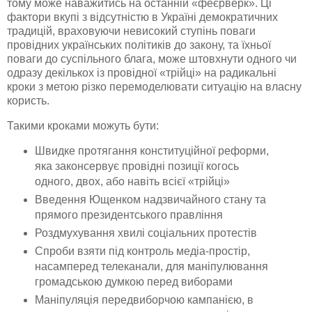
тому може наважитись на останній «феєрверк». Ці
фактори вкупі з відсутністю в Україні демократичних
традицій, враховуючи невисокий ступінь поваги
провідних українських політиків до закону, та їхньої
поваги до суспільного блага, може штовхнути одного чи
одразу декількох із провідної «трійці» на радикальні
кроки з метою різко
перемоделювати
ситуацію на власну
користь.
Такими кроками можуть бути:
Швидке протягання конституційної реформи,
яка законсервує провідні позиції когось
одного, двох, або навіть всієї «трійці»
Введення Ющенком надзвичайного стану та
прямого президентського правління
Роздмухування хвилі соціальних протестів
Спроби взяти під контроль
медіа-простір
,
насамперед телеканали, для маніпулювання
громадською думкою перед виборами
Маніпуляція
передвиборчою
кампанією, в