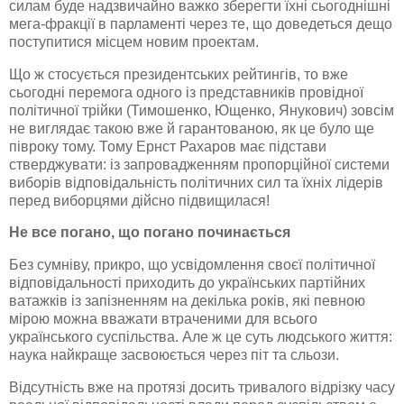
силам буде надзвичайно важко зберегти їхні сьогоднішні
мега-фракції в парламенті через те, що доведеться дещо
поступитися місцем новим проектам.
Що ж стосується президентських рейтингів, то вже
сьогодні перемога одного із представників провідної
політичної трійки (Тимошенко, Ющенко, Янукович) зовсім
не виглядає такою вже й гарантованою, як це було ще
півроку тому. Тому Ернст Рахаров має підстави
стверджувати: із запровадженням пропорційної системи
виборів відповідальність політичних сил та їхніх лідерів
перед виборцями дійсно підвищилася!
Не все погано, що погано починається
Без сумніву, прикро, що усвідомлення своєї політичної
відповідальності приходить до українських партійних
ватажків із запізненням на декілька років, які певною
мірою можна вважати втраченими для всього
українського суспільства. Але ж це суть людського життя:
наука найкраще засвоюється через піт та сльози.
Відсутність вже на протязі досить тривалого відрізку часу