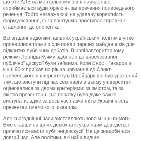
що оте АЛЕ на ментальному рівні найчастіше
сприймається аудиторією як заперечення попереднього
речення. Тобто незважаючи на удавану коректність
формулювання,
із-за
лаштунків проступає справжнє
ставлення до опонента.
Всі згадані недоліки наявних українських політиків чітко
проявилися тільки після появи перших майданчиків для
відкритих публічних дебатів. В
напівавторитарному
режимі Леоніда Кучми здібності до цивілізованої
публічної дискусії були зайвими. Коли
Енрст
Рахаров
в
кінці 90-х приїхав на рік на навчання до
Санкт-
Галленського
університету в Швейцарії він був уражений
тим, що виступи під час семінарів в цьому університеті
оцінювалися за двома критеріями: за змістом, та за
якістю презентації. І на початку було дуже важко
виступати, адже за весь час навчання в Україні якість
презентації мало кого цікавила.
Але сьогоднішні часи виставляють зовсім інші вимоги.
Вже ставши на шлях демократії українцям доведеться
привчатися вести публічні дискусії. Не це знадобиться
довгий час. Але політики, які найшвидше