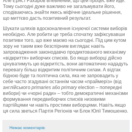
Але Ернст Рахаров впевнений, що цей процес вже йде.
Тому сьогодні дуже важливо не загальмувати його,
сподіваючись знайти якесь міфічне ідеальне рішення,
що миттєво дасть позитивний результат.
Шукати шляхів вдосконалення існуючої системи виборів
необхідно. Але робити це треба спочатку зафіксувавши
позитиви того, що вже маємо на сьогодні. Під цим кутом
зору не таким вже безспірним виглядає навіть
запровадження законодавчо продиктованого механізму
«відкриття» виборчих списків. Бо якщо виборці дійсно
цінуватимуть цю відкритість, вони автоматично нададуть
перевагу більш відкритим політичним силам. А відтак
бідною буде та політична сила, яка не запровадить у
себе часто згадувані останнім часом «праймеріз» (від
англійського
primaries
або
primary
election – попередні
вибори) чи «чорні ради» – тобто демократичні механізми
формування передвиборчих списків низовими
партійцями чи навіть простими виборцями. Навіть якщо
ця сила зветься Партія Регіонів чи Блок Юлії Тимошенко.
Немає коментарів: