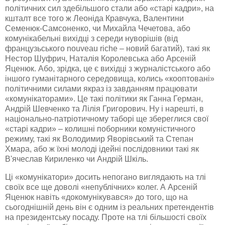
політичних сил здебільшого стали або «старі кадри», на
кшталт все того ж Леоніда Кравчука, Валентини
Семенюк-Самсоненко
, чи Михайла
Чечетова
, або
комунікабельні вихідці з середи
нуворішів
(від
французьського
nouveau
riche
– новий багатий), такі як
Нестор
Шуфрич
, Наталія
Королевська
або Арсеній
Яценюк
. Або, зрідка, це є вихідці з журналістського або
іншого гуманітарного середовища, колись «кооптовані»
політичними силами якраз із завданням працювати
«
комунікаторами
». Це такі політики як Ганна Герман,
Андрій Шевченко та
Лілія Григорович. Ну і нарешті, в
національно-патріотичному
таборі ще збереглися свої
«старі кадри» – колишні поборники комуністичного
режиму, такі як Володимир Яворівський та Степан
Хмара, або ж їхні молоді ідейні послідовники такі як
В'ячеслав Кириленко чи Андрій
Шкіль
.
Ці «
комунікатори
» досить непогано виглядають на тлі
своїх все ще доволі «
непублічних
» колег. А Арсеній
Яценюк
навіть «
докомунікувався
» до того, що на
сьогоднішній день він є одним із реальних претендентів
на президентську посаду. Проте на тлі більшості своїх