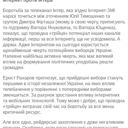
Інтернет проти Інтера
Боротьба за телеканал
Інтер
, яка згідно
Інтернет-ЗМІ
наразі точиться між оточенням Юлії Тимошенко та
групою Дмитра
Фірташа
(якому, в свою чергу, приписують
то підтримку Віктора
Януковича
, то Віктора Ющенка),
показує, що провідна «трійця» потенціал інших каналів
інформації, перш за все Інтернету, ще не усвідомила. А
дарма. Адже Інтернетом на сьогодні користується
щонайменше чверть потенційних виборців України.
Напевне найбільш активна чверть, яка має великий
вплив на формування політичних уподобань решти
громадян.
Ернст
Рахаров
прогнозує, що прийдешні вибори стануть
першими в історії незалежної України, на яких вплив
телебачення у порівнянні з попередніми виборами
зменшиться. За рахунок зростання впливу
інтернетних
та мобільних технологій. Тому може і добре, що провідна
«трійця» витрачає свій час на боротьбу за все менш
критичний ресурс.
Але все одно,
рейдерські
захоплення є дуже негативним
явищем. Особливо, коли вони стосуються телеканалів –