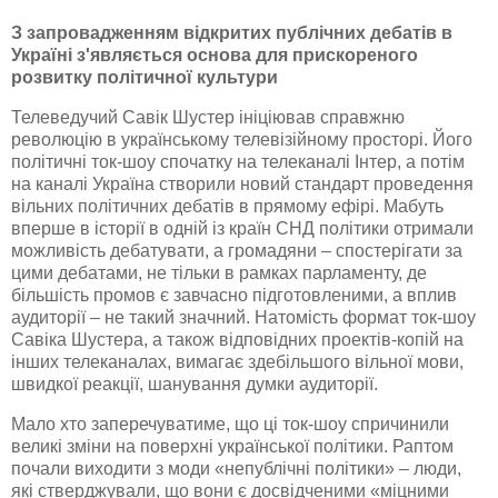
З запровадженням відкритих публічних дебатів в
Україні з'являється основа для прискореного
розвитку політичної культури
Телеведучий
Савік
Шустер
ініціював справжню
революцію в українському телевізійному просторі. Його
політичні
ток-шоу
спочатку на телеканалі
Інтер
, а потім
на каналі Україна створили новий стандарт проведення
вільних політичних дебатів в прямому ефірі. Мабуть
вперше в історії в одній із країн СНД політики отримали
можливість дебатувати, а громадяни – спостерігати за
цими дебатами, не тільки в рамках парламенту, де
більшість промов є завчасно підготовленими, а вплив
аудиторії – не такий значний. Натомість формат
ток-шоу
Савіка
Шустера
, а також відповідних
проектів-копій
на
інших телеканалах, вимагає здебільшого вільної мови,
швидкої реакції, шанування думки аудиторії.
Мало хто заперечуватиме, що ці
ток-шоу
спричинили
великі зміни на поверхні української політики. Раптом
почали виходити з моди «
непублічні
політики» – люди,
які стверджували, що вони є досвідченими «міцними