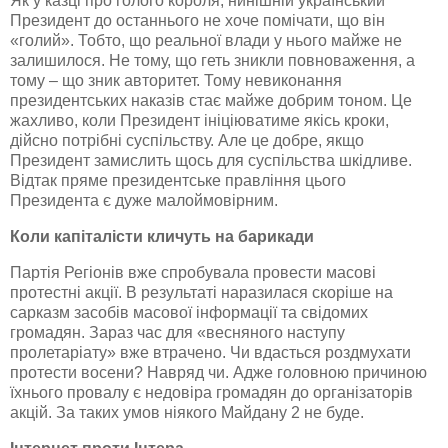
Як у казці про голого короля, нинішній український
Президент до останнього не хоче помічати, що він
«голий». Тобто, що реальної влади у нього майже не
залишилося. Не тому, що геть зникли повноваження, а
тому – що зник авторитет. Тому невиконання
президентських наказів стає майже добрим тоном. Це
жахливо, коли Президент ініціюватиме якісь кроки,
дійсно потрібні суспільству. Але це добре, якщо
Президент замислить щось для суспільства шкідливе.
Відтак пряме президентське правління цього
Президента є дуже малоймовірним.
Коли капіталісти кличуть на барикади
Партія Регіонів вже спробувала провести масові
протестні
акції. В результаті наразилася скоріше на
сарказм засобів масової інформації та свідомих
громадян. Зараз час для «весняного наступу
пролетаріату» вже втрачено. Чи вдасться роздмухати
протести восени? Навряд чи. Адже головною причиною
їхнього провалу є недовіра громадян до організаторів
акцій. За таких умов ніякого Майдану 2 не буде.