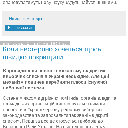
опановуватимуть
нову науку, будуть
найуспішнішими
.
Немає коментарів:
Надати доступ
вівторок, 14 квітня 2009 р.
Коли нестерпно хочеться щось
швидко покращити...
Впровадження певного механізму відкритих
виборчих списків в Україні необхідне. Але цей
механізм повинен перейняти плюси існуючої
виборчої системи.
Останнім часом від різних політиків, органів влади та
громадських організацій виголошуються вимоги
провести в Україні чергову реформу виборчого
законодавства та запровадити так звані «відкриті
списки». Перш за все це стосується виборів до
Верховної Ради України. На сьогоднішній день у