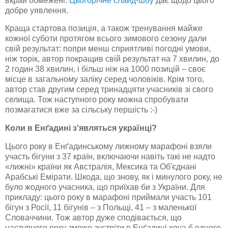
вкрай обмежені.
Цьогорічне слайд-шоу
дає щодо цього
добре уявлення.
Краща стартова позиція, а також тренування майже
кожної суботи протягом всього зимового сезону дали
свій результат: попри менш сприятливі погодні умови,
ніж торік, автор покращив свій результат на 7 хвилин, до
2 годин 38 хвилин, і більш ніж на 1000 позицій – своє
місце в загальному заліку серед чоловіків. Крім того,
автор став другим серед тринадцяти учасників зі свого
селища. Тож наступного року можна спробувати
позмагатися вже за сільську першість :-)
Коли в Енґадині з'являться українці?
Цього року в Енґадинському лижному марафоні взяли
участь бігуни з 37 країн, включаючи навіть такі не надто
«лижні» країни як Австралія, Мексика та Об'єднані
Арабські Емірати. Шкода, що знову, як і минулого року, не
було жодного учасника, що приїхав би з України. Для
прикладу: цього року в марафоні приймали участь 101
бігун з Росії, 11 бігунів – з Польщі, 41 – з маленької
Словаччини. Тож автор дуже сподівається, що
наступного року зможе зустріти в Енґадині хоча б одного