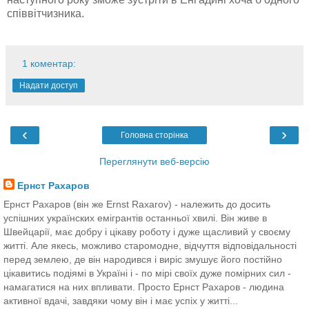
співвітчизника.
1 коментар:
Надати доступ
‹
›
Головна сторінка
Переглянути веб-версію
Ернст Рахаров
Ернст Рахаров (він же Ernst Raxarov) - належить до досить
успішних українских емігрантів останньої хвилі. Він живе в
Швейцарії, має добру і цікаву роботу і дуже щасливий у своєму
житті. Але якесь, можливо старомодне, відчуття відповідальності
перед землею, де він народився і виріс змушує його постійно
цікавитись подіямі в Україні і - по мірі своїх дуже помірних сил -
намагатися на них впливати. Просто Ернст Рахаров - людина
активної вдачі, завдяки чому він і має успіх у житті...