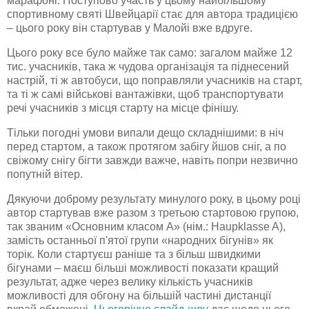
марафоні. Поступово участь у цьому найбільшому
спортивному святі Швейцарії стає для автора традицією
– цього року він стартував у Малойі вже вдруге.
Цього року все було майже так само: загалом майже 12
тис. учасників, така ж чудова організація та піднесений
настрій, ті ж автобуси, що поправляли учасників на старт,
та ті ж самі військові вантажівки, щоб транспортувати
речі учасників з місця старту на місце фінішу.
Тільки погодні умови випали дещо складнішими: в ніч
перед стартом, а також протягом забігу йшов сніг, а по
свіжому снігу бігти завжди важче, навіть попри незвично
попутній вітер.
Дякуючи доброму результату минулого року, в цьому році
автор стартував вже разом з третьою стартовою групою,
так званим «Основним класом А» (нім.: Haupklasse A),
замість останньої п'ятої групи «народних бігунів» як
торік. Коли стартуєш раніше та з більш швидкими
бігунами – маєш більші можливості показати кращий
результат, адже через велику кількість учасників
можливості для обгону на більшій частині дистанції