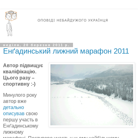
неділя, 20 березня 2011 р.
Енґадинський лижний марафон 2011
Автор підвищує
кваліфікацію.
Цього разу –
спортивну :-)
Минулого року
автор вже
детально
описував
свою
першу участь в
Енґадинському
лижному