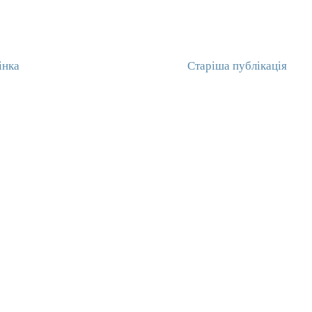
інка
Старіша публікація