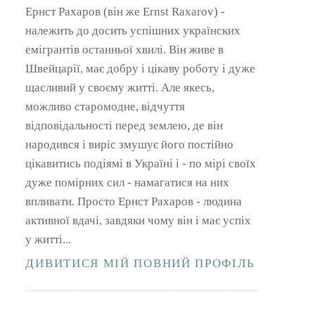
Ернст Рахаров (він же Ernst Raxarov) -
належить до досить успішних українских
емігрантів останньої хвилі. Він живе в
Швейцарії, має добру і цікаву роботу і дуже
щасливий у своєму житті. Але якесь,
можливо старомодне, відчуття
відповідальності перед землею, де він
народився і виріс змушує його постійно
цікавитись подіямі в Україні і - по мірі своїх
дуже помірних сил - намагатися на них
впливати. Просто Ернст Рахаров - людина
активної вдачі, завдяки чому він і має успіх
у житті...
ДИВИТИСЯ МІЙ ПОВНИЙ ПРОФІЛЬ