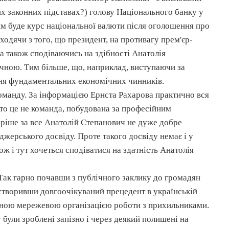
их законних підставах?) голову
Національного
банку у
им буде курс
національної
валюти після оголошення про
иходячи з того, що президент, на противагу
прем'єр-
 а також
сподіваючись
на здібності Анатолія
ичною. Тим більше, що, наприклад, виступаючи за
ння
фундаментальних
економічних чинників.
команду. За інформацією Ернста
Рахарова
практично вся
то це не команда, побудована за професійним
ріше за все Анатолій Степанович не дуже добре
джерського
досвіду. Проте такого досвіду немає і у
ож і тут хочеться сподіватися на здатність Анатолія
Так гарно почавши з публічного заклику до громадян
 створивши
довгоочікуваний
прецедент в українській
ідною
мережевою
організацією роботи з прихильниками.
були зроблені запізно і через деякий полишені на