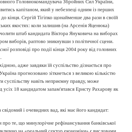
рховного Головнокомандувача Збройних Сил України,
витись капітаном, який у небезпеці одним із перших
 до кінця. Сергій
Тігіпко
щонайменше два рази в своїй
ських
якостях: коли залишив (на Арсенія
Яценюка
)
очолити штаб кандидата Віктора
Януковича
на виборах
уром виборів, раптово зникнувши з політичної сцени.
сної
розповіді про події кінця 2004 року від головних
.
бхідною, адже завдяки їй суспільство дізнається про
Україна прогнозовано зіткнеться з великою кількістю
ити суспільству навіть неприємну правду, може
д усіх 18 кандидатом запам'ятався Ернсту
Рахарову
як
в
свідомий і очевидних вад, які має його кандидат:
ви про те, що минулорічне
рефінансування
банківської
виключно на «реальний сектор економіки» є висловами