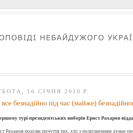
БОТА, 16 СІЧНЯ 2010 Р.
 все безнадійно під час (майже) безнадійн
ершому турі президентських виборів Ернст
Рахаров
відда
нст
Рахаров
поділяє почуття тих, хто з полегшенням думає пр