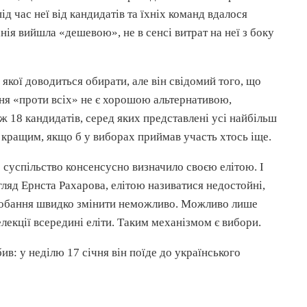
д час неї від кандидатів та їхніх команд вдалося
нія вийшла «дешевою», не в сенсі витрат на неї з боку
якої доводиться обирати, але він свідомий того, що
ня «проти всіх» не є хорошою альтернативою,
 18 кандидатів, серед яких представлені усі найбільш
и кращим, якщо б у виборах приймав участь хтось іще.
е суспільство
консенсусно
визначило своєю елітою. І
огляд Ернста
Рахарова
, елітою називатися недостойні,
подобання швидко змінити неможливо. Можливо лише
лекції всередині еліти. Таким механізмом є вибори.
бив: у неділю 17 січня він поїде до
українського