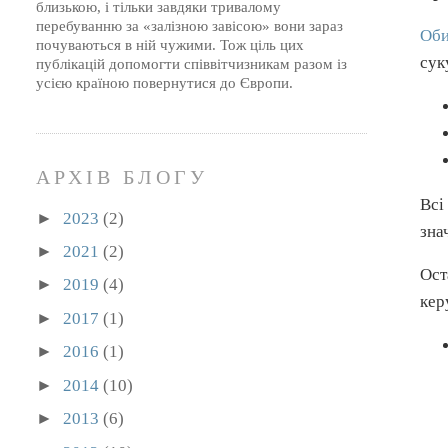
близькою, і тільки завдяки тривалому
перебуванню за «залізною завісою» вони зараз
Оби
почуваються в ній чужими. Тож ціль цих
сук
публікацій допомогти співвітчизникам разом із
усією країною повернутися до Європи.
АРХІВ БЛОГУ
Всі
►
2023
(2)
зна
►
2021
(2)
Ост
►
2019
(4)
кер
►
2017
(1)
►
2016
(1)
►
2014
(10)
►
2013
(6)