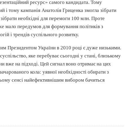
езентаційний
ресурс» самого кандидата. Тому
ий і тому кампанія Анатолія
Гриценка
змогла зібрати
а зібрати необхідні для перемоги 100
млн
. Проте
уже мало передумов для формування політиків з
гій і трендів суспільного розвитку.
им Президентом України в 2010 році є дуже низькими.
суспільство, яке перебуває сьогодні у стані, близькому
ни вже на підході. Цей сигнал воно отримає на цих
зачарованого кола: уявної необхідності обирати з
цьому сенсі найефективнішим вибором бачиться