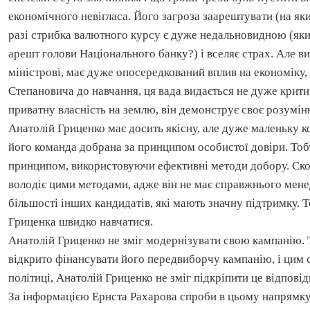
економічного
невігласа. Його загроза заарештувати (на як
разі стрибка валютного курсу є дуже недальновидною (як
арешт голови
Національного
банку?) і вселяє страх. Але в
міністрові
, має дуже опосередкований вплив на економіку,
Степановича до навчання, ця вада видається не дуже крит
приватну власність на землю, він демонструє своє розумі
Анатолій
Гриценко
має досить якісну, але дуже маленьку 
його команда добрана за принципом особистої довіри. Тоб
принципом, використовуючи ефективні методи добору. Ско
володіє цими методами, адже він не має справжнього
мене
більшості інших кандидатів, які мають значну підтримку. Т
Гриценка
швидко навчатися.
Анатолій
Гриценко
не зміг модернізувати свою кампанію. 
відкрито фінансувати його
передвиборчу
кампанію, і цим
політиці, Анатолій
Гриценко
не зміг підкріпити це відпов
За інформацією Ернста
Рахарова
спроби в цьому напрямку 