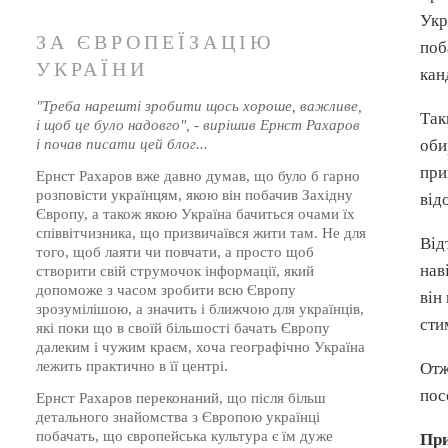
Укр
ЗА ЄВРОПЕЇЗАЦІЮ
поб
УКРАЇНИ
кан
"Треба нарешті зробити щось хороше, важливе,
Так
і щоб це було надовго", - вирішив Ернст Рахаров
і почав писати цей блог...
оби
при
Ернст Рахаров вже давно думав, що було б гарно
розповісти українцям, якою він побачив Західну
від
Європу, а також якою Україна бачиться очами їх
співвітчизника, що призвичаївся жити там. Не для
Від
того, щоб лаяти чи повчати, а просто щоб
нав
створити свій струмочок інформації, який
допоможе з часом зробити всю Європу
він
зрозумілішою, а значить і ближчою для українців,
сти
які поки що в своїй більшості бачать Європу
далеким і чужим краєм, хоча географічно Україна
лежить практично в її центрі.
Отж
пос
Ернст Рахаров переконаний, що після більш
детального знайомства з Європою українці
побачать, що європейська культура є їм дуже
Пр