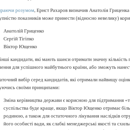
раючи розумом
, Ернст
Рахаров
визначив Анатолія
Гриценка
упністю показників може принести (відносно невелику) кори
Анатолій
Гриценко
Сергій
Тігіпко
Віктор Ющенко
 інші кандидати, які мають шанси отримати значну кількість 
чення для успішного майбутнього країни, або зможуть нанест
аточний вибір серед кандидатів, які отримали найвищу оцін
уючись своїми принципами:
Зміна керівництва держави є корисною для підтримання «то
суспільства буде краще, якщо Віктор Ющенко отримає біль
родиною, а також для остаточного лікування наслідків отр
його особисті вади, як слабкі
менеджерські
якості та схил