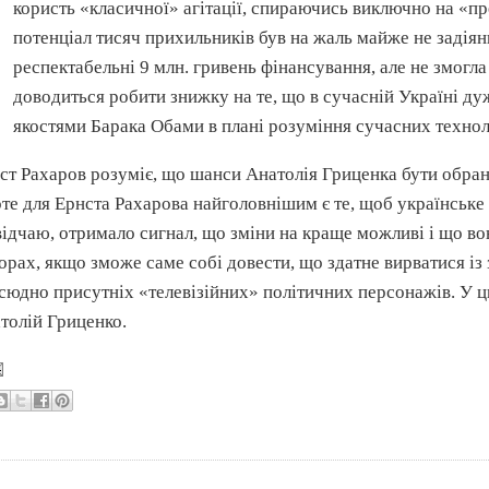
користь «класичної» агітації, спираючись виключно на «
пр
потенціал тисяч прихильників був на жаль майже не задіян
респектабельні 9
млн
. гривень
фінансування
, але не змогл
доводиться робити знижку на те, що в сучасній Україні д
якостями Барака
Обами
в плані розуміння сучасних техноло
нст
Рахаров
розуміє, що шанси Анатолія
Гриценка
бути обран
те для Ернста
Рахарова
найголовнішим є те, щоб українське 
відчаю, отримало сигнал, що зміни на краще можливі і що во
орах, якщо зможе саме собі довести, що здатне вирватися із 
сюдно присутніх «телевізійних» політичних персонажів. У 
толій
Гриценко
.