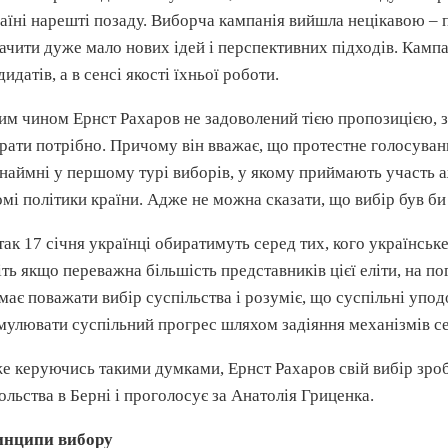
аїні нарешті позаду. Виборча кампанія вийшла нецікавою – пі
ачити дуже мало нових ідей і перспективних підходів. Кампа
дидатів, а в сенсі якості їхньої роботи.
им чином Ернст
Рахаров
не задоволений тією пропозицією, з 
рати потрібно. Причому він вважає, що
протестне
голосуван
наймні у першому турі виборів, у якому приймають участь аж
омі політики країни. Адже не можна сказати, що вибір був б
так 17 січня українці обиратимуть серед тих, кого українськ
іть якщо переважна більшість представників цієї еліти, на п
 має поважати вибір суспільства і розуміє, що суспільні у
мулювати суспільний прогрес шляхом
задіяння
механізмів се
е керуючись такими думками, Ернст
Рахаров
свій вибір зро
ольства в Берні і проголосує за Анатолія
Гриценка
.
инципи вибору