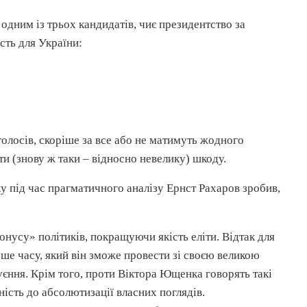
одним із трьох кандидатів, чиє президентство за
сть для України:
голосів, скоріше за все або не матимуть жодного
и (знову ж таки – відносно невелику) шкоду.
ку під час прагматичного аналізу Ернст
Рахаров
зробив,
нусу» політиків, покращуючи якість еліти. Відтак для
ше часу, який він зможе провести зі своєю великою
уєння. Крім того, проти Віктора Ющенка говорять такі
ьність до
абсолютизації
власних поглядів.