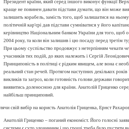
Президент країни, який серед іншого виконує функції Ве
краще не повинен давати підстави думати, що він може вия
залишить корабель, замість того, щоб залишатися на ньому
політичній кар'єрі дав підстави сумніватися у його
капітан
керівництво
Національним
банком України для того, щоб 
2004 року, та коли він залишив і цю посаду перед третім т
При цьому суспільство продовжує з нетерпінням чекати
че
учасників тих подій, до яких належить і Сергій Леонідович
Принциповість
в політиці є рідким явищем, але вона є нео
реальний стан речей. Протягом наступних декількох років 
викликів та загроз, коли готовність голови держави говор
виявитись доленосною для країни. Анатолій
Гриценко
сере
найбільш принциповий.
лячи свій вибір на користь Анатолія
Гриценка
, Ернст
Рахаро
Анатолій
Гриценко
– поганий економіст. Його голосні зая
системи є суто злочинним і що гроші треба було пустити 