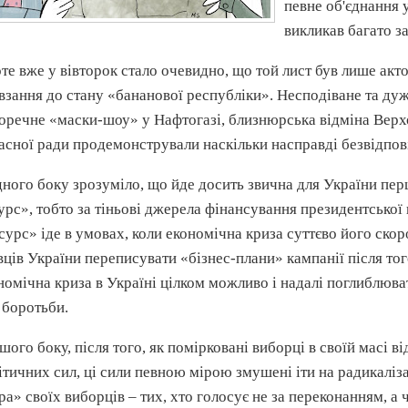
певне об'єднання 
викликав багато за
те вже у вівторок стало очевидно, що той лист був лише акт
взання до стану «бананової республіки». Несподіване та ду
оречне «
маски-шоу
» у
Нафтогазі
,
близнюрська
відміна Верх
асної ради продемонстрували наскільки насправді безвідпові
дного боку зрозуміло, що йде досить звична для України пе
урс», тобто за тіньові джерела фінансування президентської
сурс» іде в умовах, коли економічна криза суттєво його ско
вців України переписувати «
бізнес-плани
» кампанії після то
номічна криза в Україні цілком можливо і надалі поглиблюв
ї боротьби.
ншого боку, після того, як помірковані виборці в своїй масі 
ітичних сил, ці сили певною мірою змушені іти на
радикаліз
ра» своїх виборців – тих, хто голосує не за переконанням, а