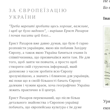
Не 
Бо 
ЗА ЄВРОПЕЇЗАЦІЮ
УКРАЇНИ
Іва
"Треба нарешті зробити щось хороше, важливе,
і щоб це було надовго", - вирішив Ернст Рахаров
і почав писати цей блог...
Ернст Рахаров вже давно думав, що було б гарно
розповісти українцям, якою він побачив Західну
Європу, а також якою Україна бачиться очами їх
співвітчизника, що призвичаївся жити там. Не для
того, щоб лаяти чи повчати, а просто щоб
створити свій струмочок інформації, який
допоможе з часом зробити всю Європу
зрозумілішою, а значить і ближчою для українців,
які поки що в своїй більшості бачать Європу
далеким і чужим краєм, хоча географічно Україна
лежить практично в її центрі.
Ернст Рахаров переконаний, що після більш
Уря
детального знайомства з Європою українці
побачать, що європейська культура є їм дуже
еко