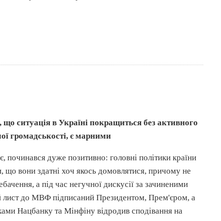
, що ситуація в Україні покращиться без активного
ої громадськості, є марними
, починався дуже позитивно: головні політики країни
 що вони здатні хоч якось домовлятися, причому не
ебачення, а під час негучної дискусії за зачиненими
й лист до МВФ підписаний Президентом, Прем'єром, а
ками Нацбанку та Мінфіну відродив сподівання на