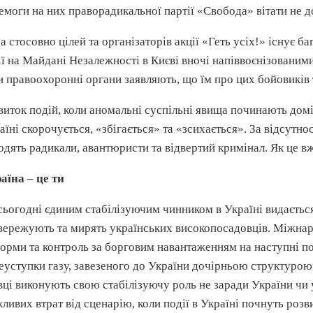
емоги на них
праворадикальної
партії «Свобода» вітати не д
а стосовно цілей та організаторів акції «Геть усіх!» існує б
ії на Майдані Незалежності в Києві вночі
напіввоєнізованим
и правоохоронні органи заявляють, що їм про цих бойовиків 
виток подій, коли аномальні суспільні явища починають домі
аїні скорочується, «збігається» та «
зсихається
». За відсутно
одять радикали, авантюристи та відвертий кримінал. Як це вж
аїна – це ти
сьогодні єдиним стабілізуючим чинником в Україні видаєтьс
вережують та мирять українських
високопосадовців
. Міжнар
орми та контроль за борговим навантаженням на наступні пок
еуступки газу, завезеного до України дочірньою структуро
вці виконують свою стабілізуючу роль не заради України чи у
ливих втрат від сценарію, коли події в Україні почнуть роз