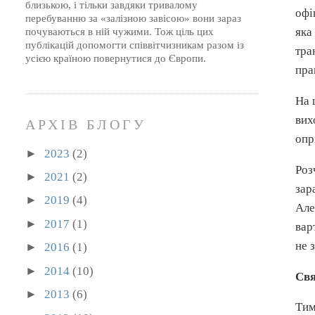
близькою, і тільки завдяки тривалому
офі
перебуванню за «залізною завісою» вони зараз
яка
почуваються в ній чужими. Тож ціль цих
публікацій допомогти співвітчизникам разом із
тра
усією країною повернутися до Європи.
пра
На 
вих
АРХІВ БЛОГУ
опр
►
2023
(2)
Роз
►
2021
(2)
зар
►
2019
(4)
Але
►
2017
(1)
вар
не 
►
2016
(1)
►
2014
(10)
Свя
►
2013
(6)
Тим