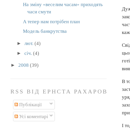
На зміну «веселим часам» приходять
Дуж
часи смути
зак
А тепер нам потрібен план
час
Модель банкрутства
каж
►
лют.
(4)
Сві
цьо
►
січ.
(4)
гот
►
2008
(39)
вия
В т
зас
RSS ВІД ЕРНСТА РАХАРОВА
уря
Публікації
зах
при
Усі коментарі
І т