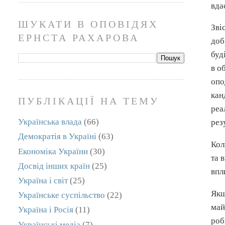
вда
ШУКАТИ В ОПОВІДЯХ
Зві
ЕРНСТА РАХАРОВА
доб
буд
в о
опо
кан
ПУБЛІКАЦІЇ НА ТЕМУ
реа
Українська влада
(66)
рез
Демократія в Україні
(63)
Кол
Економіка України
(30)
та 
Досвід інших країн
(25)
впл
Україна і світ
(25)
Якщ
Українське суспільство
(22)
май
Україна і Росія
(11)
роб
Українські медіа
(7)