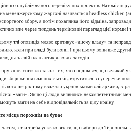
ційного опублікованого переліку цих проектів. Натомість ру
 на
менеджерському
жаргоні називається
headless
chicken
(
а
нспортного збору, а потім
похаплива
його відміна, запровад
ктично вже через тиждень терміновий перегляд цієї норми і т
цьому тлі опозиція мляво критикує «діючу владу» та неправд
одило, коли при владі були вони. І при цьому вони вже друг
илюднять свій план антикризових заходів.
чарування спіткало також тих, хто сподівався, що великий ук
ади збереження власних статків, втрутиться в суперечки полі
 ті, кого ще рік тому вважали українськими олігархами, втра
тісної «ваги». Якщо ці люди виявились некомпетентними мен
зможуть взяти на себе відповідальність за цілу країну.
те місце порожнім не буває
 часом, хоча треба усіляко вітати, що вибори до Тернопільсь