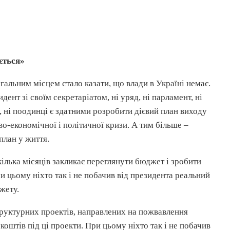
ється»
гальним місцем стало казати, що влади в Україні немає.
дент зі своїм секретаріатом, ні уряд, ні парламент, ні
м, ні поодинці є здатними розробити дієвий план виходу
во-економічної і політичної кризи. А тим більше –
план у життя.
ілька місяців закликає переглянути бюджет і зробити
и цьому ніхто так і не побачив від президента реальний
жету.
труктурних
проектів, направлених на пожвавлення
коштів під ці проекти. При цьому ніхто так і не побачив