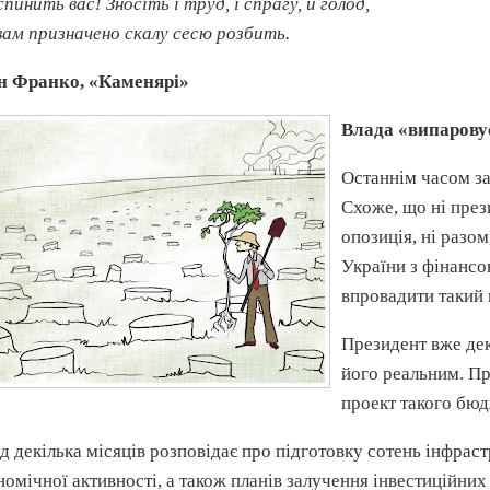
спинить вас! Зносіть і труд, і спрагу, й голод,
вам призначено скалу
сесю
розбить
.
н Франко, «Каменярі»
Влада «випарову
Останнім часом за
Схоже, що ні прези
опозиція, ні разо
України з фінансо
впровадити такий 
Президент вже дек
його реальним. Пр
проект такого бюд
д декілька місяців розповідає про підготовку сотень
інфрас
номічної активності, а також планів залучення інвестиційних 