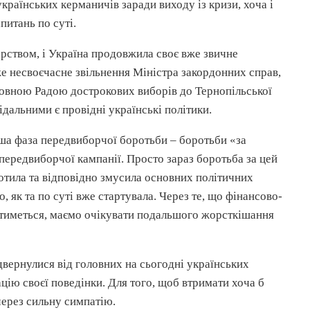
українських керманичів заради виходу із кризи, хоча і
питань по суті.
орством, і Україна продовжила своє вже звичне
же несвоєчасне звільнення Міністра закордонних справ,
овною Радою дострокових виборів до Тернопільської
дальними є провідні українські політики.
рша фаза передвиборчої боротьби – боротьби «за
 передвиборчої кампанії. Просто зараз боротьба за цей
ротила та відповідно змусила основних політичних
го, як та по суті вже стартувала. Через те, що фінансово-
атиметься, маємо очікувати подальшого
жорсткішання
відвернулися від головних на сьогодні українських
ацію
своєї поведінки. Для того, щоб втримати хоча б
 через сильну симпатію.