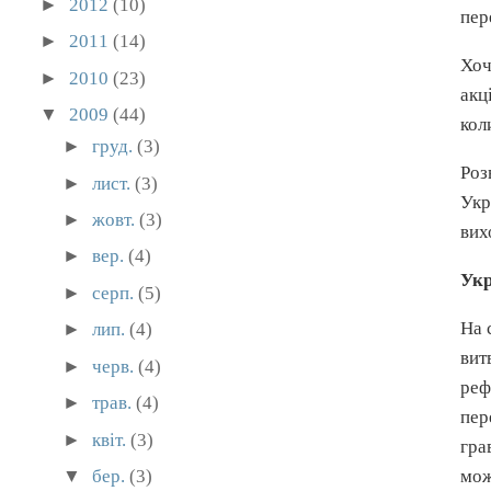
►
2012
(10)
пер
►
2011
(14)
Хоч
►
2010
(23)
акц
▼
2009
(44)
кол
►
груд.
(3)
Роз
►
лист.
(3)
Укр
►
жовт.
(3)
вих
►
вер.
(4)
Укр
►
серп.
(5)
На 
►
лип.
(4)
вит
►
черв.
(4)
реф
►
трав.
(4)
пер
►
квіт.
(3)
гра
мож
▼
бер.
(3)