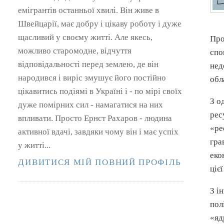
емігрантів останньої хвилі. Він живе в
Швейцарії, має добру і цікаву роботу і дуже
щасливий у своєму житті. Але якесь,
Про
можливо старомодне, відчуття
спо
відповідальності перед землею, де він
нед
народився і виріс змушує його постійно
обл
цікавитись подіямі в Україні і - по мірі своїх
З о
дуже помірних сил - намагатися на них
рес
впливати. Просто Ернст Рахаров - людина
«ре
активної вдачі, завдяки чому він і має успіх
гра
у житті...
еко
ДИВИТИСЯ МІЙ ПОВНИЙ ПРОФІЛЬ
ціє
З і
пол
«яд