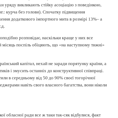
хи уряду викликають стійку асоціацію з поведінкою,
нг
.: курча без голови). Спочатку підвищення
ження додаткового імпортного мита в розмірі 13%– а
.д.
оподібно розповідає, наскільки краще у них все
ий місяць поспіль обіцяють, що «на наступному тижні»
раїнський капітал, нехай не заради порятунку країни, а
тиків і змусить останніх до конструктивної співпраці.
тили в середньому від 50 до 90% своєї тогорічної
еджерами навіть свого власного багатства, вони ніколи
кої обласної ради все ж таки
так-сяк
відбулися, факт