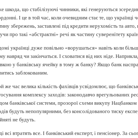
е шкода, що стабілізуючі чинники, які генеруються зсередин
ордонні. І це в той час, коли очевидним стає те, що українці
тину збережень, заставлені під кредити нерухомість та авто, 
учи про такі «абстрактні» речі як частину суверенітету краї
домі українці дуже повільно «ворушаться» навіть коли більш
му навряд чи закінчаться. І сховатися від них ніде. Наприкла
івкою у банківську
ячейку
в тому ж банку? Якщо банк насправ
витись заблокованим.
ой же час велика кількість фахівців усвідомлює, що банківс
тосування комплексу заходів: законодавчо врегульованих ре
дом банківської системи, прозорої схеми викупу
Нацбанком
одів будуть
непопулярними
, без консолідованого тиску екс
йняті не будуть.
оді всі втратять все. І банківський експерт, і пенсіонер. За