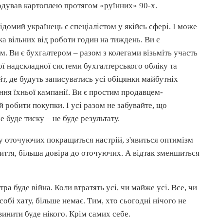
годував картоплею протягом «
руїнних
» 90-х.
домий українець є спеціалістом у якійсь сфері. І може
ка вільних від роботи годин на тиждень. Ви є
. Ви є бухгалтером – разом з колегами візьміть участь
ї надскладної системи бухгалтерського обліку та
йт
, де будуть записуватись усі обіцянки майбутніх
ня їхньої кампанії. Ви є простим
продавцем-
їй робити покупки. І усі разом не забувайте, що
е буде тиску – не буде результату.
і у оточуючих покращиться настрій, з'явиться оптимізм
життя, більша довіра до оточуючих. А відтак зменшиться
ра буде війна. Коли втратять усі, чи майже усі. Все, чи
обі хату, більше немає. Тим, хто сьогодні нічого не
инити буде нікого. Крім самих себе.