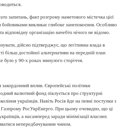
оводиться.
агато запитань, факт розгрому наметового містечка цієї
и
бойовиками викликає глибоке занепокоєння. Особливо
та відповідну організацію начебто нічого не відомо.
нувати, дійсно підтверджує, що легітимна влада в
сті більш достойної альтернативи на передній план
е було у 90-х роках минулого сторіччя.
я закордонний вплив. Європейські політики
одний валютний фонд піклується про структурні
оління українців. Навіть Росія йде на певні поступки з
ю Газпрому
РосУкрЕнерго
. При цьому очевидно, що ці
країнців, а насамперед заради мінімізації власних
виватися
непередбачуваним
чином.