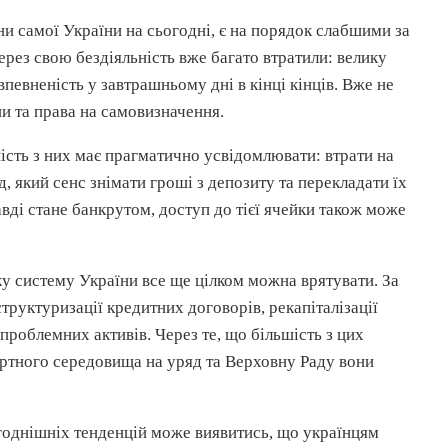
и самої України на сьогодні, є на порядок слабшими за
 через свою бездіяльність вже багато втратили: велику
впевненість у завтрашньому дні в кінці кінців. Вже не
ни та права на самовизначення.
ість з них має прагматично усвідомлювати: втрати на
д, який сенс знімати гроші з депозиту та перекладати їх
ді стане банкрутом, доступ до тієї
ячейки
також може
ьку систему України все ще цілком можна врятувати. За
структуризації кредитних договорів,
рекапіталізації
проблемних активів. Через те, що більшість з цих
пертного середовища на уряд та Верховну Раду вони
 сьогоднішніх тенденцій може виявитись, що українцям