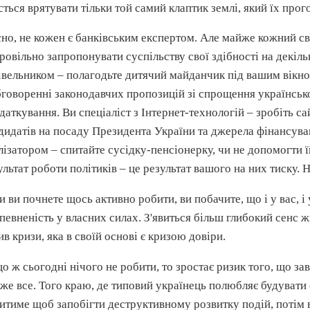
сться врятувати тільки той самий клаптик землі, який їх про
сно, не кожен є банківським експертом. Але майже кожний сві
ровільно запропонувати суспільству свої здібності на декіль
івельником – полагодьте дитячий майданчик під вашим вікном
бговоренні законодавчих пропозицій зі спрощення українсько
даткування. Ви спеціаліст з
Інтернет-технологій
– зробіть
са
дидатів на посаду Президента України та
джерела
фінансуван
лізатором
– спитайте
сусідку-пенсіонерку
, чи не допомогти 
ультат роботи політиків – це результат вашого на них тиску. Н
и ви почнете щось активно робити, ви побачите, що і у вас, 
впевненість у власних силах. З'явиться більш глибокий сенс 
ив кризи, яка в своїй основі є кризою довіри.
о ж сьогодні нічого не робити, то зростає ризик того, що завт
же все. Того краю, де типовий українець полюбляє будувати с
итиме щоб запобігти деструктивному розвитку подій, потім в