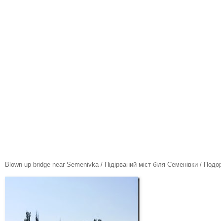
Blown-up bridge near Semenivka / Підірваний міст біля Семенівки / По