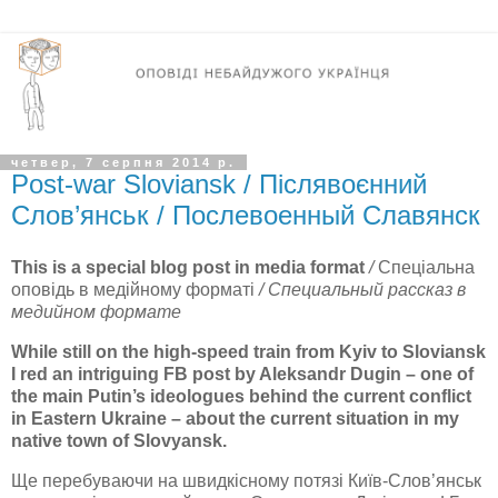
четвер, 7 серпня 2014 р.
Post-war Sloviansk / Післявоєнний
Слов’янськ / Послевоенный Славянск
This is a special blog post in media format
/
Спеціальна
оповідь в медійному форматі
/ Специальный рассказ в
медийном формате
While still on the high-speed train from Kyiv to Sloviansk
I red an intriguing FB post by Aleksandr Dugin – one of
the main Putin’s ideologues behind the current conflict
in Eastern Ukraine – about the current situation in my
native town of Slovyansk.
Ще перебуваючи на швидкісному потязі Київ-Слов’янськ