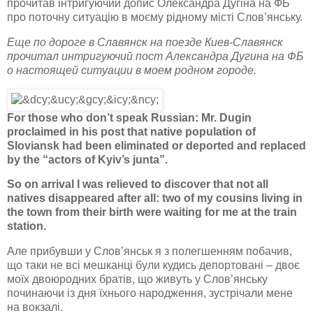
прочитав інтригуючий допис Олександра Дугіна на ФБ
про поточну ситуацію в моєму рідному місті Слов’янську.
Еще по дороге в Славянск на поезде Киев-Славянск
прочитал интригуючий пост Александра Дугина на ФБ
о настоящей ситуации в моем родном городе.
For those who don’t speak Russian: Mr. Dugin
proclaimed in his post that native population of
Sloviansk had been eliminated or deported and replaced
by the “actors of Kyiv’s junta”.
So on arrival I was relieved to discover that not all
natives disappeared after all: two of my cousins living in
the town from their birth were waiting for me at the train
station.
Але прибувши у Слов’янськ я з полегшенням побачив,
що таки не всі мешканці були кудись депортовані – двоє
моїх двоюродних братів, що живуть у Слов’янську
починаючи із дня їхнього народження, зустрічали мене
на вокзалі.