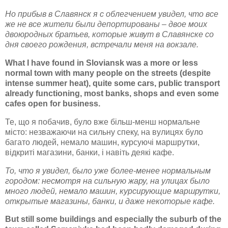
Но прибыв в Славянск я с облегчением увидел, что все
же не все жители были депортированы – двое моих
двоюродных братьев, которые живут в Славянске со
дня своего рождения, встречали меня на вокзале.
What I have found in Sloviansk was a more or less
normal town with many people on the streets (despite
intense summer heat), quite some cars, public transport
already functioning, most banks, shops and even some
cafes open for business.
Те, що я побачив, було вже більш-менш нормальне
місто: незважаючи на сильну спеку, на вулицях було
багато людей, немало машин, курсуючі маршрутки,
відкриті магазини, банки, і навіть деякі кафе.
То, что я увидел, было уже более-менее нормальным
городом: несмотря на сильную жару, на улицах было
много людей, немало машин, курсирующие маршрутки,
открытые магазины, банки, и даже некоторые кафе.
But still some buildings and especially the suburb of the