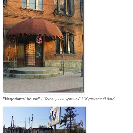
”Negotiants’ house”
/ “Купецький будинок” /
“Купеческий дом”