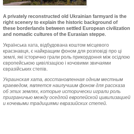
A privately reconstructed old Ukrainian farmyard is the
right scenery to explain the historic background of
these borderlands between settled European civilization
and nomadic cultures of the Eurasian steppe.
Українська хата, відбудована коштом місцевого
краєзнавця, є найкращим фоном для розповіді про ці
землі, які історично грали роль прикордоння між осідлою
європейською цивілізацією і кочовими звичаями
євразійських степів.
Украинская хата, восстановленная одним местным
краеведом, является наилучшим фоном для рассказа
об этих землях, которые исторически играли роль
приграничью между оседлой европейской цивилизацией
и кочевыми традициями евразийских степей.