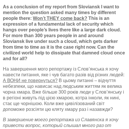
As a conclusion of my report from Sloviansk I want to
mention the question asked many times by different
people there:
Won’t THEY come back?
This is an
expression of a fundamental lack of security which
hangs over people’s lives there like a large dark cloud.
For more than 300 years people in and around
Sloviansk live under such a cloud, which gets darker
from time to time as it is the case right now. Can the
civilized world help to dissipate that damned cloud once
and for all?
На завершення мого репортажу із Слов’янська я хочу
навести питання, яке і чув багато разів від різних людей:
А ВОНИ не повернуться?
В цьому питанні – відчуття
небезпеки, що нависає над людським життям як велика
чорна хмара. Вже більше 300 років люди у Слов’янську і
в регіоні живуть під цією хмарою, котра інколи, як нині,
стає ще чорнішою. Коли вже цивілізований світ
допоможе розсіяти цю кляту хмару раз і назавжди?
В завершение моего репортажа из Славянска я хочу
привести вопрос, который слышал много раз от