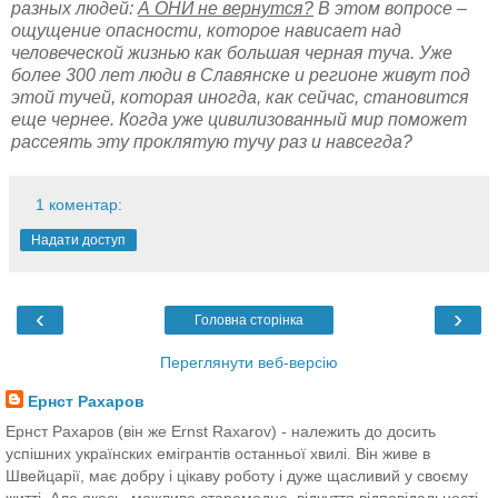
разных людей:
А ОНИ не вернутся?
В этом вопросе –
ощущение опасности, которое нависает над
человеческой жизнью как большая черная туча. Уже
более 300 лет люди в Славянске и регионе живут под
этой тучей, которая иногда, как сейчас, становится
еще чернее. Когда уже цивилизованный мир поможет
рассеять эту проклятую тучу раз и навсегда?
1 коментар:
Надати доступ
‹
›
Головна сторінка
Переглянути веб-версію
Ернст Рахаров
Ернст Рахаров (він же Ernst Raxarov) - належить до досить
успішних українских емігрантів останньої хвилі. Він живе в
Швейцарії, має добру і цікаву роботу і дуже щасливий у своєму
житті. Але якесь, можливо старомодне, відчуття відповідальності