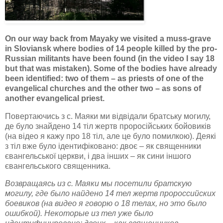
On our way back from Mayaky we visited a muss-grave
in Sloviansk where bodies of 14 people killed by the pro-
Russian militants have been found (in the video I say 18
but that was mistaken). Some of the bodies have already
been identified: two of them – as priests of one of the
evangelical churches and the other two – as sons of
another evangelical priest.
Повертаючись з с. Маяки ми відвідали братську могилу,
де було знайдено 14 тіл жертв проросійських бойовиків
(на відео я кажу про 18 тіл, але це було помилкою). Деякі
з тіл вже було ідентифіковано: двоє – як священники
євангельської церкви, і два інших – як сини іншого
євангельського священника.
Возвращаясь из с. Маяки мы посетили братскую
могилу, где было найдено 14 тел жертв пророссийских
боевиков (на видео я говорю о 18 телах, но это было
ошибкой). Некоторые из тел уже было