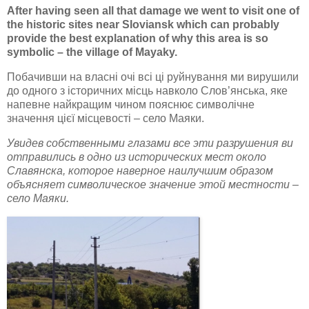
After having seen all that damage we went to visit one of
the historic sites near Sloviansk which can probably
provide the best explanation of why this area is so
symbolic – the village of Mayaky.
Побачивши на власні очі всі ці руйнування ми вирушили
до одного з історичних місць навколо Слов’янська, яке
напевне найкращим чином пояснює символічне
значення цієї місцевості – село Маяки.
Увидев собственными глазами все эти разрушения ви
отправились в одно из исторических мест около
Славянска, которое наверное наилучшим образом
объясняет символическое значение этой местности –
село Маяки.