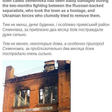
town called Semenivka had been badly damaged during
the two-months fighting between the Russian-backed
separatists, who took the town as a hostage, and
Ukrainian forces who clumsily tried to remove them.
Тим не менш, деякі будинки, і особливо приміський район
Семенівка, за приблизно два місяці боїв постраждали
дуже сильно.
Тем не менее, некоторые дома, а особенно пригород
Семеновка, за приблизительно два месяца боев
пострадали очень сильно.