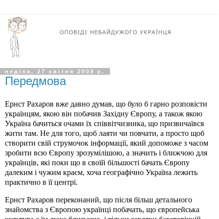
неділя, 27 квітня 2008 р.
Передмова
Ернст
Рахаров
вже давно думав, що було б гарно розповісти
українцям, якою він побачив Західну Європу, а також якою
Україна бачиться очами їх співвітчизника, що призвичаївся
жити
там
. Не для того, щоб лаяти чи повчати, а просто щоб
створити свій струмочок інформації, який допоможе з часом
зробити всю Європу зрозумілішою, а значить і ближчою для
українців, які поки що в своїй більшості бачать Європу
далеким і чужим краєм, хоча географічно Україна лежить
практично в її центрі.
Ернст
Рахаров
переконаний, що після більш детального
знайомства з Європою українці побачать, що європейська