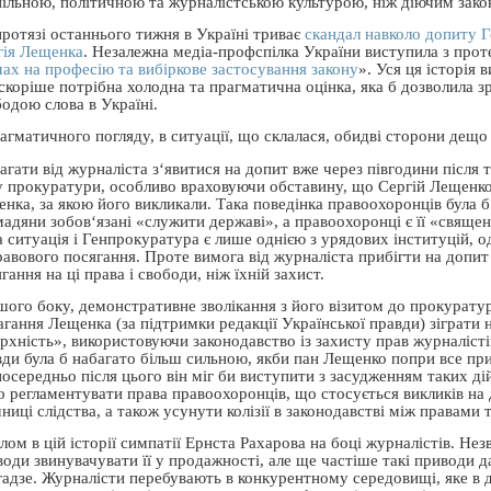
пільною, політичною та журналістською культурою, ніж діючим зак
протязі останнього тижня в Україні триває
скандал навколо допиту 
гія Лещенка
. Незалежна медіа-профспілка України виступила з проте
мах на професію та вибіркове застосування закону
». Уся ця історія
 скоріше потрібна холодна та прагматична оцінка, яка б дозволила 
одою слова в Україні.
рагматичного погляду, в ситуації, що склалася, обидві сторони дещ
гати від журналіста з‘явитися на допит вже через півгодини після 
у прокуратури, особливо враховуючи обставину, що Сергій Лещенко 
нка, за якою його викликали. Така поведінка правоохоронців була б
мадяни зобов‘язані «служити державі», а правоохоронці є її «свяще
 ситуація і Генпрокуратура є лише однією з урядових інституцій, од
равового посягання. Проте вимога від журналіста прибігти на допи
гання на ці права і свободи, ніж їхній захист.
ншого боку, демонстративне зволікання з його візитом до прокурат
гання Лещенка (за підтримки редакції Української правди) зіграти 
рхність», використовуючи законодавство із захисту прав журналісті
вди була б набагато більш сильною, якби пан Лещенко попри все п
осередньо після цього він міг би виступити з засудженням таких дій
ко регламентувати права правоохоронців, що стосується викликів на
ниці слідства, а також усунути колізії в законодавстві між правами
лом в цій історії симпатії Ернста Рахарова на боці журналістів. Не
оди звинувачувати її у продажності, але ще частіше такі приводи д
гадзе. Журналісти перебувають в конкурентному середовищі, яке в 