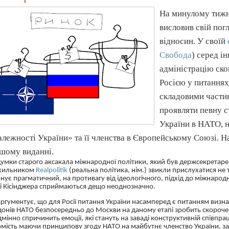
На минулому тижн
висловив свій по
відносин. У своїй
Свобода
) серед і
адміністрацію ско
Росією у питаннях 
складовими частин
проявляти певну с
України в НАТО, н
алежності України» та її членства в Європейському Союзі. Н
ншому виданні.
умки старого аксакала міжнародної політики, який був держсекретарем
хильником
Realpolitik
(реальна політика, нім.) звикли прислухатися не ті
нує прагматичний, на противагу від ідеологічного, підхід до міжнар
і
Кісінджера
сприймаються дещо неоднозначно.
аргументує, що для Росії питання України насамперед є питанням виз
онів НАТО безпосередньо до Москви на даному етапі зробить скорочен
мінно спричинить емоції, які стануть на заваді конструктивній співпра
мість маючи принципову згоду НАТО на майбутнє членство України, за