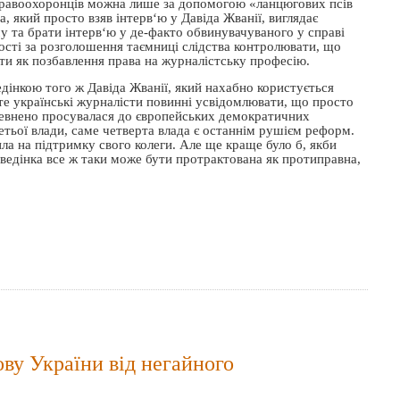
правоохоронців можна лише за допомогою «ланцюгових псів
 який просто взяв інтерв‘ю у Давіда Жванії, виглядає
у та брати інтерв
‘
ю у де-факто обвинувачуваного у справі
ості за розголошення таємниці слідства контролювати, що
и як позбавлення права на журналістську професію.
едінкою того ж Давіда Жванії, який нахабно користується
те українські журналісти повинні усвідомлювати, що просто
впевнено просувалася до європейських демократичних
ретьої влади, саме четверта влада є останнім рушієм реформ.
а на підтримку свого колеги. Але ще краще було б, якби
оведінка все ж таки може бути протрактована як протиправна,
ову України від негайного