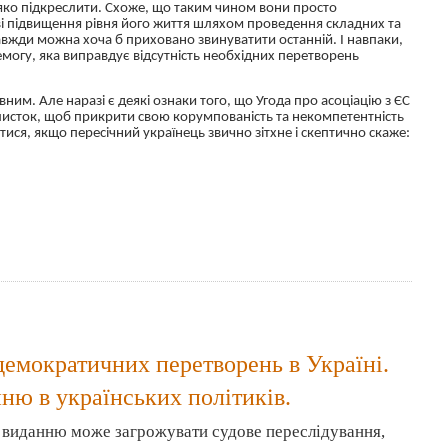
ляко підкреслити. Схоже, що таким чином вони просто
аві підвищення рівня його життя шляхом проведення складних та
вжди можна хоча б приховано звинуватити останній. І навпаки,
могу, яка виправдує відсутність необхідних перетворень
ним. Але наразі є деякі ознаки того, що Угода про асоціацію з ЄС
исток, щоб прикрити свою корумпованість та некомпетентність
тися, якщо пересічний українець звично зітхне і скептично скаже:
демократичних перетворень в Україні.
ю в українських політиків.
и виданню може загрожувати судове переслідування,