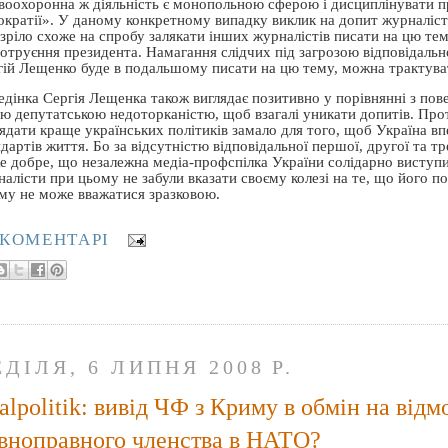
воохоронна ж діяльність є монопольною сферою і дисциплінувати 
кратії». У даному конкретному випадку виклик на допит журналіста,
зріло схоже на спробу залякати інших журналістів писати на цю тем
 отруєння президента. Намагання слідчих під загрозою відповідальн
гій Лещенко буде в подальшому писати на цю тему, можна трактуват
едінка Сергія Лещенка також виглядає позитивно у порівнянні з пов
єю депутатською недоторканістю, щоб взагалі уникати допитів. Про
лядати краще українських політиків замало для того, щоб Україна 
дартів життя. Бо за відсутністю відповідальної першої, другої та т
е добре, що незалежна медіа-профспілка України солідарно виступил
алісти при цьому не забули вказати своєму колезі на те, що його п
ому не може вважатися зразковою.
 КОМЕНТАРІ
ЕДІЛЯ, 6 ЛИПНЯ 2008 Р.
alpolitik: вивід ЧФ з Криму в обмін на відм
вноправного членства в НАТО?