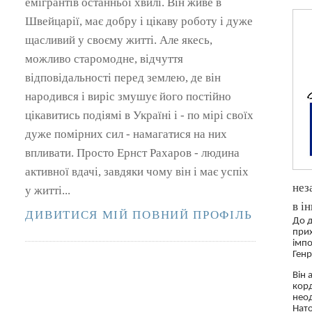
емігрантів останньої хвилі. Він живе в
Швейцарії, має добру і цікаву роботу і дуже
щасливий у своєму житті. Але якесь,
можливо старомодне, відчуття
відповідальності перед землею, де він
народився і виріс змушує його постійно
цікавитись подіямі в Україні і - по мірі своїх
дуже помірних сил - намагатися на них
впливати. Просто Ернст Рахаров - людина
активної вдачі, завдяки чому він і має успіх
нез
у житті...
в і
ДИВИТИСЯ МІЙ ПОВНИЙ ПРОФІЛЬ
До д
при
імпо
Генр
Він 
корд
неод
Нато