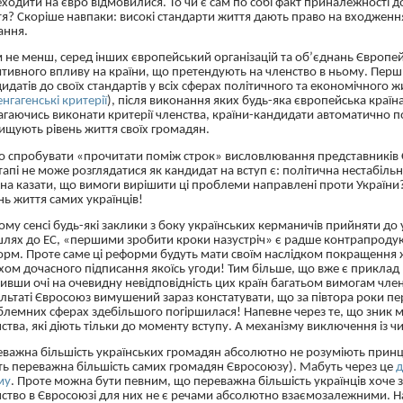
ходити на євро відмовилися. То чи є сам по собі факт приналежності д
я? Скоріше навпаки: високі стандарти життя дають право на входження 
ання.
м не менш, серед інших європейський організацій та об’єднань Європе
тивного впливу на країни, що претендують на членство в ньому. Перш 
дидатів
до своїх стандартів у всіх сферах політичного та економічного жи
нгагенські критерії
), після виконання яких будь-яка європейська країн
гаючись виконати критерії членства,
країни-кандидати
автоматично по
ищують рівень життя своїх громадян.
о спробувати
«
прочитати поміж строк
»
висловлювання представників 
тапі не може розглядатися як кандидат на вступ є: політична нестабільн
а казати, що вимоги вирішити ці проблеми направлені проти України
нь життя самих українців!
ому сенсі будь-які заклики з боку українських керманичів прийняти до 
 шлях до
ЕС
, «першими зробити кроки назустріч» є радше
контрапроду
рм. Проте саме ці реформи будуть мати своїм наслідком покращення жи
хом
дочасного
підписання якоїсь угоди! Тим більше, що вже є приклад
ивши очі на очевидну невідповідність цих країн багатьом вимогам членст
льтаті Євросоюз вимушений зараз констатувати, що за півтора роки пе
лемних сферах здебільшого погіршилася! Напевне через те, що зник мо
ства, які діють тільки до моменту вступу. А механізму виключення із ч
важна більшість українських громадян абсолютно не розуміють принци
ть переважна більшість самих громадян Євросоюзу). Мабуть через це
д
му
. Проте можна бути певним, що переважна більшість українців хоче 
ство в Євросоюзі для них не є речами абсолютно взаємозалежними. Н