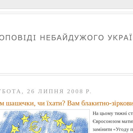
УБОТА, 26 ЛИПНЯ 2008 Р.
м шашечки, чи їхати? Вам блакитно-зірков
На цьому тижні ст
Євросоюзом матим
замінити «Угоду п