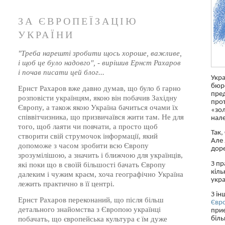
ЗА ЄВРОПЕЇЗАЦІЮ
УКРАЇНИ
"Треба нарешті зробити щось хороше, важливе,
і щоб це було надовго", - вирішив Ернст Рахаров
і почав писати цей блог...
Укра
бюр
Ернст Рахаров вже давно думав, що було б гарно
пред
розповісти українцям, якою він побачив Західну
прот
Європу, а також якою Україна бачиться очами їх
«зол
співвітчизника, що призвичаївся жити там. Не для
нале
того, щоб лаяти чи повчати, а просто щоб
Так,
створити свій струмочок інформації, який
Але 
допоможе з часом зробити всю Європу
доре
зрозумілішою, а значить і ближчою для українців,
З пр
які поки що в своїй більшості бачать Європу
кіль
далеким і чужим краєм, хоча географічно Україна
укра
лежить практично в її центрі.
З ін
Ернст Рахаров переконаний, що після більш
Євр
детального знайомства з Європою українці
при
біль
побачать, що європейська культура є їм дуже