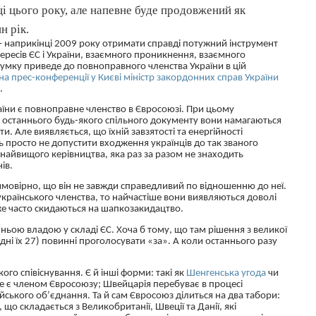
нці цього року, але напевне буде продовжений як
н рік.
– наприкінці 2009 року отримати справді потужний інструмент
тересів ЄС і України, взаємного проникнення, взаємного
сумку приведе до повноправного членства України в цій
на прес-конференції у Києві міністр закордонних справ України
О
.
раїни є повноправне членство в Євросоюзі. При цьому
останнього будь-якого спільного документу вони намагаються
и. Але виявляється, що їхній завзятості та енергійності
уть просто не допустити входження українців до так званого
найвищого керівництва, яка раз за разом не знаходить
нів
.
ь ймовірно, що він не завжди справедливий по відношенню до неї.
країнського членства, то найчастіше вони виявляються доволі
же часто скидаються на
шапкозакидацтво
.
шньою владою у складі ЄС. Хоча б тому, що там рішення з великої
одні їх 27) повинні проголосувати «за». А коли останнього разу
о співіснування. Є й інші форми: такі як
Шенгенська
угода
чи
не є членом Євросоюзу; Швейцарія перебуває в процесі
йського об’єднання. Та й сам Євросоюз ділиться на два табори:
що складається з Великобританії, Швеції та Данії, які