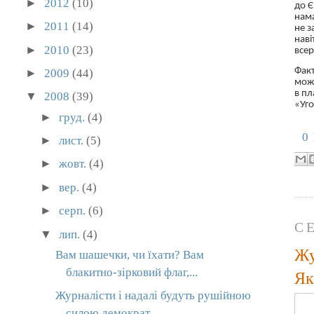
►
2012
(10)
до Є
нама
►
2011
(14)
не з
наві
►
2010
(23)
всер
Факт
►
2009
(44)
може
в пл
▼
2008
(39)
«Уго
►
груд.
(4)
0
►
лист.
(5)
►
жовт.
(4)
►
вер.
(4)
►
серп.
(6)
С
▼
лип.
(4)
Жу
Вам шашечки, чи їхати? Вам
блакитно-зірковий флаг,...
Як
Журналісти і надалі будуть рушійною
силою демократ...