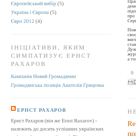
Пра
Європейський вибір
(5)
демо
підо
Україна і Європа
(5)
про
Сер
Євро 2012
(4)
Пов
сво
виг
стан
ІНІЦІАТИВИ, ЯКИМ
Дуж
журн
СИМПАТИЗУЄ ЕРНСТ
а т
РАХАРОВ
0
Кампанія Новий Громадянин
Громадянська позиція Анатолія Гриценка
ЕРНСТ РАХАРОВ
Н
Ернст Рахаров (він же Ernst Raxarov) -
Re
належить до досить успішних українских
по