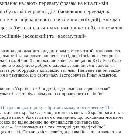
 видання надають перевагу фразам на кшалт «він
ив будь які неправові дії» (можливий переклад на
ін не має переконливого пояснення своїх дій); «не зміг
 що...» (був скандальним чином причетний), а також такі
ерсійний» (волаючий) та «каламутний»
лювання допомагають редакторам зімітувати збалансованість
альності за паплюження честі та гідності згідно з суворого
давства. Якщо б англомовне київське видання Kyiv Post було
 воно б залучило доброго адвокат, який би зміг запобігти
тті про оборудки з київською землею. Напевне він би також
ння з тактикою, що свого часу застосовував Рінат Ахметов,
и не в Україні, а в Лондоні, з допомогою адвокатської
езультаті газета була вимушена оприлюднити офіційні
ної 8 травня цього року в британському щотижневику The
а в деяких країнах, демократичність яких в Україні багато хто
рикладі з паном Ахметовим є очевидним, що основним мотивом
стоких по відношенню до журналістів британських
роцес
». І незважаючи на такі складні для професійної
их в світі. Схоже, якість свободи слова більше визначається