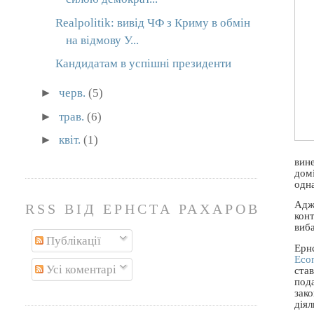
Realpolitik: вивід ЧФ з Криму в обмін
на відмову У...
Кандидатам в успішні президенти
►
черв.
(5)
►
трав.
(6)
►
квіт.
(1)
вин
домі
одн
Адже
RSS ВІД ЕРНСТА РАХАРОВА
конт
виб
Публікації
Ерн
Eco
Усі коментарі
ста
под
зак
діял