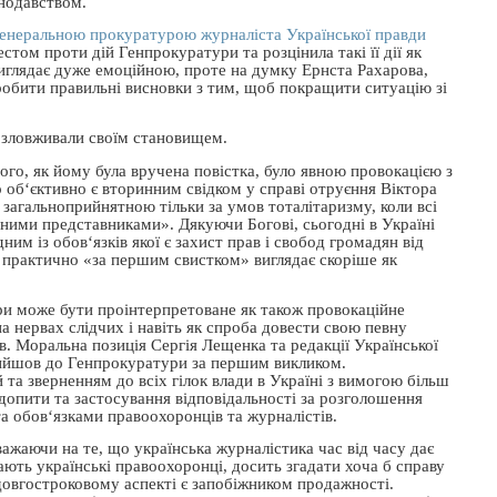
онодавством.
Генеральною прокуратурою журналіста Української правди
стом проти дій Генпрокуратури та розцінила такі її дії як
 виглядає дуже емоційною, проте на думку Ернста Рахарова,
зробити правильні висновки з тим, щоб покращити ситуацію зі
о зловживали своїм становищем.
того, як йому була вручена повістка, було явною провокацією з
об‘єктивно є вторинним свідком у справі отруєння Віктора
 загальноприйнятною тільки за умов тоталітаризму, коли всі
нними представниками». Дякуючи Богові, сьогодні в Україні
ним із обов‘язків якої є захист прав і свобод громадян від
т практично «за першим свистком» виглядає скоріше як
ури може бути проінтерпретоване як також провокаційне
на нервах слідчих і навіть як спроба довести свою певну
в. Моральна позиція Сергія Лещенка та редакції Української
рийшов до Генпрокуратури за першим викликом.
 та зверненням до всіх гілок влади в Україні з вимогою більш
 допити та застосування відповідальності за розголошення
 та обов‘язками правоохоронців та журналістів.
зважаючи на те, що українська журналістика час від часу дає
ають українські правоохоронці, досить згадати хоча б справу
довгостроковому аспекті є запобіжником продажності.