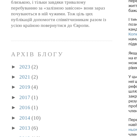
пере
близькою, і тільки завдяки тривалому
житт
перебуванню за «залізною завісою» вони зараз
баж
почуваються в ній чужими. Тож ціль цих
публікацій допомогти співвітчизникам разом із
І ти
пози
усією країною повернутися до Європи.
кан
Копе
нама
підв
АРХІВ БЛОГУ
Якщ
на е
можн
►
2023
(2)
ріве
►
2021
(2)
У ць
неї
►
2019
(4)
рефо
шля
закр
►
2017
(1)
резу
проб
►
2016
(1)
член
►
2014
(10)
Пере
наві
►
2013
(6)
ньо
член