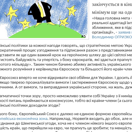
закінчується в кі
мінімум ще на оди
«Наша головна мета 
реальної адаптації ін
зближення, яке в під
організації», -
заявив 
Володимир
ОГРИЗК
їнські політики за кожної нагоди говорять, що стратегічною метою Ук
ократичний процес узгодження та підписання разом з представниками 
ставити як ще один важкий крок на героїчному шляху до цієї світлої мет
истоять байдужість та упертість з боку
єврократів
, які здається прагн
отого мільярду». Таким чином бачимо абияку активність українського 
жного розуміння у керівництва Євросоюзу та більшості його
країн-чле
 Євросоюз вперто не хоче відкривати свої обійми для України. І досит
якщо тверезо проаналізувати вимоги і застереження Євросоюзу щодо у
чними. А от вимоги, та виправдання української сторони, на жаль, ду
агматичної точки зору, просто неможливо уявити собі Україну з її нині
кості питань приймаються консенсусом, тобто всі
країни-члени
(а сьог
їнські політики доходили згоди?
шого боку, Європейський Союз є далеко не єдиною формою європейськог
опейська економічна зона
. Наприклад, Норвегія входить до обох, але 
єднання до
Шенгенської
угоди, хоча не є членом ніякого іншого європе
шість країн, що перейшли на євро, чи прагнуть це зробити; та меншість, 