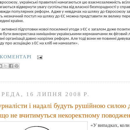
вросоюзу, українські правителі намагаються цю взаємозалежність всі
гаються відвернути увагу суспільства від власної безпорадності у спр
авжди популярних реформ. Адже у невдачах на шляху до Євросоюзу за
ть незначний поступ на шляху до ЄС можна представити як велику пере
едині країни.
 активної підготовки нової посиленої угоди з ЄС є загалом дуже позитив
 бути використана нинішніми українськими керманичами як фіговий л
ані організації давно назрілих реформ. Але тоді вони не повинні дивува
ду про асоціацію з
ЕС
на хліб не намазати».
 КОМЕНТАРІ
ЕРЕДА, 16 ЛИПНЯ 2008 Р.
рналісти і надалі будуть рушійною силою 
що не вчитимуться некоректному поводженн
«У випадках, кол