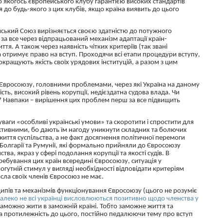
о якогось європейського клубу гарантією високих стандартів
до будь-якого з цих клубів, якщо країна виявить до цього
йський Союз вирізняється своєю здатністю до потужного
за все через відпрацьований механізм адаптації
країн-
ття. А також через наявність чітких критеріїв (так звані
а отримує право на вступ. Проходячи всі етапи процедури вступу,
кращують якість своїх урядових інституцій, а разом з цим
Євросоюзу, головними проблемами, через які Україна на даному
ість, високий рівень корупції, недієздатна судова влада. Чи
? Навпаки – вирішення цих проблем перш за все підвищить
уваги «особливі українські умови» та скоротити і спростити для
ктивними
, бо дають їм нагоду уникнути складних та болючих
ття суспільства, а не факт досягнення політичної перемоги
 Болгарії та Румунії, які формально прийняли до Євросоюзу
ва, якраз у сфері подолання корупції та якості судів. В
ребування цих країн всередині Євросоюзу, ситуація у
гутній стимул у вигляді необхідності відповідати критеріям
исла своїх членів Євросоюз не має.
пів та механізмів функціонування Євросоюзу (цього не розуміє
алеко не всі українці висловлюються позитивно щодо членства у
заможно жити в заможній країні. Тобто заможне життя та
а протилежність до цього, постійно
педалюючи
тему про вступ