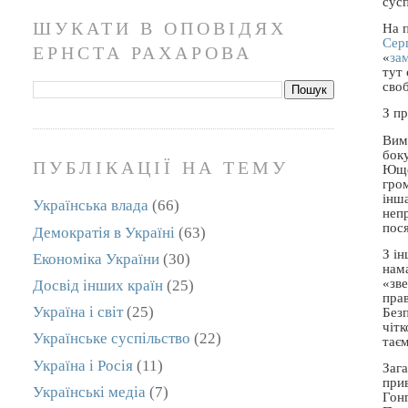
сус
ШУКАТИ В ОПОВІДЯХ
На 
Сер
ЕРНСТА РАХАРОВА
«
за
тут
своб
З п
Вима
бок
ПУБЛІКАЦІЇ НА ТЕМУ
Юще
гро
інша
Українська влада
(66)
неп
пося
Демократія в Україні
(63)
З і
Економіка України
(30)
нама
«зве
Досвід інших країн
(25)
пра
Україна і світ
(25)
Безп
чіт
Українське суспільство
(22)
таєм
Україна і Росія
(11)
Зага
прив
Українські медіа
(7)
Гон