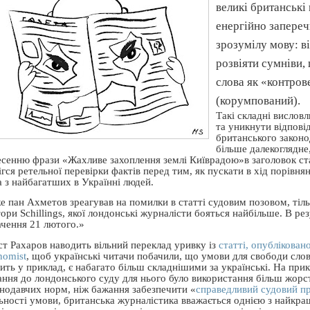
великі британські
енергійно запереч
зрозумілу мову: в
розвіяти сумніви,
слова як «контров
(корумпований).
Такі складні вислов
та уникнути відповід
британського законо
більше далекоглядне,
есенню фрази «Жахливе захоплення землі Київрадою»в заголовок ста
гся ретельної перевірки фактів перед тим, як пускати в хід порівня
а з найбагатших в Українні людей.
 пан Ахметов зреагував на помилки в статті судовим позовом, тільк
ори Schillings, якої лондонські журналісти бояться найбільше. В р
ачення 21 лютого.»
ст Рахаров наводить вільний переклад уривку із
статті, опублікова
nomist
, щоб українські читачи побачили, що умови для свободи слов
вить у приклад, є набагато більш складнішими за українські. На п
ання до лондонського суду для нього було використання більш жор
онодавчих норм, ніж бажання забезпечити «
справедливий судовий п
ьності умови, британська журналістика вважається однією з найкращ