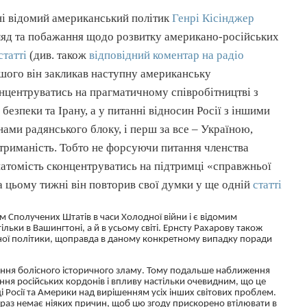
і відомий американський політик
Генрі
Кісінджер
гляд та побажання щодо розвитку
американо-російських
статті
(див. також
відповідний коментар на радіо
ншого він закликав наступну американську
нцентруватись на прагматичному співробітництві з
безпеки та Ірану, а у питанні відносин Росії з іншими
ами радянського блоку, і перш за все – Україною,
триманість. Тобто не форсуючи питання членства
атомість сконцентруватись на підтримці «справжньої
а цьому тижні він повторив свої думки у ще одній
статті
 Сполучених Штатів в часи Холодної війни і є відомим
льки в Вашингтоні, а й в усьому світі. Ернсту
Рахарову
також
одної політики, щоправда в даному конкретному випадку поради
нання болісного історичного зламу. Тому подальше наближення
ня російських кордонів і впливу настільки очевидним, що це
ці Росії та Америки над вирішенням усіх інших світових проблем.
раз немає ніяких причин, щоб цю згоду прискорено втілювати в