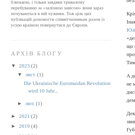
без
близькою, і тільки завдяки тривалому
перебуванню за «залізною завісою» вони зараз
Крі
почуваються в ній чужими. Тож ціль цих
публікацій допомогти співвітчизникам разом із
Іна
усією країною повернутися до Європи.
Юлі
«де
що 
АРХІВ БЛОГУ
про
Тим
▼
2023
(2)
▼
лист.
(1)
А д
Die Ukrainische Euromaidan Revolution
не 
wird 10 Jahr...
дис
дем
►
лют.
(1)
Дек
►
2021
(2)
зви
►
2019
(4)
Губ