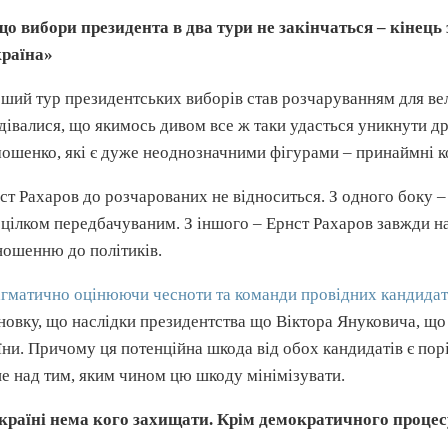
о вибори президента в два тури не закінчаться – кінець
раїна»
ший тур президентських виборів став розчаруванням для вели
дівалися, що якимось дивом все ж таки удасться уникнути д
ошенко, які є дуже неоднозначними фігурами – принаймні к
нст
Рахаров
до розчарованих не відноситься. З одного боку 
 цілком
передбачуваним
. З іншого – Ернст
Рахаров
завжди на
ношенню до політиків.
гматично оцінюючи чесноти та команди провідних кандидаті
новку, що наслідки президентства що Віктора
Януковича
, щ
їни. Причому ця потенційна шкода від обох кандидатів є по
е над тим, яким чином цю шкоду мінімізувати.
країні нема кого захищати. Крім демократичного процес