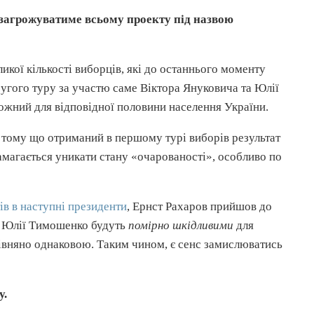
 загрожуватиме всьому проекту під назвою
кої кількості виборців, які до останнього моменту
ругого туру за участю саме Віктора
Януковича
та Юлії
ожний для відповідної половини населення України.
– тому що отриманий в першому турі виборів результат
магається уникати стану «
очарованості
», особливо по
в в наступні президенти
, Ернст
Рахаров
прийшов до
о Юлії Тимошенко будуть
помірно шкідливими
для
рівняно однаковою. Таким чином, є сенс замислюватись
у.