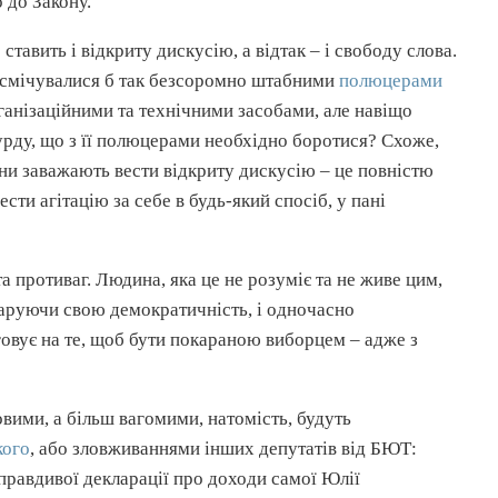
 до Закону.
тавить і відкриту дискусію, а відтак – і свободу слова.
асмічувалися
б так безсоромно штабними
полюцерами
анізаційними та технічними засобами, але навіщо
рду, що з її
полюцерами
необхідно боротися? Схоже,
они заважають вести відкриту дискусію – це повністю
ти агітацію за себе в будь-який спосіб, у пані
 противаг. Людина, яка це не розуміє та не живе цим,
аруючи свою демократичність, і одночасно
овує на те, щоб бути
покараною
виборцем – адже з
овими, а більш вагомими, натомість, будуть
кого
, або
зловживаннями
інших депутатів від
БЮТ
:
правдивої декларації про доходи самої Юлії