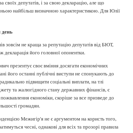
 своїх депутатів, і за свою декларацію, але що
 їхньою найбільш визначною
характеристикою
. Для Юлії
й
день
нів зовсім не краща за репутацію депутатів від
БЮТ
,
ж декларація його головної опонентки.
ович
презентує своє вміння досягати економічних
, ані його останні публічні виступи не спонукають до
радикально підвищити соціальні виплати, на тлі
джету та жалюгідного стану державних фінансів, є
 пожвавлення економіки, скоріше за все призведе до
ільшості громадян.
денцією Межигір'я не є аргументом на користь того,
ватимуться
чесні, однакові для всіх та прозорі правила