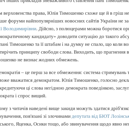
ліч інших прикладів
зневажливого
ставлення пані Тимошенко
м верховенства права, Юлія Тимошенко схоже ще й в гріш не с
кше форуми
найпопулярніших
новосних
сайтів
України не
з
ї Володимирівни
. Дійсно, з
полюцерами
можна боротися орг
мократичному кандидату» доводити ситуацію до такого абсу
пані Тимошенко та її штабам і на думку не спало, що коли в
тирічить
принципу свободи слова. Виходить, що прагнення вес
ошенко не визнає жодних обмежень.
емократія – це перш за все обмеження: система стримувань та
може вважатися демократом. Юлія Тимошенко, голосно декл
кредитуючи
ці слова негідною демократа поведінкою, заслуг
ократа і
спрос
вищий.
ому з читачів наведені вище закиди можуть здатися дріб'язк
нувачення, пов'язані зі злочинами
депутата від
БЮТ
Лозінсь
ського
,
Яценка
, Осики тощо, або звинувачення щодо явно не