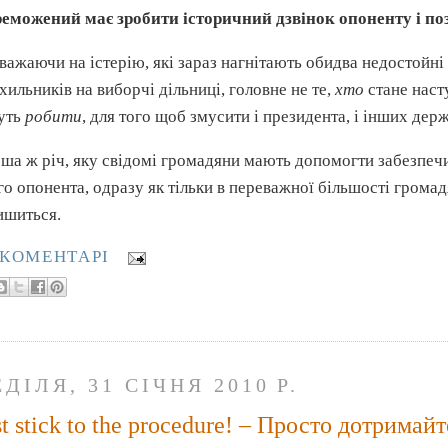
еможений має зробити історичний дзвінок опоненту і по
важаючи на істерію, які зараз нагнітають обидва недостойн
хильників на виборчі дільниці, головне не те,
хто
стане наст
уть
робити
, для того щоб змусити і президента, і інших де
ша ж річ, яку свідомі громадяни мають допомогти забезпе
го опонента, одразу як тільки в переважної більшості громад
ишиться.
 КОМЕНТАРІ
ДІЛЯ, 31 СІЧНЯ 2010 Р.
st stick to the procedure! – Просто дотрима