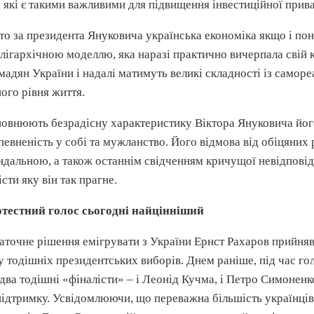
, які є такими важливими для підвищення
інвестиційної
прив
то за президента
Януковича
українська економіка якщо і пон
олігархічною моделлю, яка наразі практично вичерпала свій
мадян України і надалі матимуть великі складності із
саморе
ного рівня життя.
овнюють безрадісну
характеристику
Віктора
Януковича
йог
певненість у собі та
мужланство
. Його відмова від обіцяних
ндальною, а також останнім свідченням кричущої
невідповід
істи яку він так прагне.
отестний
голос сьогодні найцінніший
аточне рішення емігрувати з України Ернст
Рахаров
прийняв 
у тодішніх президентських виборів. Днем раніше, під час гол
два тодішні «фіналісти» – і Леонід Кучма, і Петро Симонен
підтримку. Усвідомлюючи, що переважна більшість українців