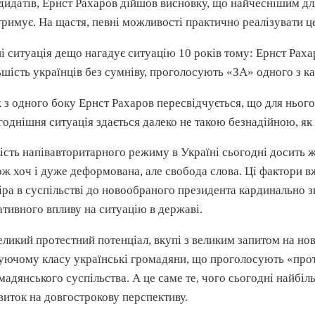
дидатів, Ернст
Рахаров
дійшов висновку, що найчеснішим для 
тримує. На щастя, певні можливості практично реалізувати ц
і ситуація дещо нагадує ситуацію 10 років тому: Ернст
Раха
ьшість українців без сумніву, проголосують «ЗА» одного з ка
 з одного боку Ернст
Рахаров
пересвідчується
, що для нього
годнішня ситуація здається далеко не такою безнадійною, як 
ість
напівавторитарного
режиму в Україні сьогодні досить жв
ож хоч і дуже деформована, але свобода слова. Ці фактори в
іра в суспільстві до новообраного президента кардинально з
ативного впливу на ситуацію в державі.
еликий
протестний
потенціал, вкупі з великим запитом на но
уючому класу українські громадяни, що проголосують «проти
мадянського
суспільства. А це саме те, чого сьогодні найбі
виток на
довгострокову
перспективу.