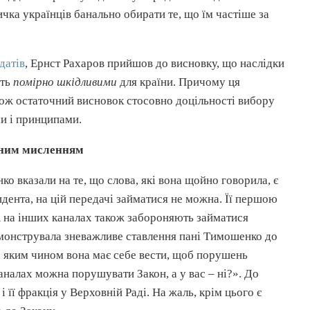
ка українців банально обирати те, що їм частіше за
датів
, Ернст
Рахаров
прийшов до висновку, що наслідки
уть
помірно шкідливими
для країни. Причому ця
Тож остаточний висновок стосовно доцільності вибору
и і принципами.
рним мисленням
о вказали на те, що слова, які вона щойно говорила, є
идента, на цій передачі займатися не можна. Її першою
А на інших каналах також забороняють займатися
демонструвала зневажливе ставлення пані Тимошенко до
і яким чином вона має себе вести, щоб порушень
аналах можна порушувати Закон, а у вас – ні?». До
 її фракція у Верховній Раді. На жаль, крім цього є