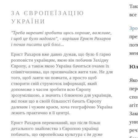
Так
ЗА ЄВРОПЕЇЗАЦІЮ
все
УКРАЇНИ
Зро
"Треба нарешті зробити щось хороше, важливе,
пре
і щоб це було надовго", - вирішив Ернст Рахаров
і почав писати цей блог...
пот
мен
Ернст Рахаров вже давно думав, що було б гарно
розповісти українцям, якою він побачив Західну
Європу, а також якою Україна бачиться очами їх
Юлі
співвітчизника, що призвичаївся жити там. Не для
того, щоб лаяти чи повчати, а просто щоб
Яко
створити свій струмочок інформації, який
пер
допоможе з часом зробити всю Європу
зрозумілішою, а значить і ближчою для українців,
спо
які поки що в своїй більшості бачать Європу
агі
далеким і чужим краєм, хоча географічно Україна
лежить практично в її центрі.
Зак
уни
Ернст Рахаров переконаний, що після більш
детального знайомства з Європою українці
реч
побачать, що європейська культура є їм дуже