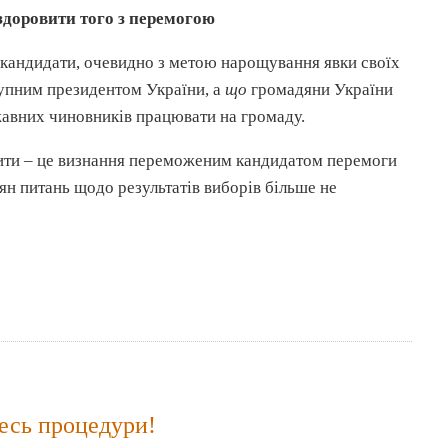
здоровити того з перемогою
і кандидати, очевидно з метою нарощування явки своїх
упним президентом України, а
що
громадяни України
ржавних чиновників працювати на громаду.
чити – це визнання переможеним кандидатом перемоги
ян питань щодо результатів виборів більше не
йтесь процедури!