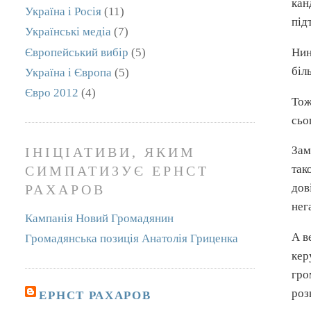
кан
Україна і Росія
(11)
під
Українські медіа
(7)
Європейський вибір
(5)
Нин
біл
Україна і Європа
(5)
Євро 2012
(4)
Тож
сьо
Зам
ІНІЦІАТИВИ, ЯКИМ
так
СИМПАТИЗУЄ ЕРНСТ
дов
РАХАРОВ
нег
Кампанія Новий Громадянин
А в
Громадянська позиція Анатолія Гриценка
кер
гро
роз
ЕРНСТ РАХАРОВ