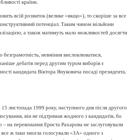
абливості
країни.
овить всій розвиток (велике «якщо»), то скоріше за все
конструктивний
потенціал. Таким чином мільйони
алізацією
, а також матимуть мало можливостей досягти
о безграмотність, невміння висловлюватися,
 раніше дебатів перед другим туром виборів є
ності
кандидата Віктора
Януковича
посаді президента,
15 листопада 1999 року, наступного дня після другого
осування, він не підтримав жодного з кандидатів, бо
ко – на переконання Ернста
Рахарова
не
заслуговували
 все ж таки змогла голосували «ЗА» одного з