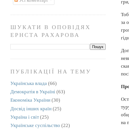
Усі коментарі
гри
Тоб
за 
ШУКАТИ В ОПОВІДЯХ
гро
ЕРНСТА РАХАРОВА
гід
Доп
нев
ска
ПУБЛІКАЦІЇ НА ТЕМУ
пос
Українська влада
(66)
Пр
Демократія в Україні
(63)
Ост
Економіка України
(30)
тур
Досвід інших країн
(25)
оби
Україна і світ
(25)
на 
Українське суспільство
(22)