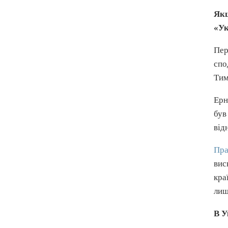
Якщ
«Ук
Пер
спо
Тим
Ер
був
від
Пра
вис
кра
лиш
В У