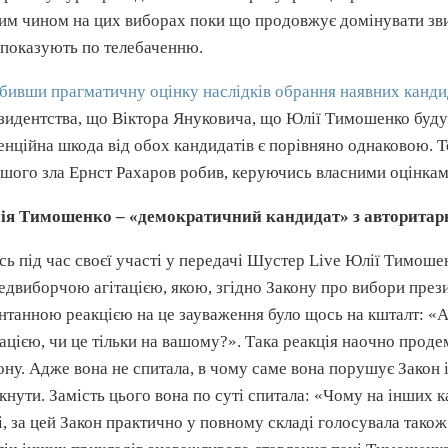
им чином на цих виборах поки що продовжує домінувати звич
 показують по телебаченню.
бивши прагматичну оцінку наслідків обрання наявних канди
зидентства, що Віктора
Януковича
, що Юлії Тимошенко буд
енційна шкода від обох кандидатів є порівняно однаковою. 
шого зла Ернст
Рахаров
робив, керуючись власними оцінкам
я Тимошенко – «демократичний кандидат» з авторита
сь під час своєї участі у передачі
Шустер
Live
Юлії Тимошенк
едвиборчою
агітацією, якою, згідно Закону про вибори през
нтанною реакцією на це зауваження було щось на кшталт: «
тацією, чи це тільки на вашому?». Така реакція наочно про
ону. Адже вона не спитала, в чому саме вона порушує Закон 
кнути. Замість цього вона по суті спитала: «Чому на інших к
і, за цей Закон практично у повному складі голосувала також і