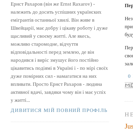
Ернст Рахаров (він же Ernst Raxarov) -
Пер
належить до досить успішних українских
Нез
емігрантів останньої хвилі. Він живе в
при
Швейцарії, має добру і цікаву роботу і дуже
буд
щасливий у своєму житті. Але якесь,
можливо старомодне, відчуття
Пер
відповідальності перед землею, де він
сво
народився і виріс змушує його постійно
зал
цікавитись подіямі в Україні і - по мірі своїх
дуже помірних сил - намагатися на них
0
впливати. Просто Ернст Рахаров - людина
активної вдачі, завдяки чому він і має успіх
у житті...
ДИВИТИСЯ МІЙ ПОВНИЙ ПРОФІЛЬ
НЕ
Ju