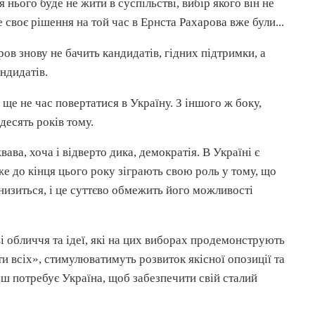
нього буде не жити в суспільстві, вибір якого він не
е своє рішення на той час в Ернста
Рахарова
вже були...
ров
знову не бачить кандидатів, гідних підтримки, а
ндидатів.
 ще не час повертатися в Україну. З іншого ж боку,
десять років тому.
ава, хоча і відверто дика, демократія. В Україні є
же до кінця цього року зіграють свою роль у тому, що
низиться, і це суттєво обмежить його можливості
ві обличчя та ідеї, які на цих виборах продемонструють
 всіх», стимулюватимуть розвиток якісної опозиції та
льш потребує Україна, щоб забезпечити свій сталий