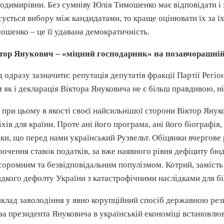
одимирівни. Без сумніву Юлія Тимошенко має відповідати і за
сується вибору між кандидатами, то краще оцінювати їх за
ошенко – це її удавана демократичність.
ктор
Янукович
– «міцний господарник» на
позавчорашні
д одразу зазначити: репутація депутатів фракції Партії Регіо
м як і декларація Віктора
Януковича
не є більш правдивою, ні
 при цьому в якості своєї найсильнішої сторони Віктор
Янук
іхів для країни. Проте ані його програма, ані його біографія
ки, що перед нами український Рузвельт. Обіцянки
вчергове
рочення ставок податків, за вже наявного рівня дефіциту бю
соромним та
безвідповідальним
популізмом. Котрий, замість
идкого
дефолту
України з
катастрофічними
наслідками для б
клад заволодіння у явно корупційний спосіб державною рези
за президента
Януковича
в українській економіці
встановлю