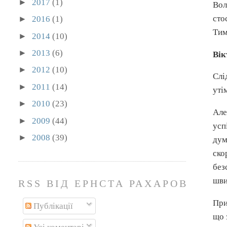
►
2017
(1)
Вол
сто
►
2016
(1)
Тим
►
2014
(10)
►
2013
(6)
Ві
►
2012
(10)
Слі
►
2011
(14)
уті
►
2010
(23)
Але
►
2009
(44)
усп
►
2008
(39)
дум
ско
без
шв
RSS ВІД ЕРНСТА РАХАРОВА
При
Публікації
що 