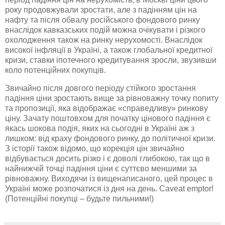
року продовжували зростати, але з падінням цін на
нафту та після обвалу російського фондового ринку
внаслідок
кавказських
подій можна очікувати і різкого
охолодження також на ринку нерухомості. Внаслідок
високої інфляції в Україні, а також глобальної кредитної
кризи,
ставки іпотечного кредитування
зросли, звузивши
коло потенційних покупців.
Звичайно після довгого періоду стійкого зростання
падіння ціни зростають вище за
рівноважну
точку попиту
та пропозиції, яка
відображає
«справедливу» ринкову
ціну.
Зачату
поштовхом для початку цінового падіння є
якась шокова подія, яких на сьогодні в Україні аж з
лишком: від краху фондового ринку, до політичної кризи.
З історії також відомо, що
корекція
цін звичайно
відбувається досить різко і є доволі глибокою, так що в
найнижчій точці падіння ціни є суттєво меншими за
рівноважну
. Виходячи із
вищенаписаного
, цей процес в
Україні може розпочатися із дня на день.
Caveat
emptor
!
(Потенційні покупці – будьте пильними!)