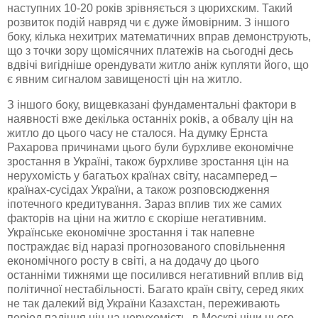
наступних 10-20 років зрівняється з
цюрихским
. Такий
розвиток подій навряд чи є дуже ймовірним. З іншого
боку, кілька нехитрих математичних вправ демонструють,
що з точки зору щомісячних платежів на сьогодні десь
вдвічі вигідніше орендувати житло аніж
купляти
його, що
є явним сигналом
завищеності
цін на житло.
З іншого боку, вищевказані фундаментальні фактори в
наявності вже декілька останніх років, а обвалу цін на
житло до цього часу не сталося. На думку Ернста
Рахарова
причинами цього були бурхливе економічне
зростання в Україні, також бурхливе зростання цін на
нерухомість у
багатьох
країнах світу, насамперед –
країнах-сусідах
України, а також розповсюдження
іпотечного кредитування. Зараз вплив тих же самих
факторів на ціни на житло є скоріше негативним.
Українське економічне зростання і так напевне
постраждає від наразі прогнозованого сповільнення
економічного росту в світі, а на додачу до цього
останніми тижнями ще посилився негативний вплив від
політичної нестабільності. Багато країн світу, серед яких
не так далекий від України Казахстан, переживають
період падіння цін на нерухомість, в Москві ціни цього