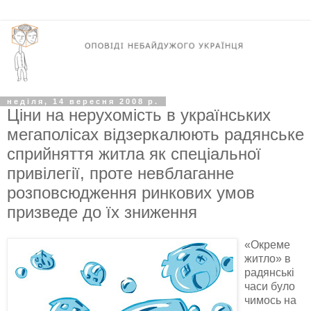
неділя, 14 вересня 2008 р.
Ціни на нерухомість в українських
мегаполісах відзеркалюють радянське
сприйняття житла як спеціальної
привілегії, проте невблаганне
розповсюдження ринкових умов
призведе до їх зниження
«Окреме
житло» в
радянські
часи було
чимось на