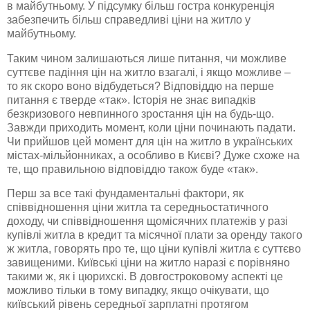
в майбутньому. У підсумку більш гостра конкуренція
забезпечить більш справедливі ціни на житло у
майбутньому.
Таким чином залишаються лише питання, чи можливе
суттєве падіння цін на житло взагалі, і якщо можливе –
то як скоро воно відбудеться? Відповіддю на перше
питання є тверде «так». Історія не знає випадків
безкризового
невпинного зростання цін на будь-що.
Завжди приходить момент, коли ціни починають падати.
Чи прийшов цей момент для цін на житло в українських
містах-мільйонниках
, а особливо в Києві? Дуже схоже на
те, що правильною відповіддю
також
буде «так».
Перш за все такі фундаментальні фактори, як
співвідношення ціни житла та
середньостатичного
доходу, чи співвідношення щомісячних платежів у разі
купівлі житла в кредит та місячної плати за оренду такого
ж житла, говорять про те, що ціни купівлі житла є суттєво
завищеними. Київські ціни на житло наразі є порівняно
такими ж, як і
цюрихскі
. В довгостроковому аспекті це
можливо тільки в тому випадку, якщо очікувати, що
київський рівень середньої зарплатні протягом