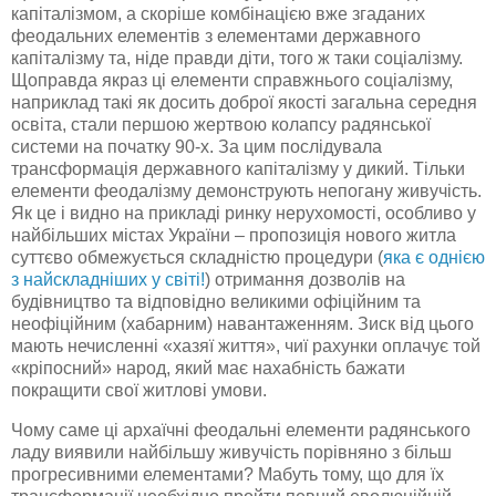
капіталізмом, а скоріше комбінацією вже згаданих
феодальних елементів з елементами державного
капіталізму та, ніде правди діти, того ж таки соціалізму.
Щоправда якраз ці елементи справжнього соціалізму,
наприклад такі як досить доброї якості загальна середня
освіта, стали першою жертвою
колапсу
радянської
системи на початку 90-х. За цим
послідувала
трансформація державного капіталізму у дикий. Тільки
елементи феодалізму демонструють непогану живучість.
Як це і видно на прикладі ринку нерухомості, особливо у
найбільших містах України – пропозиція нового житла
суттєво обмежується складністю процедури (
яка є однією
з найскладніших у світі!
) отримання дозволів на
будівництво та відповідно великими офіційним та
неофіційним (
хабарним
) навантаженням. Зиск від цього
мають нечисленні «хазяї життя», чиї рахунки оплачує той
«кріпосний» народ, який має нахабність бажати
покращити свої житлові умови.
Чому саме ці архаїчні феодальні елементи радянського
ладу виявили найбільшу живучість порівняно з більш
прогресивними елементами? Мабуть тому, що для їх