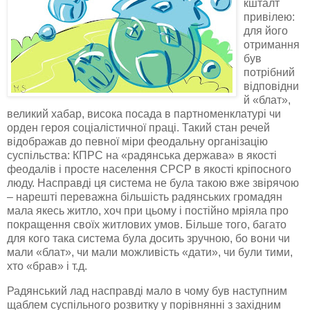
кшталт
привілею:
для його
отримання
був
потрібний
відповідни
й
«блат»,
великий хабар, висока посада в
партноменклатурі
чи
орден героя соціалістичної праці. Такий стан речей
відображав
до певної міри феодальну організацію
суспільства: КПРС на «радянська держава» в якості
феодалів і просте населення СРСР в якості
кріпосного
люду. Насправді ця система не була такою вже звірячою
– нарешті переважна більшість радянських громадян
мала якесь житло, хоч при цьому і постійно мріяла про
покращення своїх житлових умов. Більше того, багато
для кого така система була досить зручною, бо вони чи
мали «блат», чи мали можливість «дати», чи були тими,
хто «брав» і т.д.
Радянський лад насправді мало в чому був наступним
щаблем суспільного розвитку у порівнянні з західним