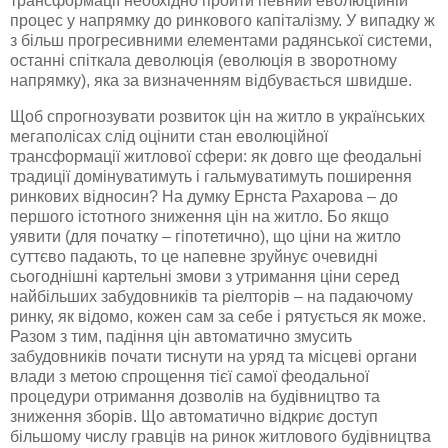
трансформації необхідно пройти певний еволюційній
процес у напрямку до ринкового капіталізму. У випадку ж
з більш прогресивними елементами радянської системи,
останні спіткала
деволюція
(еволюція в
зворотному
напрямку), яка за визначенням відбувається швидше.
Щоб спрогнозувати розвиток цін на житло в українських
мегаполісах слід оцінити стан еволюційної
трансформації житлової сфери: як довго ще феодальні
традиції домінуватимуть і
гальмуватимуть
поширення
ринкових відносин? На думку Ернста
Рахарова
– до
першого істотного зниження цін на житло. Бо якщо
уявити (для початку – гіпотетично), що ціни на житло
суттєво падають, то це напевне зруйнує очевидні
сьогоднішні
картельні змови з утримання ціни серед
найбільших забудовників та
ріелторів
– на падаючому
ринку, як відомо, кожен сам за себе і рятується як може.
Разом з тим, падіння цін автоматично змусить
забудовників почати тиснути на уряд та місцеві органи
влади з метою спрощення тієї самої феодальної
процедури отримання дозволів на будівництво та
зниження зборів. Що автоматично відкриє доступ
більшому числу гравців на ринок житлового будівництва