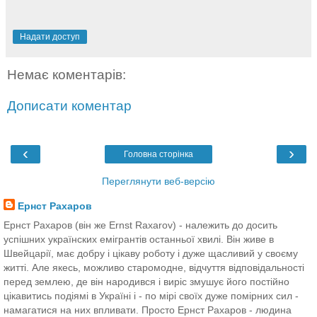
Надати доступ
Немає коментарів:
Дописати коментар
‹
›
Головна сторінка
Переглянути веб-версію
Ернст Рахаров
Ернст Рахаров (він же Ernst Raxarov) - належить до досить
успішних українских емігрантів останньої хвилі. Він живе в
Швейцарії, має добру і цікаву роботу і дуже щасливий у своєму
житті. Але якесь, можливо старомодне, відчуття відповідальності
перед землею, де він народився і виріс змушує його постійно
цікавитись подіямі в Україні і - по мірі своїх дуже помірних сил -
намагатися на них впливати. Просто Ернст Рахаров - людина