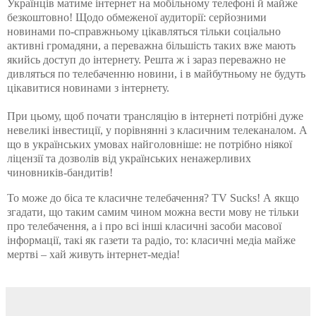
Українців матиме
інтернет
на мобільному телефоні й майже
безкоштовно! Щодо обмеженої аудиторії:
серйозними
новинами по-справжньому цікавляться тільки соціально
активні громадяни, а переважна більшість таких вже мають
якийсь доступ до
інтернету
. Решта ж і зараз переважно не
дивляться по телебаченню новини, і в майбутньому не будуть
цікавитися новинами з
інтернету
.
При цьому, щоб почати трансляцію в
інтернеті
потрібні дуже
невеликі інвестиції, у порівнянні з класичним
телеканалом
. А
що в українських умовах найголовніше: не потрібно ніякої
ліцензії та дозволів від українських ненажерливих
чиновників-бандитів
!
То може до біса те класичне телебачення?
TV
Sucks
!
А якщо
згадати, що таким самим чином можна вести мову не тільки
про телебачення, а і про всі інші класичні засоби масової
інформації, такі як газети та радіо, то: класичні медіа майже
мертві – хай живуть
інтернет-медіа
!