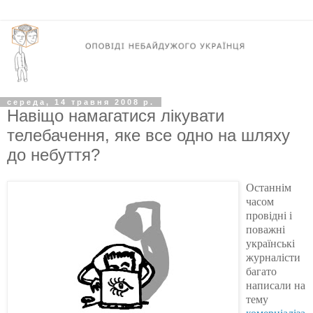
середа, 14 травня 2008 р.
Навіщо намагатися лікувати
телебачення, яке все одно на шляху
до небуття?
Останнім
часом
провідні і
поважні
українські
журналісти
багато
написали на
тему