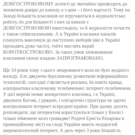
ДОВГОСТРОКОВОМУ аспекті це звичайно призводить до
зниження довіри до каналу, а з цим – і його вартості. Тому на
Заході більшість власників не
втручаються
в журналістську
роботу, бо для більшості з них ці канали є
ДОВГОСТРОКОВОЮ інвестицією, та й журналісти почасти
є також співвласниками. А в Україні власники каналів
планують максимум до наступних виборів (які в Україні
проходять дуже часто), тобто мислять вкрай
КОРОТКОСТРОКОВО
. За таких умов зловживання
власником своєю владою
ЗАПРОГРАМОВАНО
.
Ще 10 років тому з цього зачарованого кола не було жодного
виходу. Але дякуючи бурхливому розвиткові інформаційних
технологій, сьогодні з’являється реальна, ба навіть краща,
альтернатива класичному телебаченню:
інтернет-телебачення
.
У цієї мережі немає конкретного власника, і в Україні,
дякувати Богові, і урядові, і олігархічні структури не здатні
контролювати
інтернет
всередині країни. При цьому досить
розповідати, що
інтернетом
користуються тільки у Києві і
тільки обмежене коло громадян! Родичі Ернста
Рахарова
в
провінційному місті на сході України мають недорогий
широкополосний
інтернет
. А десь через 3 роки більшість