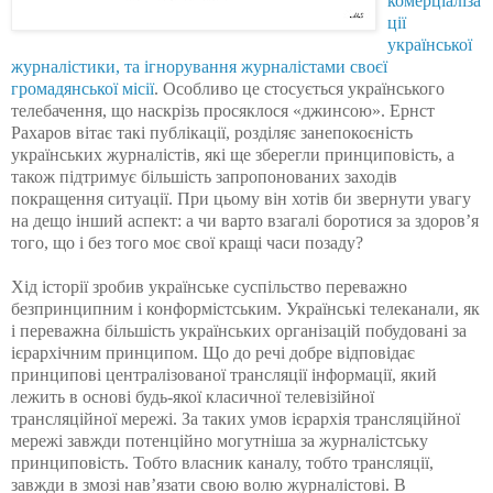
комерціаліза
ції
української
журналістики, та ігнорування журналістами своєї
громадянської місії
. Особливо це стосується українського
телебачення,
що наскрізь
просяклося
«
джинсою
».
Ернст
Рахаров
вітає такі публікації, розділяє занепокоєність
українських журналістів, які ще зберегли принциповість, а
також підтримує більшість запропонованих заходів
покращення ситуації. При цьому він хотів би звернути увагу
на дещо інший аспект: а чи варто взагалі боротися за здоров’я
того, що і без того моє свої кращі часи позаду?
Хід історії зробив українське суспільство переважно
безпринципним і конформістським. Українські телеканали, як
і переважна більшість українських організацій побудовані за
ієрархічним принципом. Що до речі добре відповідає
принципові централізованої трансляції інформації, який
лежить в основі будь-якої класичної телевізійної
трансляційної мережі. За таких умов ієрархія трансляційної
мережі завжди потенційно могутніша за журналістську
принциповість. Тобто власник каналу, тобто трансляції,
завжди в змозі
нав
’
язати
свою волю журналістові. В