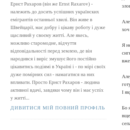
Ернст Рахаров (він же Ernst Raxarov) -
зло
належить до досить успішних українских
емігрантів останньої хвилі. Він живе в
Але
Швейцарії, має добру і цікаву роботу і дуже
хоч
щасливий у своєму житті. Але якесь,
можливо старомодне, відчуття
Я н
відповідальності перед землею, де він
сиг
народився і виріс змушує його постійно
вже
цікавитись подіямі в Україні і - по мірі своїх
дуже помірних сил - намагатися на них
Але
впливати. Просто Ернст Рахаров - людина
гот
активної вдачі, завдяки чому він і має успіх
І я
у житті...
Бо 
ДИВИТИСЯ МІЙ ПОВНИЙ ПРОФІЛЬ
вще
сеп