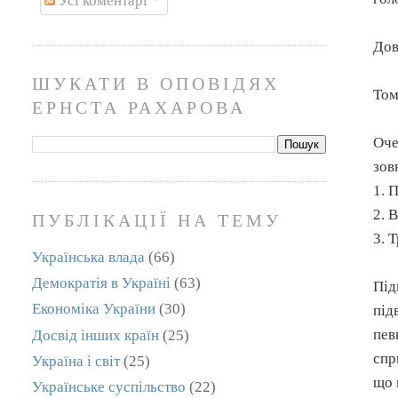
Усі коментарі
Дов
ШУКАТИ В ОПОВІДЯХ
Том
ЕРНСТА РАХАРОВА
Оче
зов
1. 
2. 
ПУБЛІКАЦІЇ НА ТЕМУ
3. 
Українська влада
(66)
Демократія в Україні
(63)
Під
Економіка України
(30)
під
пев
Досвід інших країн
(25)
спр
Україна і світ
(25)
що 
Українське суспільство
(22)