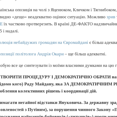
аїнська опозиція на чолі з Яценюком, Кличком і Тягнибоком,
видно «дещо» неадекватно оцінює ситуацію. Можливо
зрив
VE
їх частково протверезить. В країні ДЕ-ФАКТО надзвичайни
5 і надалі.
олюція небайдужих громадян на Євромайдані
є більш адекв
позиції політолога Андрія Окари
– ще більш адекватні.
обую все це синтезувати із моїми власними думками на цю 
ТВОРИТИ ПРОЦЕДУРУ І ДЕМОКРАТИЧНО ОБРАТИ на Май
відомо кого) Раду Майдану, яка ЗА ДЕМОКРАТИЧНИМ Р
облення колективних рішень і координації дій.
имагати негайної відставки Януковича. За державну зра
овленостей з Путіним), за порушення чинного Закону «П
тосування найманців-бойовиків («титушків») проти мир