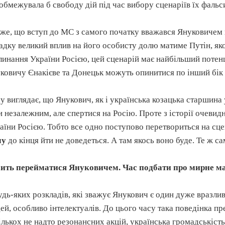
обмежувала б свободу дій під час вибору сценаріїв їх фальси
же, що вступ до МС з самого початку вважався Януковичем 
адку великий вплив на його особисту долю матиме Путін, яко
линання України Росією, цей сценарій має найбільший потенці
ковичу Єнакієве та Донецьк можуть опинитися по інший бік
у виглядає, що Янукович, як і українська козацька старшина 
и незалежним, але спертися на Росію. Проте з історії очеви
аїни Росією. Тобто все одно поступово перетвориться на сц
му
до кінця йти не доведеться. А там якось воно буде. Те ж с
ить перейматися Януковичем. Час подбати про мирне ма
удь-яких розкладів, які зважує Янукович є один дуже вразлив
ей, особливо інтелектуалів. До цього часу така поведінка п
ількох не надто резонансних акцій, українська громадськіс