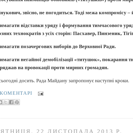
нукович, звісно, не погодиться. Тоді межа компромісу – 
имагати відставки уряду і формування тимчасового уряд
озних технократів з усіх сторін: Пасхавер, Пинзеник, Тігіп
имагати позачергових виборів до Верховної Ради.
имагати негайної демобілізації «титушок», покарання тих
ряджав на провокації проти мирних громадян.
сьогодні досить. Рада Майдану запропонує наступні кроки.
 КОМЕНТАРІ
ʼЯТНИЦЯ, 22 ЛИСТОПАДА 2013 Р.