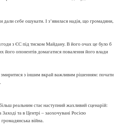
и дали себе ошукати. І з’явилася надія, що громадяни,
годи з ЄС під тиском Майдану. В його очах це було б
их його опонентів домагатися повалення його влади
змиритися з іншим вкрай важливим рішенням: почати
.
 більш реальним стає наступний жахливий сценарій:
Заході та в Центрі – заохочувані Росією
а громадянська війна.