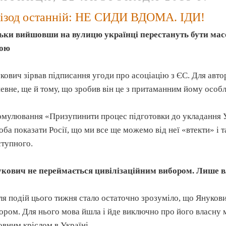
ізод останній: НЕ СИДИ ВДОМА. ІДИ!
ьки вийшовши на вулицю українці перестануть бути масо
бою
кович зірвав підписання угоди про асоціацію з ЄС. Для авт
евне, ще й тому, що зробив він це з притаманним йому особ
мулювання «Призупинити процес підготовки до укладання Уг
оба показати Росії, що ми все ще можемо від неї «втекти» і
ступного.
кович не переймається цивілізаційним вибором. Лише 
ля подій цього тижня стало остаточно зрозуміло, що Януков
ором. Для нього мова йшла і йде виключно про його власну 
овним кріслом в Україні.