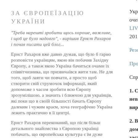
Укр
ЗА ЄВРОПЕЇЗАЦІЮ
оче
УКРАЇНИ
LI
"Треба нарешті зробити щось хороше, важливе,
201
і щоб це було надовго", - вирішив Ернст Рахаров
і почав писати цей блог...
Рез
Ернст Рахаров вже давно думав, що було б гарно
розповісти українцям, якою він побачив Західну
Про
Європу, а також якою Україна бачиться очами їх
співвітчизника, що призвичаївся жити там. Не для
Спр
того, щоб лаяти чи повчати, а просто щоб
створити свій струмочок інформації, який
допоможе з часом зробити всю Європу
1.
С
зрозумілішою, а значить і ближчою для українців,
не
які поки що в своїй більшості бачать Європу
вир
далеким і чужим краєм, хоча географічно Україна
лежить практично в її центрі.
2.
В
Ернст Рахаров переконаний, що після більш
детального знайомства з Європою українці
дом
побачать, що європейська культура є їм дуже
зас