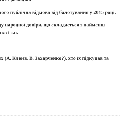
його публічна відмова від балотування у 2015 році.
у народної довіри, що складається з найменш
ко і т.п.
 (А. Клюєв, В. Захарченко?), хто їх підкупав та