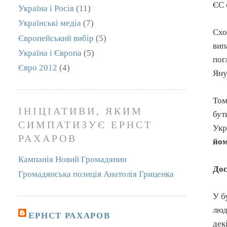
ЄС 
Україна і Росія
(11)
Українські медіа
(7)
Схо
Європейський вибір
(5)
вип
Україна і Європа
(5)
пог
Євро 2012
(4)
Яну
Том
ІНІЦІАТИВИ, ЯКИМ
бут
СИМПАТИЗУЄ ЕРНСТ
Укр
РАХАРОВ
йо
Кампанія Новий Громадянин
Дос
Громадянська позиція Анатолія Гриценка
У б
люд
ЕРНСТ РАХАРОВ
дек