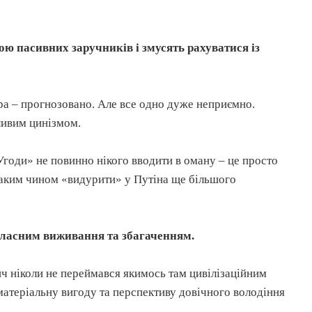
ю пасивних заручників і змусять рахуватися із
ора – прогнозовано. Але все одно дуже неприємно.
ливим цинізмом.
оди» не повинно нікого вводити в оману – це просто
 таким чином «видурити» у Путіна ще більшого
власним виживання та збагаченням.
ич ніколи не переймався якимось там цивілізаційним
матеріальну вигоду та перспективу довічного володіння