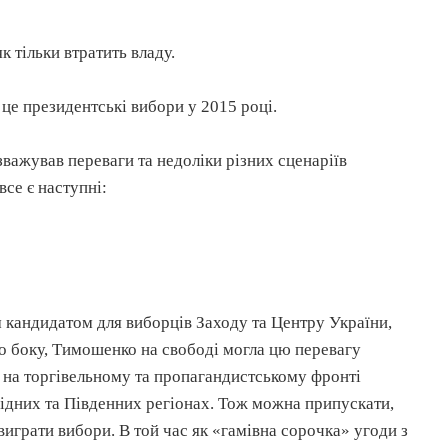
к тільки втратить владу.
це президентські вибори у 2015 році.
зважував переваги та недоліки різних сценаріїв
все є наступні:
 кандидатом для виборців Заходу та Центру України,
о боку, Тимошенко на свободі могла цю перевагу
ії на торгівельному та пропагандистському фронті
ідних та Південних регіонах. Тож можна припускати,
играти вибори. В той час як «гамівна сорочка» угоди з