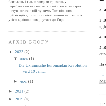
близькою, і тільки завдяки тривалому
перебуванню за «залізною завісою» вони зараз
a.
Я
почуваються в ній чужими. Тож ціль цих
публікацій допомогти співвітчизникам разом із
усією країною повернутися до Європи.
3.
В
оді
4.
В
АРХІВ БЛОГУ
5.
В
▼
2023
(2)
спо
▼
лист.
(1)
На 
Die Ukrainische Euromaidan Revolution
wird 10 Jahr...
1
►
лют.
(1)
►
2021
(2)
►
2019
(4)
П