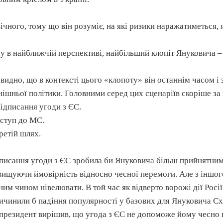
ічного, тому що він розуміє, на які ризики наражатиметься, я
у в найближчій перспективі, найбільший клопіт Януковича – 
видно, що в контексті цього «клопоту» він останнім часом і 
нішньої політики. Головними серед цих сценаріїв скоріше за 
Підписання угоди з ЄС.
Вступ до МС.
Третій шлях.
писання угоди з ЄС зробила би Януковича більш прийнятним
вищуючи ймовірність відносно чесної перемоги. Але з іншог
ним чином нівелювати. В той час як відверто ворожі дії Рос
ичинили б падіння популярності у базових для Януковича Сх
президент вирішив, що угода з ЄС не допоможе йому чесно в