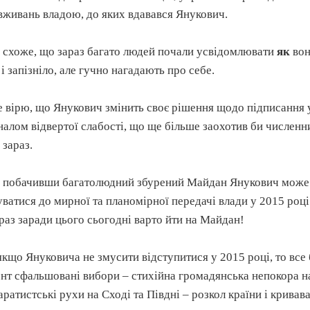
вживань владою, до яких вдавався Янукович.
 схоже, що зараз багато людей почали усвідомлювати
як
вон
 і запізніло, але гучно нагадають про себе.
е вірю, що Янукович змінить своє рішення щодо підписання у
налом відвертої слабості, що ще більше заохотив би численн
 зараз.
 побачивши багатолюдний збурений Майдан Янукович може 
уватися до мирної та планомірної передачі влади у 2015 році
краз заради цього сьогодні варто йти на Майдан!
якщо Януковича не змусити відступитися у 2015 році, то все
нт сфальшовані вибори – стихійна громадянська непокора на 
аратистські рухи на Сході та Півдні – розкол країни і кривав