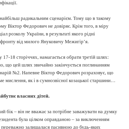
фікації.
найбільш радикальним сценарієм. Тому що в такому
му Віктор Федорович не довіряє. Крім того, в міру
ал розколу України, в результаті якого рідні
 фронту від милого Януковичу Межигір’я.
у 17-18 сторіччях, намагається обрати третій шлях:
дно, що цей шлях звичайно закінчується поглинанням
енарій №2. Напевне Віктор Федорович розраховує, що
аме мислення, як і в сумнозвісної козацької старшини…
йбутнє власних дітей.
ий бік – він не вважає за потрібне заважувати на думку
резидента була цілком оправданою – за виключенням
ть переважно залишалася пасивною до будь-яких