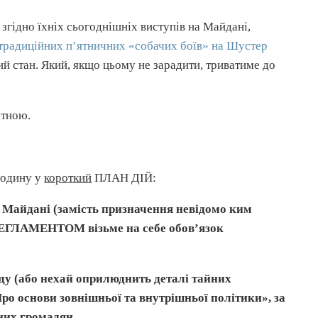
 згідно їхніх сьогоднішніх виступів на Майдані,
 традиційних п’ятничних «собачих боїв» на Шустер
й стан. Який, якщо цьому не зарадити, триватиме до
атною.
годину у
короткий
ПЛАН ДІЙ:
дані (замість призначення невідомо ким
ЕГЛАМЕНТОМ візьме на себе обов’язок
ду (або нехай оприлюднить деталі тайних
ро основи зовнішньої та внутрішньої політики», за
них громадян.