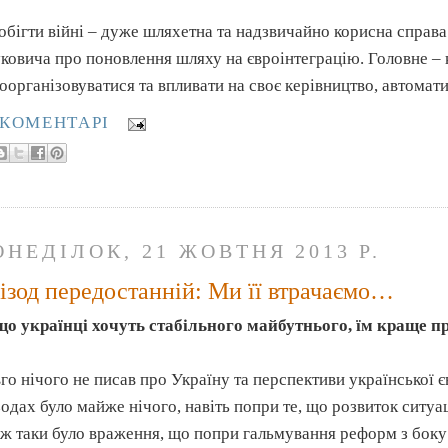
обігти війні – дуже шляхетна та надзвичайно корисна справа.
ковича про поновлення шляху на євроінтеграцію. Головне – к
оорганізовуватися та впливати на своє керівництво, автомат
 КОМЕНТАРІ
ОНЕДІЛОК, 21 ЖОВТНЯ 2013 Р.
ізод передостанній: Ми її втрачаємо…
о українці хочуть стабільного майбутнього, їм краще пр
го нічого не писав про Україну та перспективи української є
зодах було майже нічого, навіть попри те, що розвиток ситуац
 ж таки було враження, що попри гальмування реформ з боку 