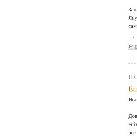
Зап
Яну
сам
3
П
Еп
Якщ
Дов
епі
все