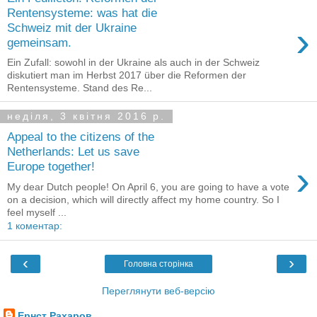
Rentensysteme: was hat die
›
Schweiz mit der Ukraine
gemeinsam.
Ein Zufall: sowohl in der Ukraine als auch in der Schweiz
diskutiert man im Herbst 2017 über die Reformen der
Rentensysteme. Stand des Re...
неділя, 3 квітня 2016 р.
Appeal to the citizens of the
Netherlands: Let us save
›
Europe together!
My dear Dutch people! On April 6, you are going to have a vote
on a decision, which will directly affect my home country. So I
feel myself ...
1 коментар:
‹
›
Головна сторінка
Переглянути веб-версію
Ернст Рахаров