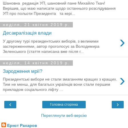
Шановна редакція УП, шановний пане Михайло Ткач!
Вирішив, що маю написати щодо останнього розслідування
УП про польоти Президента та кері...
неділя, 21 квітня 2019 р.
Десакралізація влади
›
У другому турі президентських виборів, з великими
застереженнями, автор проголосує за Володимира
Зеленського (стаття написана вже після г...
неділя, 14 квітня 2019 р.
Зародження мрії?
›
Президентські вибори не стали змаганням кращих з кращих.
Тим не менш, для багатьох українців вони стали першим
прикладом соціального ліфту ...
‹
›
Головна сторінка
Переглянути веб-версію
Ернст Рахаров