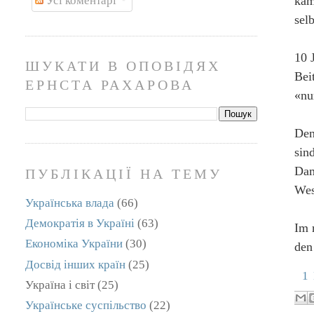
käm
Усі коментарі
sel
10 
ШУКАТИ В ОПОВІДЯХ
Bei
ЕРНСТА РАХАРОВА
«nu
Den
sin
Dam
ПУБЛІКАЦІЇ НА ТЕМУ
Wes
Українська влада
(66)
Демократія в Україні
(63)
Im 
Економіка України
(30)
den
Досвід інших країн
(25)
1
Україна і світ
(25)
Українське суспільство
(22)