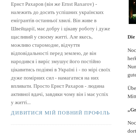
Ернст Рахаров (він же Ernst Raxarov) -
належить до досить успішних українских
емігрантів останньої хвилі. Він живе в
Швейцарії, має добру і цікаву роботу і дуже
щасливий у своєму житті. Але якесь,
Die
можливо старомодне, відчуття
Noc
відповідальності перед землею, де він
her
народився і виріс змушує його постійно
Nun
цікавитись подіямі в Україні і - по мірі своїх
gut
дуже помірних сил - намагатися на них
впливати. Просто Ернст Рахаров - людина
Übe
активної вдачі, завдяки чому він і має успіх
Mit
у житті...
„Gr
ДИВИТИСЯ МІЙ ПОВНИЙ ПРОФІЛЬ
Noc
dor