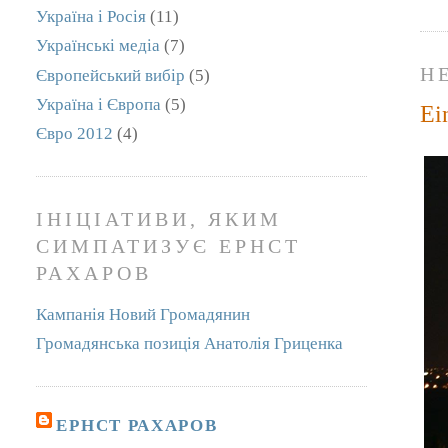
Україна і Росія
(11)
Українські медіа
(7)
Н
Європейський вибір
(5)
Україна і Європа
(5)
Ei
Євро 2012
(4)
ІНІЦІАТИВИ, ЯКИМ
СИМПАТИЗУЄ ЕРНСТ
РАХАРОВ
Кампанія Новий Громадянин
Громадянська позиція Анатолія Гриценка
ЕРНСТ РАХАРОВ