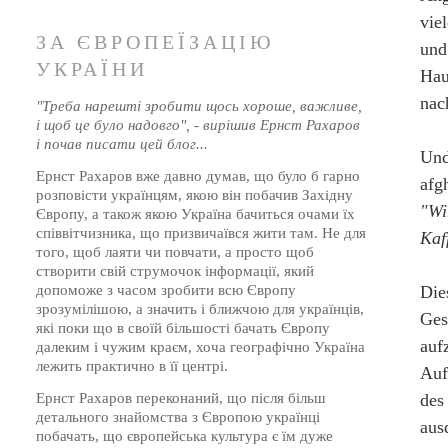
vie
ЗА ЄВРОПЕЇЗАЦІЮ
und
УКРАЇНИ
Hau
nac
"Треба нарешті зробити щось хороше, важливе,
і щоб це було надовго", - вирішив Ернст Рахаров
і почав писати цей блог...
Und
Ернст Рахаров вже давно думав, що було б гарно
afg
розповісти українцям, якою він побачив Західну
"Wi
Європу, а також якою Україна бачиться очами їх
співвітчизника, що призвичаївся жити там. Не для
Kaf
того, щоб лаяти чи повчати, а просто щоб
створити свій струмочок інформації, який
Die
допоможе з часом зробити всю Європу
зрозумілішою, а значить і ближчою для українців,
Ges
які поки що в своїй більшості бачать Європу
auf
далеким і чужим краєм, хоча географічно Україна
лежить практично в її центрі.
Auf
des
Ернст Рахаров переконаний, що після більш
детального знайомства з Європою українці
aus
побачать, що європейська культура є їм дуже