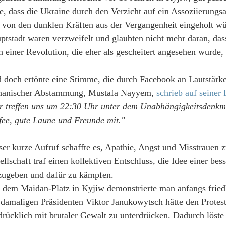
le, dass die Ukraine durch den Verzicht auf ein Assoziierun
 von den dunklen Kräften aus der Vergangenheit eingeholt w
ptstadt waren verzweifelt und glaubten nicht mehr daran, d
h einer Revolution, die eher als gescheitert angesehen wurde
 doch ertönte eine Stimme, die durch Facebook an Lautstärke
hanischer Abstammung, Mustafa Nayyem,
schrieb auf seiner
r treffen uns um 22:30 Uhr unter dem Unabhängigkeitsdenkm
fee, gute Laune und Freunde mit."
ser kurze Aufruf schaffte es, Apathie, Angst und Misstrauen z
ellschaft traf einen kollektiven Entschluss, die Idee einer b
zugeben und dafür zu kämpfen.
 dem Maidan-Platz in Kyjiw demonstrierte man anfangs fried
 damaligen Präsidenten Viktor Janukowytsch hätte den Protest
drücklich mit brutaler Gewalt zu unterdrücken. Dadurch löste