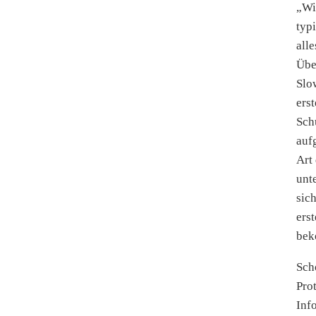
„Wi
typ
all
Übe
Slo
ers
Sch
auf
Art
unt
sic
ers
bek
Sch
Pro
Inf