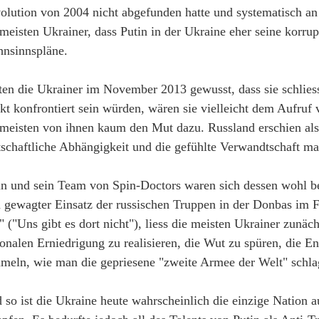
olution von 2004 nicht abgefunden hatte und systematisch an 
 meisten Ukrainer, dass Putin in der Ukraine eher seine korrupt
nsinnspläne.
ten die Ukrainer im November 2013 gewusst, dass sie schlies
ekt konfrontiert sein würden, wären sie vielleicht dem Aufru
 meisten von ihnen kaum den Mut dazu. Russland erschien als 
tschaftliche Abhängigkeit und die gefühlte Verwandtschaft ma
in und sein Team von Spin-Doctors waren sich dessen wohl be
n gewagter Einsatz der russischen Truppen in der Donbas im 
t" ("Uns gibt es dort nicht"), liess die meisten Ukrainer zunäc
ionalen Erniedrigung zu realisieren, die Wut zu spüren, die E
meln, wie man die gepriesene "zweite Armee der Welt" schla
 so ist die Ukraine heute wahrscheinlich die einzige Nation a