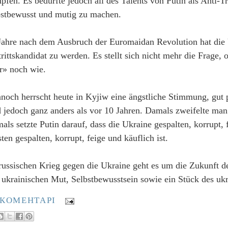
pfen. Es bedurfte jedoch all des Talents von Putin als Anti-T
bstbewusst und mutig zu machen.
Jahre nach dem Ausbruch der Euromaidan Revolution hat die U
trittskandidat zu werden. Es stellt sich nicht mehr die Frage
r» noch wie.
noch herrscht heute in Kyjiw eine ängstliche Stimmung, gut
d jedoch ganz anders als vor 10 Jahren. Damals zweifelte man
als setzte Putin darauf, dass die Ukraine gespalten, korrupt, f
ten gespalten, korrupt, feige und käuflich ist.
russischen Krieg gegen die Ukraine geht es um die Zukunft d
 ukrainischen Mut, Selbstbewusstsein sowie ein Stück des ukr
 КОМЕНТАРІ