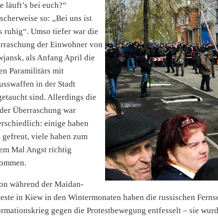
e läuft’s bei euch?“
ischerweise so: „Bei uns ist
es ruhig“. Umso tiefer war die
rraschung der Einwohner von
wjansk, als Anfang April die
ten Paramilitärs mit
usswaffen in der Stadt
getaucht sind. Allerdings die
 der Überraschung war
erschiedlich: einige haben
h gefreut, viele haben zum
tem Mal Angst richtig
ommen.
on während der Maidan-
teste in Kiew in den Wintermonaten haben die russischen Fern
ormationskrieg gegen die Protestbewegung entfesselt – sie wurde