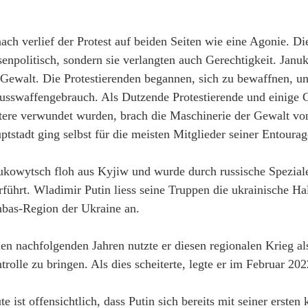
.
ach verlief der Protest auf beiden Seiten wie eine Agonie. D
senpolitisch, sondern sie verlangten auch Gerechtigkeit. Jan
 Gewalt. Die Protestierenden begannen, sich zu bewaffnen, u
usswaffengebrauch. Als Dutzende Protestierende und einige
tere verwundet wurden, brach die Maschinerie der Gewalt v
ptstadt ging selbst für die meisten Mitglieder seiner Entourag
ukowytsch floh aus Kyjiw und wurde durch russische Spezial
rführt
. Wladimir Putin liess seine Truppen die ukrainische H
bas-Region der Ukraine an.
den nachfolgenden Jahren nutzte er diesen regionalen Krieg a
trolle zu bringen. Als dies scheiterte,
legte er im Februar 20
te ist offensichtlich, dass Putin sich bereits mit seiner erste