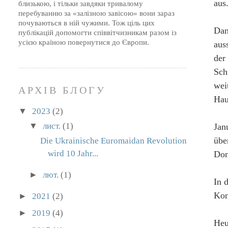
aus
близькою, і тільки завдяки тривалому
перебуванню за «залізною завісою» вони зараз
почуваються в ній чужими. Тож ціль цих
Dan
публікацій допомогти співвітчизникам разом із
усією країною повернутися до Європи.
aus
der
Sch
wei
АРХІВ БЛОГУ
Hau
▼
2023
(2)
▼
лист.
(1)
Jan
übe
Die Ukrainische Euromaidan Revolution
wird 10 Jahr...
Don
►
лют.
(1)
In 
Kon
►
2021
(2)
►
2019
(4)
Heu