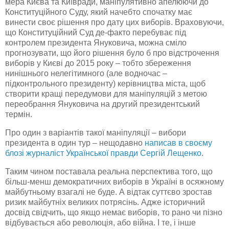
мера Києва та Київради, маніпулятивно апелюючи до
Конституційного Суду, який начебто спочатку має
винести своє рішення про дату цих виборів. Враховуючи,
що Конституційний Суд де-факто перебуває під
контролем президента Януковича, можна сміло
прогнозувати, що його рішення було б про відстрочення
виборів у Києві до 2015 року – тобто збереження
нинішнього нелегітимного (але водночас –
підконтрольного президенту) керівництва міста, щоб
створити кращі передумови для маніпуляцій з метою
переобрання Януковича на другий президентський
термін.
Про один з варіантів такої маніпуляції – вибори
президента в один тур – нещодавно
написав в своєму
блозі журналіст Української правди Сергій Лещенко
.
Таким чином поставала реальна перспектива того, що
більш-менш демократичних виборів в Україні в осяжному
майбутньому взагалі не буде. А відтак суттєво зростав
ризик майбутніх великих потрясінь. Адже історичний
досвід свідчить, що якщо немає виборів, то рано чи пізно
відбувається або революція, або війна. І те, і інше