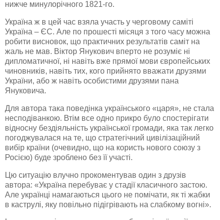
нижче минулорічного 1821-го.
Україна ж в цей час взяла участь у черговому саміті
Україна – ЄС. Але по прошесті місяця з того часу можна
робити висновок, що практичних результатів саміт на
жаль не мав. Віктор Янукович вперто не розуміє ні
дипломатичної, ні навіть вже прямої мови європейських
чиновників, навіть тих, кого прийнято вважати друзями
України, або ж навіть особистими друзями пана
Януковича.
Для автора така поведінка українського «царя», не стала
несподіванкою. Втім все одно прикро було спостерігати
відносну бездіяльність української громади, яка так легко
погоджувалася на те, що стратегічний цивілізаційний
вибір країни (очевидно, що на користь нового союзу з
Росією) буде зроблено без її участі.
Цю ситуацію влучно прокоментував один з друзів
автора: «Україна перебуває у стадії класичного застою.
Але українці намагаються цього не помічати, як ті жабки
в каструлі, яку повільно підігрівають на слабкому вогні».