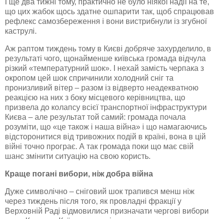
І ще два тижні тому, практично не було ніякої надії на те,
що цих жабок щось здатне ошпарити так, щоб спрацював
рефлекс самозбереження і вони вистрибнули із згубної
каструлі.
Аж раптом тиждень тому в Києві добряче захурделило, в
результаті чого, щонайменше київська громада відчула
різкий «температурний шок». І нехай замість черпака з
окропом цей шок спричинили холодний сніг та
пронизливий вітер – разом із відверто неадекватною
реакцією на них з боку місцевого керівництва, що
призвела до колапсу всієї транспортної інфраструктури
Києва – але результат той самий: громада почала
розуміти, що «це також і наша війна» і що намагаючись
відсторонитися від тривожних подій в країні, вона в цій
війні точно програє. А так громада поки що має свій
шанс змінити ситуацію на свою користь.
Краще погані вибори, ніж добра війна
Дуже символічно – сніговий шок трапився менш ніж
через тиждень після того, як провладні фракції у
Верховній Раді відмовилися призначати чергові вибори