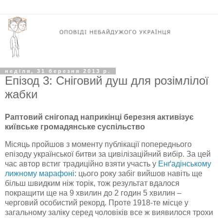
неділя, 31 березня 2013 р.
Епізод 3: Сніговий душ для розімлілої
жабки
Раптовий снігопад наприкінці березня активізує
київське громадянське суспільство
Місяць пройшов з моменту публікації попереднього
епізоду української битви за цивілізаційний вибір. За цей
час автор встиг традиційно взяти участь у
Енґадінському
лижному марафоні
: цього року забіг вийшов навіть ще
більш швидким ніж торік, тож результат вдалося
покращити ще на 9 хвилин до 2 годин 5 хвилин –
черговий особистий рекорд. Проте 1918-те місце у
загальному заліку серед чоловіків все ж виявилося трохи