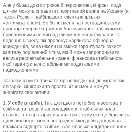
Але у більш довгостроковій перспективі, кіпрські події
цілком можуть справити і позитивний вплив на Україну (а
також Росію – найбільшого клієнта кіпрських
«оптимізаторів»). Бо бізнесмени на пострадянському
просторі вперше отримали болючий урок: хоч якими б
привабливими не виглядали умови оподаткування та
ведення бізнесу, які пропонує карликова офшорна
юрисдикція, вона ніколи на зможе гарантувати захист
капіталу порівняний з тим, який може запропонувати
велика респектабельна країна, фінансова стабільність
якої гарантується стабільними податковими
надходженнями.
Загалом існують три категорії юрисдикцій, де українські
олігархи, мінігархи та просто бізнесмени можуть
зберігати свої активи:
1.
У себе в країні
. Так, для цього потрібно інвестувати
свій час та гроші у запровадження стабільних прав
власності та прозорих правил гри. І тому все це більшість
цинічних бізнесменів пострадянської доби донедавна
вважали відверто зайвим. Але кіпрське «підстриження»