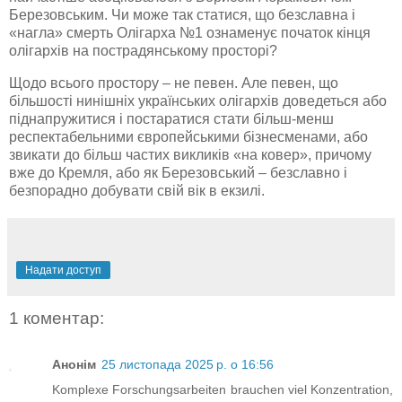
Березовським. Чи може так статися, що безславна і
«нагла» смерть Олігарха №1 ознаменує початок кінця
олігархів на пострадянському просторі?
Щодо всього простору – не певен. Але певен, що
більшості нинішніх українських олігархів доведеться або
піднапружитися і постаратися стати більш-менш
респектабельними європейськими бізнесменами, або
звикати до більш частих викликів «на ковер», причому
вже до Кремля, або як Березовський – безславно і
безпорадно добувати свій вік в екзилі.
Надати доступ
1 коментар:
Анонім
25 листопада 2025 р. о 16:56
Komplexe Forschungsarbeiten brauchen viel Konzentration,