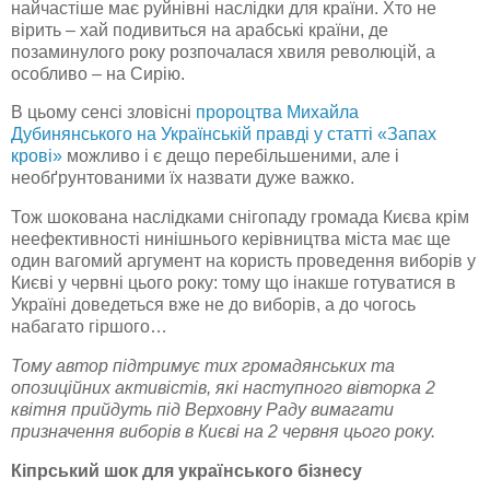
найчастіше має руйнівні наслідки для країни. Хто не
вірить – хай подивиться на арабські країни, де
позаминулого року розпочалася хвиля революцій, а
особливо – на Сирію.
В цьому сенсі зловісні
пророцтва Михайла
Дубинянського на Українській правді у статті «Запах
крові»
можливо і є дещо перебільшеними, але і
необґрунтованими їх назвати дуже важко.
Тож шокована наслідками снігопаду громада Києва крім
неефективності нинішнього керівництва міста має ще
один вагомий аргумент на користь проведення виборів у
Києві у червні цього року: тому що інакше готуватися в
Україні доведеться вже не до виборів, а до чогось
набагато гіршого…
Тому автор підтримує тих громадянських та
опозиційних активістів, які наступного вівторка 2
квітня прийдуть під Верховну Раду вимагати
призначення виборів в Києві на 2 червня цього року.
Кіпрський шок для українського бізнесу