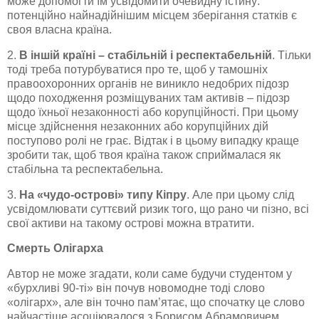
може допомогти їм усвідомити очевидну істину:
потенційно найнадійнішим місцем зберігання статків є
своя власна країна.
2.
В іншій країні – стабільній і респектабельній
. Тільки
тоді треба потурбуватися про те, щоб у тамошніх
правоохоронних органів не виникло недобрих підозр
щодо походження розміщуваних там активів – підозр
щодо їхньої незаконності або корупційності. При цьому
місце здійснення незаконних або корупційних дій
поступово ролі не грає. Відтак і в цьому випадку краще
зробити так, щоб твоя країна також сприймалася як
стабільна та респектабельна.
3.
На «чудо-острові» типу Кіпру
. Але при цьому слід
усвідомлювати суттєвий ризик того, що рано чи пізно, всі
свої активи на такому острові можна втратити.
Смерть Олігарха
Автор не може згадати, коли саме будучи студентом у
«бурхливі 90-ті» він почув новомодне тоді слово
«олігарх», але він точно пам’ятає, що спочатку це слово
найчастіше асоціювалося з Борисом Абрамовичем