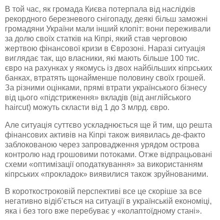
В той час, як громада Києва потерпала від наслідків
рекордного березневого снігопаду, деякі більш заможні
громадяни України мали інший клопіт: вони переживали
за долю своїх статків на Кіпрі, який став черговою
жертвою фінансової кризи в Єврозоні. Наразі ситуація
виглядає так, що власники, які мають більше 100 тис.
євро на рахунках у якомусь із двох найбільших кіпрських
банках, втратять щонайменше половину своїх грошей.
За різними оцінками, прямі втрати українського бізнесу
від цього «підстриження» вкладів (від англійського
haircut) можуть скласти від 1 до 3 млрд. євро.
Але ситуація суттєво ускладнюється ще й тим, що решта
фінансових активів на Кіпрі також виявилась де-факто
заблокованою через запровадження урядом острова
контролю над грошовими потоками. Отже відпрацьовані
схеми «оптимізації оподаткування» за використанням
кіпрських «прокладок» виявилися також зруйнованими.
В короткостроковій перспективі все це скоріше за все
негативно відіб’ється на ситуації в українській економіці,
яка і без того вже перебуває у «колаптоїдному стані».