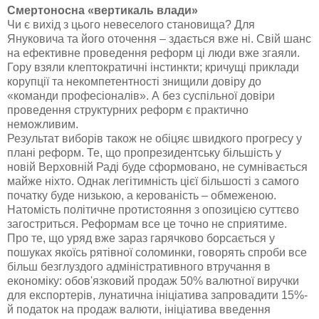
Смертоносна «вертикаль влади»
Чи є вихід з цього невеселого становища? Для
Януковича та його оточення – здається вже ні. Свій шанс
на ефективне проведення реформ ці люди вже згаяли.
Гору взяли клептократичні інстинкти; кричущі приклади
корупції та некомпетентності знищили довіру до
«команди професіоналів». А без суспільної довіри
проведення структурних реформ є практично
неможливим.
Результат виборів також не обіцяє швидкого прогресу у
плані реформ. Те, що пропрезидентську більшість у
новій Верховній Раді буде сформовано, не сумнівається
майже ніхто. Однак легітимність цієї більшості з самого
початку буде низькою, а керованість – обмеженою.
Натомість політичне протистояння з опозицією суттєво
загостриться. Реформам все це точно не сприятиме.
Про те, що уряд вже зараз гарячково борсається у
пошуках якоїсь рятівної соломинки, говорять спроби все
більш безглуздого адміністративного втручання в
економіку: обов'язковий продаж 50% валютної виручки
для експортерів, лунатична ініціатива запровадити 15%-
й податок на продаж валюти, ініціатива введення