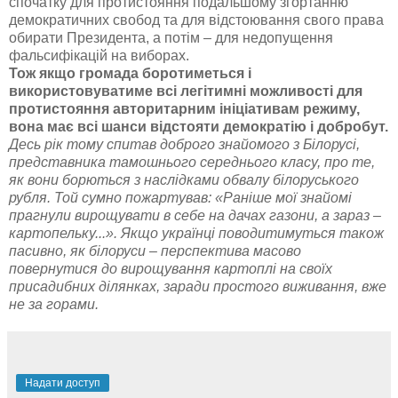
спочатку для протистояння подальшому згортанню
демократичних свобод та для відстоювання свого права
обирати Президента, а потім – для недопущення
фальсифікацій на виборах.
Тож якщо громада боротиметься і
використовуватиме всі легітимні можливості для
протистояння авторитарним ініціативам режиму,
вона має всі шанси відстояти демократію і добробут.
Десь рік тому спитав доброго знайомого з Білорусі,
представника тамошнього середнього класу, про те,
як вони борються з наслідками обвалу білоруського
рубля. Той сумно пожартував: «Раніше мої знайомі
прагнули вирощувати в себе на дачах газони, а зараз –
картопельку...». Якщо українці поводитимуться також
пасивно, як білоруси – перспектива масово
повернутися до вирощування картоплі на своїх
присадибних ділянках, заради простого виживання, вже
не за горами.
Надати доступ