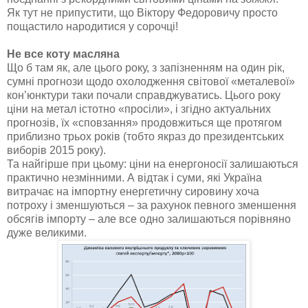
Як тут не припустити, що Віктору Федоровичу просто
пощастило народитися у сорочці!
Не все коту масляна
Що б там як, але цього року, з запізненням на один рік,
сумні прогнози щодо охолодження світової «металевої»
кон’юнктури таки почали справджуватись. Цього року
ціни на метал істотно «просіли», і згідно актуальних
прогнозів, їх «сповзання» продовжиться ще протягом
приблизно трьох років (тобто якраз до президентських
виборів 2015 року).
Та найгірше при цьому: ціни на енергоносії залишаються
практично незмінними. А відтак і суми, які Україна
витрачає на імпортну енергетичну сировину хоча
потроху і зменшуються – за рахунок певного зменшення
обсягів імпорту – але все одно залишаються порівняно
дуже великими.