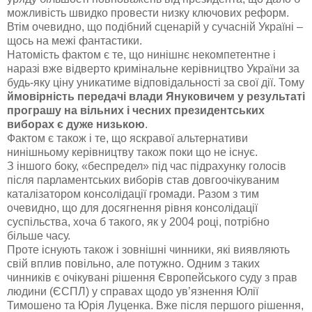
можливість швидко провести низку ключових реформ.
Втім очевидно, що подібний сценарій у сучасній Україні –
щось на межі фантастики.
Натомість фактом є те, що нинішнє некомпетентне і
наразі вже відверто кримінальне керівництво України за
будь-яку ціну уникатиме відповідальності за свої дії. Тому
ймовірність передачі влади Януковичем у результаті
програшу на вільних і чесних президентських
виборах є дуже низькою
.
Фактом є також і те, що яскравої альтернативи
нинішньому керівництву також поки що не існує.
З іншого боку, «беспредел» під час підрахунку голосів
після парламентських виборів став довгоочікуваним
каталізатором консолідації громади. Разом з тим
очевидно, що для досягнення рівня консолідації
суспільства, хоча б такого, як у 2004 році, потрібно
більше часу.
Проте існують також і зовнішні чинники, які виявляють
свій вплив повільно, але потужно. Одним з таких
чинників є очікувані рішення Європейського суду з прав
людини (ЄСПЛ) у справах щодо ув’язнення Юлії
Тимошено та Юрія Луценка. Вже після першого рішення,