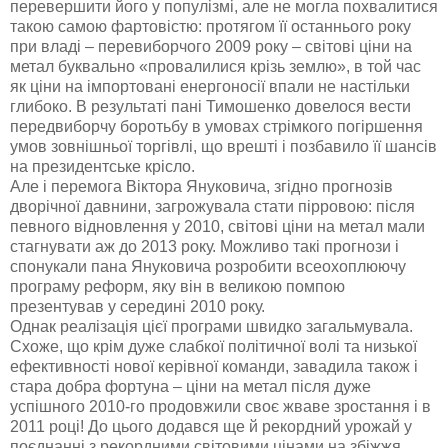
перевершити його у популізмі, але не могла похвалитися
такою самою фартовістю: протягом її останнього року
при владі – перевиборчого 2009 року – світові ціни на
метал буквально «провалилися крізь землю», в той час
як ціни на імпортовані енергоносії впали не настільки
глибоко. В результаті пані Тимошенко довелося вести
передвиборчу боротьбу в умовах стрімкого погіршення
умов зовнішньої торгівлі, що врешті і позбавило її шансів
на президентське крісло.
Але і перемога Віктора Януковича, згідно прогнозів
дворічної давнини, загрожувала стати пірровою: після
певного відновлення у 2010, світові ціни на метал мали
стагнувати аж до 2013 року. Можливо такі прогнози і
спонукали пана Януковича розробити всеохоплюючу
програму реформ, яку він в великою помпою
презентував у середині 2010 року.
Однак реалізація цієї програми швидко загальмувала.
Схоже, що крім дуже слабкої політичної волі та низької
ефективності нової керівної команди, завадила також і
стара добра фортуна – ціни на метал після дуже
успішного 2010-го продовжили своє жваве зростання і в
2011 році! До цього додався ще й рекордний урожай у
поєднанні з рекордними світовими цінами на збіжжя.