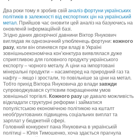
Два роки тому я зробив свій
аналіз фортуни українських
політиків в залежності від експортних цін на український
метал
. Прийшов час оновити цей аналіз на базуючись на
оновленій інформаційній базі.
Згідно даних двохрічної давнини Віктор Янукович
виглядав як однозначний улюбленець фортуни:
кожного
разу
,
коли він опинявся при владі в Україні
зовнішньоекономічна кон’юнктура виявлялася дуже
сприятливою для головного продукту українського
експорту – чорного металу. А ціни на імпортовані
мінеральні продукти – насамперед на природний газ та
нафту – якщо і зростали, то повільніше за ціни на метал.
Тобто прихід Віктора Януковича до влади
завжди
супроводжувався суттєвим покращенням умов
зовнішньої торгівлі.
Кожного разу
це давало можливість
відкладати структурні реформи і займатися
популістською економічною політикою на кшталт
необґрунтованих підвищень соціальних виплат та
зарплат у бюджетній сфері.
Головний конкурент пана Януковича в українській
політиці – Юлія Тимошенко, хоча здається прагнула