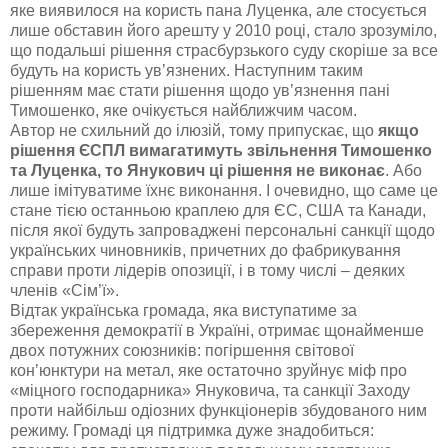
яке виявилося на користь пана Луценка, але стосується
лише обставин його арешту у 2010 році, стало зрозуміло,
що подальші рішення страсбурзького суду скоріше за все
будуть на користь ув’язнених. Наступним таким
рішенням має стати рішення щодо ув’язнення пані
Тимошенко, яке очікується найближчим часом.
Автор не схильний до ілюзій, тому припускає, що
якщо
рішення ЄСПЛ вимагатимуть звільнення Тимошенко
та Луценка, то Янукович ці рішення не виконає
. Або
лише імітуватиме їхнє виконання. І очевидно, що саме це
стане тією останньою краплею для ЄС, США та Канади,
після якої будуть запроваджені персональні санкції щодо
українських чиновників, причетних до фабрикування
справи проти лідерів опозиції, і в тому числі – деяких
членів «Сім’ї».
Відтак українська громада, яка виступатиме за
збереження демократії в Україні, отримає щонайменше
двох потужних союзників: погіршення світової
кон’юнктури на метал, яке остаточно зруйнує міф про
«міцного господарника» Януковича, та санкції Заходу
проти найбільш одіозних функціонерів збудованого ним
режиму. Громаді ця підтримка дуже знадобиться: