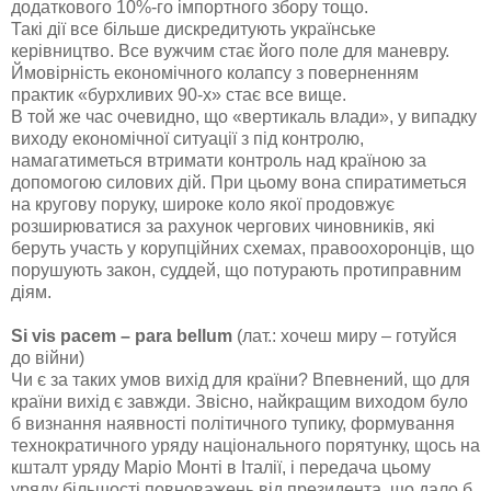
додаткового 10%-го імпортного збору тощо.
Такі дії все більше дискредитують українське
керівництво. Все вужчим стає його поле для маневру.
Ймовірність економічного колапсу з поверненням
практик «бурхливих 90-х» стає все вище.
В той же час очевидно, що «вертикаль влади», у випадку
виходу економічної ситуації з під контролю,
намагатиметься втримати контроль над країною за
допомогою силових дій. При цьому вона спиратиметься
на кругову поруку, широке коло якої продовжує
розширюватися за рахунок чергових чиновників, які
беруть участь у корупційних схемах, правоохоронців, що
порушують закон, суддей, що потурають протиправним
діям.
Si vis pacem
– para bellum
(лат.: хочеш миру – готуйся
до війни)
Чи є за таких умов вихід для країни? Впевнений, що для
країни вихід є завжди. Звісно, найкращим виходом було
б визнання наявності політичного тупику, формування
технократичного уряду національного порятунку, щось на
кшталт уряду Маріо Монті в Італії, і передача цьому
уряду більшості повноважень від президента, що дало б