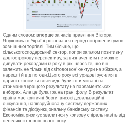
Одним словом:
вперше
за часів правління Віктора
Януковича в Україні розпочався період погіршення умов
зовнішньої торгівлі. Тим більше, що
сільськогосподарський сектор, попри загалом позитивну
довгострокову перспективу, за визначенням не можне
дивувати рекордами із року в рік: через те, що він
залежить не тільки від світової кон’юнктури на збіжжя, а
нарешті й від погоди.Цього року всі урядові зусилля в
царині економіки вочевидь були спрямовані на
отримання кращого результату на парламентських
виборах. Але це була гра на грані фолу. В результаті
країна має критичні борги, високі девальваційні
очікування, напівзруйновану систему державних
фінансів та дісфункціональну банківську систему.
Економіка ризикує звалитися у кризову спіраль навіть від
невеликого зовнішнього шоку.