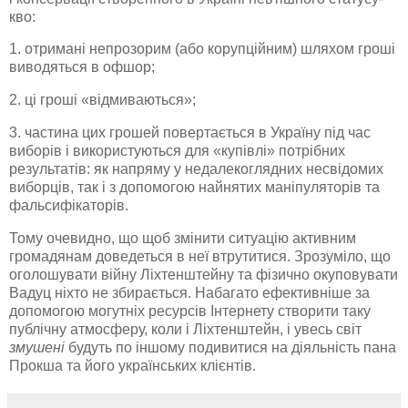
кво:
1. отримані непрозорим (або корупційним) шляхом гроші
виводяться в офшор;
2. ці гроші «відмиваються»;
3. частина цих грошей повертається в Україну під час
виборів і використуються для «купівлі» потрібних
результатів: як напряму у недалекоглядних несвідомих
виборців, так і з допомогою найнятих маніпуляторів та
фальсифікаторів.
Тому очевидно, що щоб змінити ситуацію активним
громадянам доведеться в неї втрутитися. Зрозуміло, що
оголошувати війну Ліхтенштейну та фізично окуповувати
Вадуц ніхто не збирається. Набагато ефективніше за
допомогою могутніх ресурсів Інтернету створити таку
публічну атмосферу, коли і Ліхтенштейн, і увесь світ
змушені
будуть по іншому подивитися на діяльність пана
Прокша та його українських клієнтів.