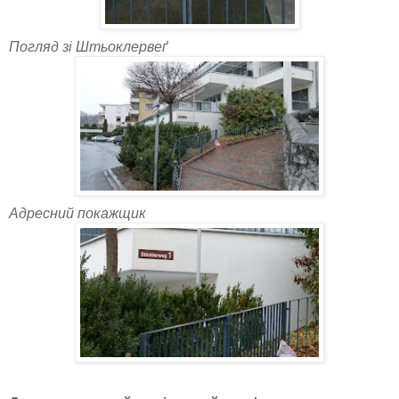
Погляд зі Штьоклервеґ
Адресний покажщик