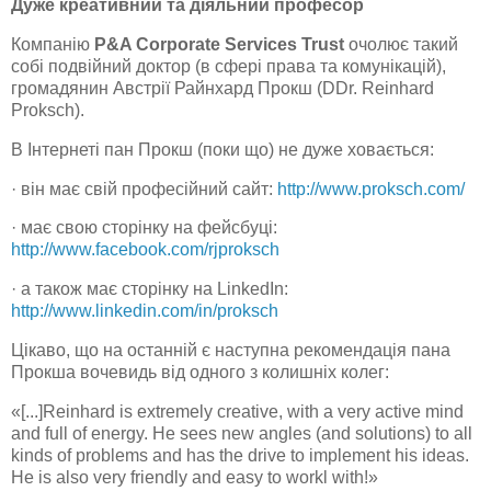
Дуже креативний та діяльний професор
Компанію
P
&
A
Corporate Services
Trust
очолює такий
собі подвійний доктор (в сфері права та комунікацій),
громадянин Австрії Райнхард Прокш (
DDr
.
Reinhard
Proksch
).
В Інтернеті пан Прокш (поки що) не дуже ховається:
· він має свій професійний сайт:
http://www.proksch.com/
· має свою сторінку на фейсбуці:
http://www.facebook.com/rjproksch
· а також має сторінку на
LinkedIn
:
http://www.linkedin.com/in/proksch
Цікаво, що на останній є наступна рекомендація пана
Прокша вочевидь від одного з колишніх колег:
«[...]
Reinhard
is
extremely
creative
,
with
a
very
active
mind
and
full
of
energy
. He
sees
new
angles
(
and
solutions
)
to
all
kinds
of
problems
and
has
the
drive
to
implement
his
ideas
.
He
is
also
very
friendly
and
easy
to
workl
with
!»