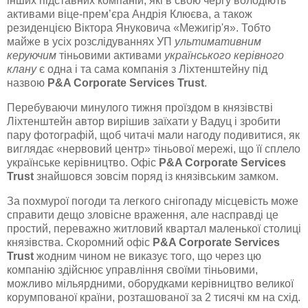
інших підставних компаній, які в свою чергу володіють
активами віце-прем’єра Андрія Клюєва, а також
резиденцією Віктора Януковича «Межигір'я». Тобто
майже в усіх розслідуваннях УП
ультимативним
керуючим
тіньовими активами
українського керівного
клану
є одна і та сама компанія з Ліхтенштейну під
назвою
P&A
Corporate
Services Trust
.
Перебуваючи минулого тижня проїздом в князівстві
Ліхтенштейн автор вирішив заїхати у Вадуц і зробити
пару фотографій, щоб читачі мали нагоду подивитися, як
виглядає «нервовий центр» тіньової мережі, що її сплело
українське керівництво. Офіс
P&A
Corporate
Services
Trust
знайшовся зовсім поряд із князівським замком.
За похмурої погоди та легкого снігопаду місцевість може
справити дещо зловісне враження, але насправді це
простий, переважно житловий квартал маленької столиці
князівства. Скоромний офіс
P&A
Corporate Services
Trust
жодним чином не виказує того, що через цю
компанію здійснює управління своїми тіньовими,
можливо мільярдними, оборудками керівництво великої
корумпованої країни, розташованої за 2 тисячі км на схід.