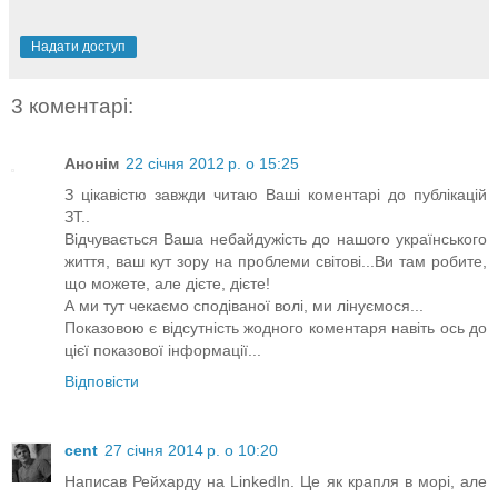
Надати доступ
3 коментарі:
Анонім
22 січня 2012 р. о 15:25
З цікавістю завжди читаю Ваші коментарі до публікацій
ЗТ..
Відчувається Ваша небайдужість до нашого українського
життя, ваш кут зору на проблеми світові...Ви там робите,
що можете, але дієте, дієте!
А ми тут чекаємо сподіваної волі, ми лінуємося...
Показовою є відсутність жодного коментаря навіть ось до
цієї показової інформації...
Відповісти
cent
27 січня 2014 р. о 10:20
Написав Рейхарду на LinkedIn. Це як крапля в морі, але