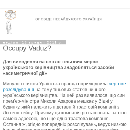
неділя, 18 грудня 2011 р.
Occupy Vaduz?
Для виведення на світло тіньових мереж
українського керівництва знадобляться засоби
«асиметричної дії»
Минулого тижня Ураїнська правда оприлюднила
чергове
розслідування
на тему тіньових статків чинного
українського керівництва. На цей раз виявилося, що син
прем’єр-міністра Миколи Азарова мешкає у Відні у
будинку, якій належить підставній трастовій компанії з
Ліхтенштейну. Причому ця компанія розташована за тією
самою адресою, що і ще одна трастова компанія.
Остання ж, згідно попередніх розслідувань, керує низкою