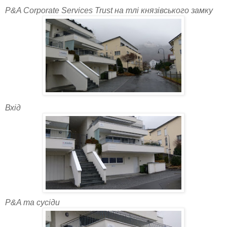
P&A
Corporate
Services Trust
на тлі князівського замку
Вхід
P&A та сусіди