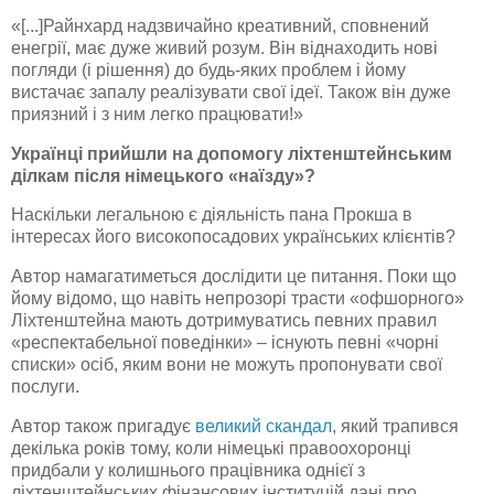
«[...]Райнхард надзвичайно креативний, сповнений
енегрії, має дуже живий розум. Він віднаходить нові
погляди (і рішення) до будь-яких проблем і йому
вистачає запалу реалізувати свої ідеї. Також він дуже
приязний і з ним легко працювати!»
Українці прийшли на допомогу ліхтенштейнським
ділкам після німецького «наїзду»?
Наскільки легальною є діяльність пана Прокша в
інтересах його високопосадових українських клієнтів?
Автор намагатиметься дослідити це питання. Поки що
йому відомо, що навіть непрозорі трасти «офшорного»
Ліхтенштейна мають дотримуватись певних правил
«респектабельної поведінки» – існують певні «чорні
списки» осіб, яким вони не можуть пропонувати свої
послуги.
Автор також пригадує
великий скандал
, який трапився
декілька років тому, коли німецькі правоохоронці
придбали у колишнього працівника однієї з
ліхтенштейнських фінансових інституцій дані про