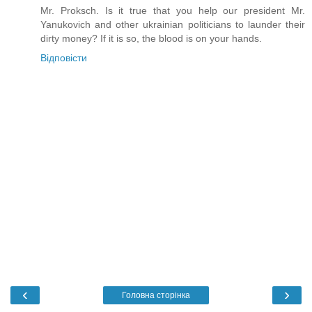
Mr. Proksch. Is it true that you help our president Mr.
Yanukovich and other ukrainian politicians to launder their
dirty money? If it is so, the blood is on your hands.
Відповісти
‹
›
Головна сторінка