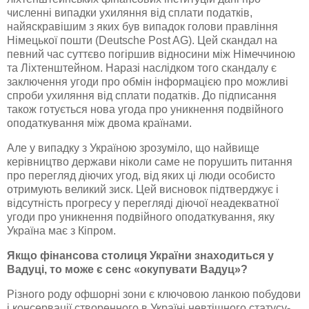
численні випадки ухиляння від сплати податків,
найяскравішим з яких був випадок голови правління
Німецької пошти (Deutsche Post AG). Цей скандал на
певний час суттєво погіршив відносини між Німеччиною
та Ліхтенштейном. Наразі наслідком того скандалу є
заключення угоди про обмін інформацією про можливі
спроби ухиляння від сплати податків. До підписання
також готується нова угода про уникнення подвійного
оподаткування між двома країнами.
Але у випадку з Україною зрозуміло, що найвище
керівництво держави ніколи саме не порушить питання
про перегляд діючих угод, від яких ці люди особисто
отримують великий зиск. Цей висновок підтверджує і
відсутність прогресу у перегляді діючої неадекватної
угоди про уникнення подвійного оподаткування, яку
Україна має з Кіпром.
Якщо фінансова столиця України знаходиться у
Вадуці, то може є сенс «окупувати Вадуц»
?
Різного роду офшорні зони є ключовою ланкою побудови
і консервації створенного в Україні невтішного статусу-