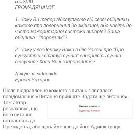
Ь СУДІВ
ГРОМАДЯНАМИ".
1. Чому Ви тепер відступаєте від своєї обіцянки і
кажете про повернення до змішаної, або навіть до
чисто мажоритарної системи виборів? Ваша
обіцянка - "порожняк"?
2. Чому у введеному Вами в дію Законі про "Про
судоустрій і статус суддів" виборність суддів
відсутня? Коли Ви її запровадите?
Дякую за відповіді!
Ернст Рахаров
Після відправлення кожного з питань з'являлося
повідомлення «Питання прийняте Задати
ще питання».
Тож автор
розраховує, що
його питання
потраплять до
Президента, або щонайменше до його Адміністрації.