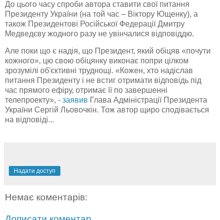
До цього часу спроби автора ставити свої питання
Президенту України (на той час – Віктору Ющенку), а
також Президентові Російської Федерації Дмитру
Медведєву жодного разу не увінчалися відповіддю.
Але поки що є надія, що Президент, який обіцяв «почути
кожного», цю свою обіцянку виконає попри цілком
зрозумілі об'єктивні труднощі. «Кожен, хто надіслав
питання Президенту і не встиг отримати відповідь під
час прямого ефіру, отримає її по завершенні
телепроекту», -
заявив
Глава Адміністрації Президента
України Сергій Льовочкін. Тож автор щиро сподівається
на відповіді...
Надати доступ
Немає коментарів:
Дописати коментар