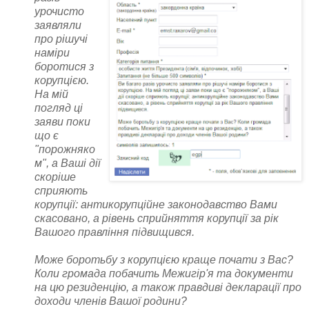
урочисто
заявляли
про рішучі
наміри
боротися з
корупцією.
На мій
погляд ці
заяви поки
що є
"порожняко
м", а Ваші дії
скоріше
сприяють
корупції: антикорупційне законодавство Вами
скасовано, а рівень сприйняття корупції за рік
Вашого правління підвищився.
Може боротьбу з корупцією краще почати з Вас?
Коли громада побачить Межигір'я та документи
на цю резиденцію, а також правдиві декларації про
доходи членів Вашої родини?