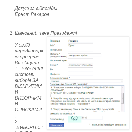
Дякую за відповідь!
Ернст Рахаров
Шановний пане Президент!
У своїй
передвиборч
ій програмі
Ви обіцяли:
1. "Введення
системи
виборів ЗА
ВІДКРИТИМ
И
ВИБОРЧИМ
И
СПИСКАМИ"
;
2.
"ВИБОРНІСТ