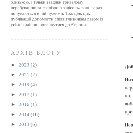
близькою, і тільки завдяки тривалому
перебуванню за «залізною завісою» вони зараз
почуваються в ній чужими. Тож ціль цих
публікацій допомогти співвітчизникам разом із
усією країною повернутися до Європи.
АРХІВ БЛОГУ
►
2023
(2)
Доб
►
2021
(2)
Низ
►
2019
(4)
пер
►
2017
(1)
цін
виб
►
2016
(1)
пре
►
2014
(10)
►
2013
(6)
Нев
том