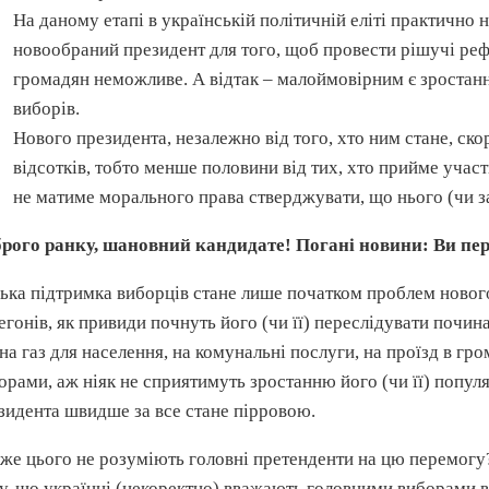
На даному етапі в українській політичній еліті практично 
новообраний президент для того, щоб провести рішучі ре
громадян неможливе. А відтак – малоймовірним є зростанн
виборів.
Нового президента, незалежно від того, хто ним стане, ско
відсотків, тобто менше половини від тих, хто прийме уча
не матиме морального права стверджувати, що нього (чи за
рого ранку, шановний кандидате! Погані новини: Ви пе
ька підтримка виборців стане лише початком проблем нового 
егонів, як привиди почнуть його (чи її) переслідувати почи
 на газ для населення, на комунальні послуги, на проїзд в г
орами, аж ніяк не сприятимуть зростанню його (чи її) популя
зидента швидше за все стане пірровою.
же цього не розуміють головні претенденти на цю перемогу?
у, що українці (некоректно) вважають головними виборами в 