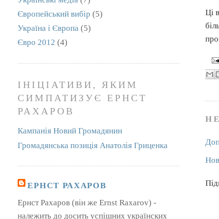
Ці 
Європейський вибір
(5)
біл
Україна і Європа
(5)
про
Євро 2012
(4)
ІНІЦІАТИВИ, ЯКИМ
СИМПАТИЗУЄ ЕРНСТ
РАХАРОВ
Н
Кампанія Новий Громадянин
Доп
Громадянська позиція Анатолія Гриценка
Нов
Під
ЕРНСТ РАХАРОВ
Ернст Рахаров (він же Ernst Raxarov) -
належить до досить успішних українских