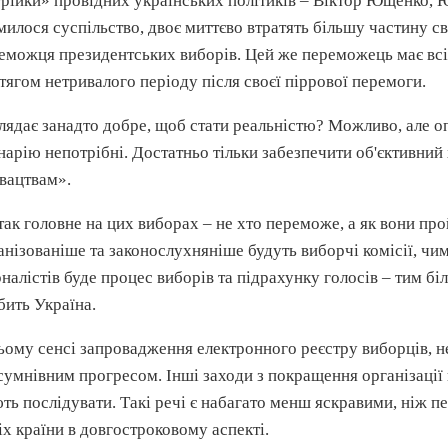
трійки» провідних українських політиків – Віктор Ющенко, 
милося суспільство, двоє миттєво втратять більшу частину с
еможця президентських виборів. Цей же переможець має всі
тягом нетривалого періоду після своєї піррової перемоги.
лядає занадто добре, щоб стати реальністю? Можливо, але опт
нарію непотрібні. Достатньо тільки забезпечити об'єктивни
вацтвам».
так головне на цих виборах – не хто переможе, а як вони пр
анізованіше та законослухняніше будуть виборчі комісії, чи
налістів буде процес виборів та підрахунку голосів – тим бі
бить Україна.
ьому сенсі запровадження електронного реєстру виборців, н
сумнівним прогресом. Інші заходи з покращення організації
ть послідувати. Такі речі є набагато менш яскравими, ніж пе
іх країни в довгостроковому аспекті.