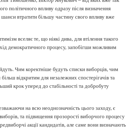
Юлія Тимошенко, Віктор Янукович – від яких вже так
вого політичного впливу одразу після визначення
 шанси втратити більшу частину свого впливу вже
имізм вселяє те, що ніякі дива, для втілення такого
й хід демократичного процесу, запобігши можливим
ойдуть. Чим коректніше будуть списки виборців, чим
м більш відкритим для незалежних спостерігачів та
льший крок уперед до стабільності та добробуту
езважаючи на всю неоднозначність цього заходу, є
 виборів, та підвищення прозорості виборчого процесу
редвиборчі акції кандидатів, але саме вони визначають