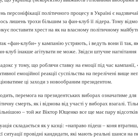
ень персоніфікації політичного процесу в Україні є надзвич
ось лишень трохи більшим за фан-клуб її лідера. Тому відмов
икує поставити хрест на як на власному політичному майбутн
так «фан-клуби» у кампанію устряють, і ведуть вони її так, 
ан-клуб інакше агітувати не може. Звідси штучне нагнітання 
адокс у тому, що роблячи ставку на емоції під час кампанії
ативної емоційної реакції суспільства на перелічені вище не
ціюватиме ці заходи з новообраним президентом.
одить, перемога на президентських виборах означатиме для
ітичну смерть, як і відмова від участі у виборах взагалі. Т
ільнішою – той же Віктор Ющенко все ще має пару відсотків
уація складається як у казці: «направо підеш – коня втратиш
ієї ситуації провідні кандидати, які мають реальні шанси на п