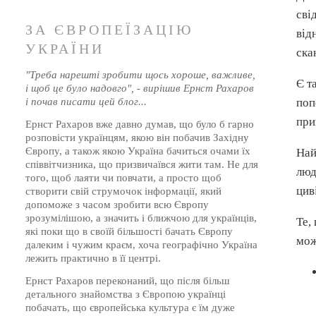
сві
ЗА ЄВРОПЕЇЗАЦІЮ
від
УКРАЇНИ
ска
"Треба нарешті зробити щось хороше, важливе,
Є т
і щоб це було надовго", - вирішив Ернст Рахаров
і почав писати цей блог...
поп
при
Ернст Рахаров вже давно думав, що було б гарно
розповісти українцям, якою він побачив Західну
Європу, а також якою Україна бачиться очами їх
Най
співвітчизника, що призвичаївся жити там. Не для
люд
того, щоб лаяти чи повчати, а просто щоб
цив
створити свій струмочок інформації, який
допоможе з часом зробити всю Європу
зрозумілішою, а значить і ближчою для українців,
Те,
які поки що в своїй більшості бачать Європу
мож
далеким і чужим краєм, хоча географічно Україна
лежить практично в її центрі.
Ернст Рахаров переконаний, що після більш
детального знайомства з Європою українці
побачать, що європейська культура є їм дуже