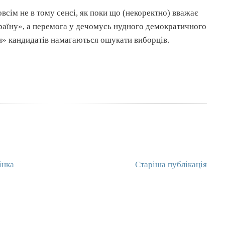
всім не в тому сенсі, як поки що (некоректно) вважає
країну», а перемога у дечомусь нудного демократичного
» кандидатів намагаються ошукати виборців.
інка
Старіша публікація