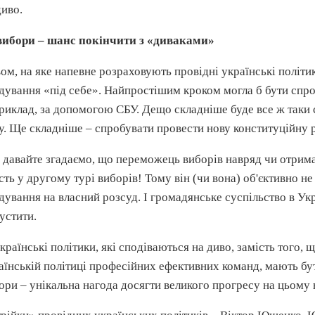
диво.
вибори – шанс покінчити з «диваками»
ом, на яке напевне розраховують провідні українські політи
дування «під себе». Найпростішим кроком могла б бути спр
риклад, за допомогою СБУ. Дещо складніше буде все ж таки
у. Ще складніше – спробувати провести нову конституційну 
 давайте згадаємо, що переможець виборів навряд чи отримає 
сть у другому турі виборів! Тому він (чи вона) об'єктивно н
дування на власний розсуд. І громадянське суспільство в Укр
устити.
українські політики, які сподіваються на диво, замість того
аїнській політиці професійних ефективних команд, мають бу
ори – унікальна нагода досягти великого прогресу на цьому