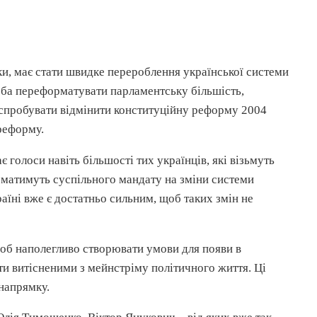
ки, має стати швидке перероблення української системи
оба переформатувати парламентську більшість,
 спробувати відмінити конституційну реформу 2004
реформу.
голоси навіть більшості тих українців, які візьмуть
е матимуть суспільного мандату на зміни системи
аїні вже є достатньо сильним, щоб таких змін не
, щоб наполегливо створювати умови для появи в
ти витісненими з мейнстріму політичного життя. Ці
 напрямку.