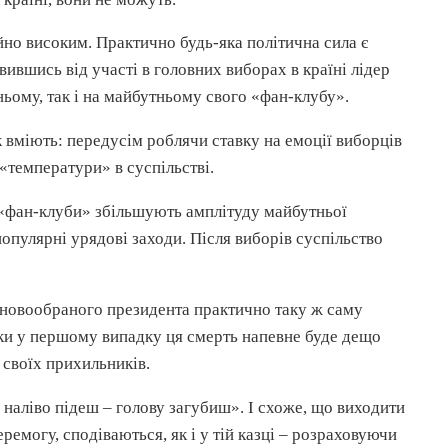
айно високим. Практично будь-яка політична сила є
ившись від участі в головних виборах в країні лідер
ьому, так і на майбутньому свого «фан-клубу».
як вміють: передусім роблячи ставку на емоції виборців
«температури» в суспільстві.
, «фан-клуби» збільшують амплітуду майбутньої
популярні урядові заходи. Після виборів суспільство
 новообраного президента практично таку ж саму
ільки у першому випадку ця смерть напевне буде дещо
 своїх прихильників.
, наліво підеш – голову загубиш». І схоже, що виходити
еремогу, сподіваються, як і у тій казці – розраховуючи