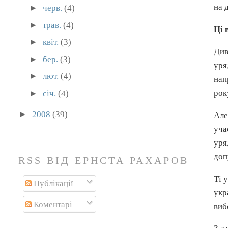
на 
►
черв.
(4)
►
трав.
(4)
Ці 
►
квіт.
(3)
Див
►
бер.
(3)
уря
►
лют.
(4)
нап
рок
►
січ.
(4)
►
2008
(39)
Але
уча
уря
доп
RSS ВІД ЕРНСТА РАХАРОВА
Ті 
Публікації
укр
Коментарі
виб