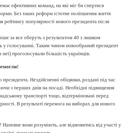
немає ефективних команд, на які міг би спертися
форми. Без таких реформ істотне поліпшення життя
я рейтингу популярності нового президента після
ріше за все оберуть з результатом 40 з лишком
сть у голосуванні. Таким чином новообраний президент
 неї) проголосували більшість українців.
ремогли!
президента. Нездійсненні обіцянки, роздані під час
наючи з перших днів на посаді. Необхідні підвищення
ромадському транспорті тощо, відтерміновані перед
рності. В результаті перемога на виборах для нового
 Напевне вони розуміють, але відмовитись від участі у
країні, вони не можуть.