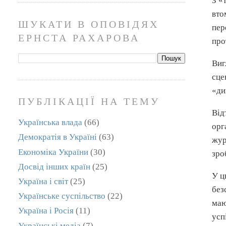
З «
вто
ШУКАТИ В ОПОВІДЯХ
пер
ЕРНСТА РАХАРОВА
про
Виг
сце
«ди
ПУБЛІКАЦІЇ НА ТЕМУ
Від
Українська влада
(66)
орг
Демократія в Україні
(63)
жур
Економіка України
(30)
зро
Досвід інших країн
(25)
У ц
Україна і світ
(25)
без
Українське суспільство
(22)
маю
Україна і Росія
(11)
усп
Українські медіа
(7)