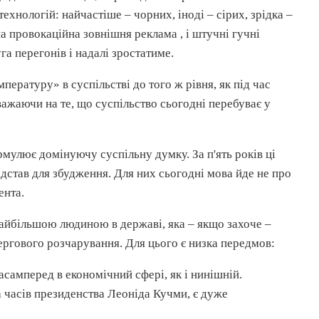
хнологій: найчастіше – чорних, іноді – сірих, зрідка –
нна провокаційна зовнішня реклама , і штучні гучні
га перегонів і надалі зростатиме.
ературу» в суспільстві до того ж рівня, як під час
важаючи на те, що суспільство сьогодні перебуває у
мулює домінуючу суспільну думку. За п'ять років ці
ідстав для збудження. Для них сьогодні мова йде не про
ента.
найбільшою людиною в державі, яка – якщо захоче –
ргового розчарування. Для цього є низка передмов:
самперед в економічний сфері, як і нинішній.
а часів президенства Леоніда Кучми, є дуже