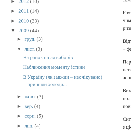
►
2012
(10)
►
2011
(14)
Рів
чим
►
2010
(23)
риз
▼
2009
(44)
►
груд.
(3)
Від
▼
лист.
(3)
– ф
На ранок після виборів
Пар
Наближення моменту істини
нег
В Україну (як завжди – неочікувано)
асо
прийшли холоди...
Вих
►
жовт.
(3)
пол
►
вер.
(4)
пов
►
серп.
(5)
Сит
►
лип.
(4)
з ц