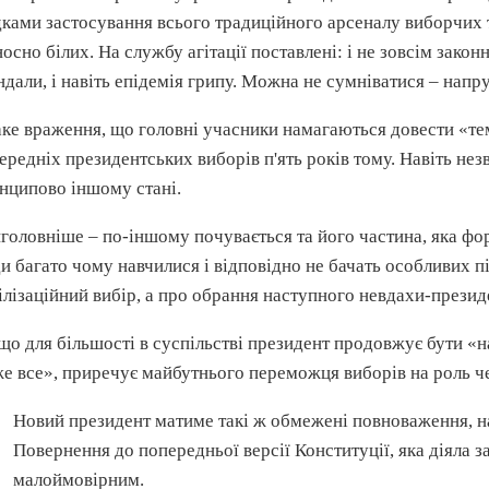
дками застосування всього традиційного арсеналу виборчих те
носно білих. На службу агітації поставлені: і не зовсім зако
ндали, і навіть епідемія грипу. Можна не сумніватися – напру
аке враження, що головні учасники намагаються довести «темп
ередніх президентських виборів п'ять років тому. Навіть нез
нципово іншому стані.
головніше – по-іншому почувається та його частина, яка фор
и багато чому навчилися і відповідно не бачать особливих п
ілізаційний вибір, а про обрання наступного невдахи-презид
 що для більшості в суспільстві президент продовжує бути «
е все», приречує майбутнього переможця виборів на роль че
Новий президент матиме такі ж обмежені повноваження, на
Повернення до попередньої версії Конституції, яка діяла з
малоймовірним.