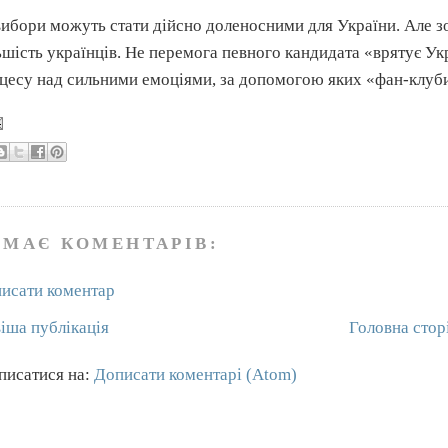
вибори можуть стати дійсно доленосними для України. Але зо
ьшість українців. Не перемога певного кандидата «врятує У
цесу над сильними емоціями, за допомогою яких «фан-клуби
ЕМАЄ КОМЕНТАРІВ:
исати коментар
іша публікація
Головна стор
писатися на:
Дописати коментарі (Atom)