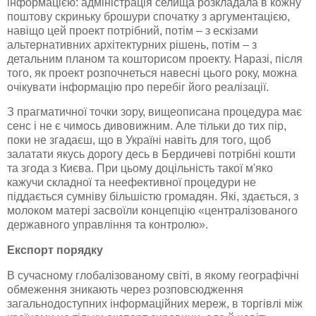
інформацією: адміністрація селища розкладала в кожну
поштову скриньку брошури спочатку з аргументацією,
навіщо цей проект потрібний, потім – з ескізами
альтернативних архітектурних рішень, потім – з
детальним планом та кошторисом проекту. Наразі, після
того, як проект розпочнеться навесні цього року, можна
очікувати інформацію про перебіг його реалізації.
З прагматичної точки зору, вищеописана процедура має
сенс і не є чимось дивовижним. Але тільки до тих пір,
поки не згадаєш, що в Україні навіть для того, щоб
залатати якусь дорогу десь в Бердичеві потрібні кошти
та згода з Києва. При цьому доцільність такої м'яко
кажучи складної та неефективної процедури не
піддається сумніву більшістю громадян. Які, здається, з
молоком матері засвоїли концепцію «централізованого
державного управління та контролю».
Експорт порядку
В сучасному
глобалізованому
світі, в якому географічні
обмеження зникають через розповсюдження
загальнодоступних інформаційних мереж, в торгівлі між