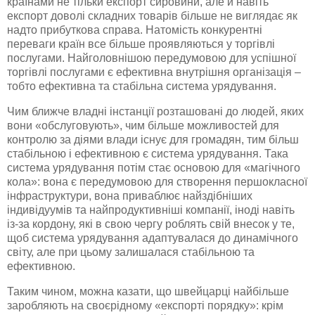
країнами не тільки експорт сировини, але й навіть
експорт доволі складних товарів більше не виглядає як
надто прибуткова справа. Натомість конкурентні
переваги країн все більше проявляються у торгівлі
послугами. Найголовнішою передумовою для успішної
торгівлі послугами є ефективна внутрішня організація –
тобто ефективна та стабільна система у
рядування
.
Чим ближче владні інстанції розташовані до людей, яких
вони «обслуговують», чим більше можливостей для
контролю за діями влади існує для громадян, тим більш
стабільною і ефективною є система урядування. Така
система урядування потім стає основою для «магічного
кола»: вона є передумовою для створення першокласної
інфраструктури, вона приваблює
найздібніших
індивідуумів та найпродуктивніші компанії, іноді навіть
із-за
кордону, які в свою чергу роблять свій внесок у те,
щоб система урядування адаптувалася до динамічного
світу, але при цьому залишалася стабільною та
ефективною.
Таким чином, можна казати, що швейцарці найбільше
заробляють на своєрідному «експорті порядку»: крім