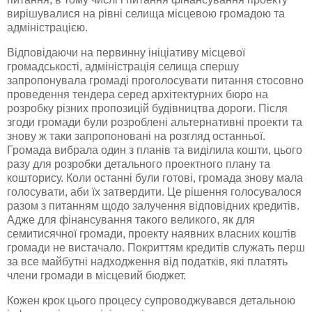
вирішувалися на рівні селища місцевою громадою та
адміністрацією.
Відповідаючи на первинну ініціативу місцевої
громадськості, адміністрація селища спершу
запропонувала громаді проголосувати питання стосовно
проведення тендера серед архітектурних бюро на
розробку різних пропозицій будівництва дороги. Після
згоди громади були розроблені альтернативні проекти та
знову ж таки запропоновані на розгляд останньої.
Громада вибрала один з планів та виділила кошти, цього
разу для розробки детального проектного плану та
кошторису. Коли останні були готові, громада знову мала
голосувати, аби їх затвердити. Це рішення голосувалося
разом з питанням щодо залучення відповідних кредитів.
Адже для фінансування такого великого, як для
семитисячної
громади, проекту наявних власних коштів
громади не вистачало. Покриттям кредитів служать перш
за все майбутні надходження від податків, які платять
члени громади в місцевий бюджет.
Кожен крок цього процесу супроводжувався детальною