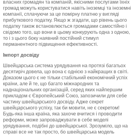
власних громадян та компаній, якісними послугами їхніх
громад можуть користуватися навіть іноземці та іноземні
компанії, сплачуючи за це помірну платню у вигляді
прибуткового податку. Якщо ж згадати, що рівень цього
податку також встановлюється громадами самостійно і
свідомо того, що вони в цьому конкурують одна з одною,
то і з цього боку наявний постійний стимул
перманентного підвищення ефективності.
Імпорт досвіду
Швейцарська система урядування на протязі багатьох
десятиріч довела, що вона є однією з найкращих в світі.
Доказом цього є не тільки стабільний економічний успіх
країни, але й те, що багато міжнародних та
наднаціональних організацій, серед яких найпершим
прикладом є Європейський Союз, запозичили для себе
частину швейцарського досвіду. Адже секрет
швейцарського успіху, так би мовити, не є секретом!
Будь-яка інша країна, яка захоче вчитися і проводити
реформи, може запроваджувати в себе моделі
урядування, подібні до швейцарської. Зрозуміло, що на
справі все не так просто, бо швейцарська модель