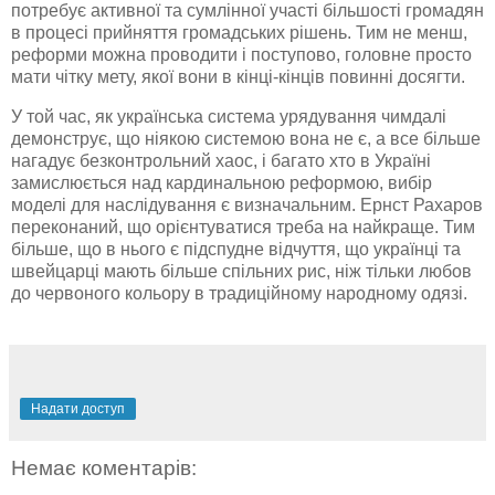
потребує активної та сумлінної участі більшості громадян
в процесі прийняття громадських рішень. Тим не менш,
реформи можна проводити і поступово, головне просто
мати чітку мету, якої вони в
кінці-кінців
повинні досягти.
У той час, як українська система урядування
чимдалі
демонструє, що ніякою системою вона не є, а все більше
нагадує безконтрольний хаос, і багато хто в Україні
замислюється над кардинальною реформою, вибір
моделі для наслідування є визначальним. Ернст
Рахаров
переконаний, що орієнтуватися треба на найкраще. Тим
більше, що в нього є підспудне відчуття, що українці та
швейцарці мають більше спільних рис, ніж тільки любов
до червоного кольору в традиційному народному одязі.
Надати доступ
Немає коментарів: