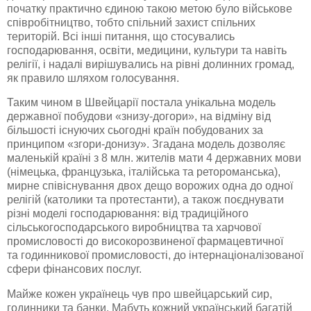
початку практично єдиною такою метою було військове
співробітництво, тобто спільний захист спільних
територій. Всі інші питання, що стосувались
господарювання, освіти, медицини, культури та навіть
релігії, і надалі вирішувались на рівні долинних громад,
як правило шляхом голосування.
Таким чином в Швейцарії постала унікальна модель
державної побудови «
знизу-догори
», на відміну від
більшості існуючих сьогодні країн побудованих за
принципом «
згори-донизу
». Згадана модель дозволяє
маленькій країні з 8
млн
. жителів мати 4 державних мови
(німецька, французька, італійська та
ретороманська
),
мирне співіснування двох дещо ворожих одна до одної
релігій (католики та протестанти), а також поєднувати
різні моделі господарювання: від традиційного
сільськогосподарського виробництва та харчової
промисловості до високорозвиненої фармацевтичної
та годинникової промисловості, до
інтернаціоналізованої
сфери фінансових послуг.
Майже кожен українець чув про швейцарський сир,
годинники та банки. Мабуть кожний український багатій