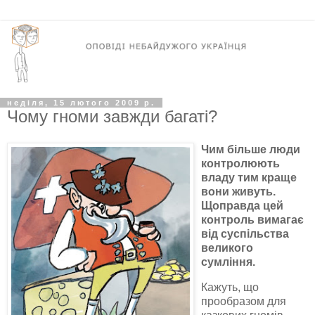
неділя, 15 лютого 2009 р.
Чому гноми завжди багаті?
Чим більше люди
контролюють
владу тим краще
вони живуть.
Щоправда цей
контроль вимагає
від суспільства
великого
сумління.
Кажуть, що
прообразом для