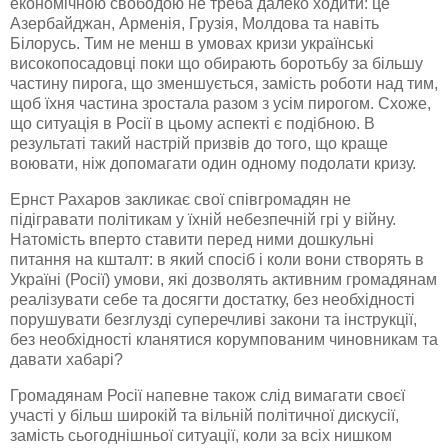
економічною свободою не треба далеко ходити: це
Азербайджан,
Арменія
, Грузія, Молдова та навіть
Білорусь. Тим не менш в умовах кризи українські
високопосадовці
поки що обирають боротьбу за більшу
частину пирога, що зменшується, замість роботи над тим,
щоб їхня частина зростала разом з усім пирогом. Схоже,
що ситуація в Росії в цьому аспекті є подібною. В
результаті такий настрій призвів до того, що краще
воювати, ніж допомагати один одному подолати кризу.
Ернст
Рахаров
закликає свої співгромадян не
підігравати політикам у їхній небезпечній грі у війну.
Натомість вперто ставити перед ними дошкульні
питання на кшталт: в який спосіб і коли вони створять в
Україні (Росії) умови, які дозволять активним громадянам
реалізувати себе та досягти достатку, без необхідності
порушувати безглузді суперечливі закони та інструкції,
без необхідності кланятися корумпованим чиновникам та
давати хабарі?
Громадянам Росії напевне також слід вимагати своєї
участі у більш широкій та вільній політичної дискусії,
замість сьогоднішньої ситуації, коли за всіх нишком