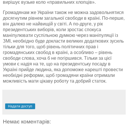
вирішує вузьке коло «правильних хлопців».
Громадянам же України також не можна задовольнятися
досягнутим рівнем загальної свободи в країні. По-перше,
він далеко не найвищій у світі. А по-друге, у рік
президентських виборів, коли зростає спокуса
маніпулювати суспільною думкою через маніпуляції із
ЗМІ, необхідно буде докласти великих додаткових зусиль
тільки для того, щоб рівень політичних прав і
громадянських свобод в країні, а особливо – рівень
свободи слова, хоча б не погіршився. Тільки за цієї
умови є надія на те, що на президентську посаду в
Україні прийде людина, яка допоможе нарешті провести
необхідні реформи, щоб громадяни країни отримали
можливість мати цікаву роботу та добрий статок.
Надати доступ
Немає коментарів: