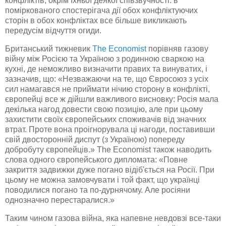
конфліктів, окрім їхньої деякої співзвучності: в
поміркованого спостерігача дії обох конфліктуючих
сторін в обох конфліктах все більше викликають
передусім відчуття огиди.
Британський тижневик
The
Economist
порівняв газову
війну між Росією та Україною з родинною сваркою на
кухні, де неможливо визначити правих та винуватих, і
зазначив, що: «Незважаючи на те, що Євросоюз з усіх
сил намагався не приймати нічию сторону в конфлікті,
європейці все ж дійшли важливого висновку: Росія мала
декілька нагод довести свою позицію, але при цьому
захистити своїх європейських споживачів від значних
втрат. Проте вона проігнорувала ці нагоди, поставивши
свій двосторонній диспут (з Україною) попереду
добробуту європейців.»
The
Economist
також наводить
слова одного європейського дипломата: «Повне
закриття
задвижки
дуже погано відіб'ється на Росії. При
цьому не можна замовчувати і той факт, що українці
поводилися погано та
по-дурнячому
. Але росіяни
однозначно перестаралися.»
Таким чином газова війна, яка напевне невдовзі все-таки