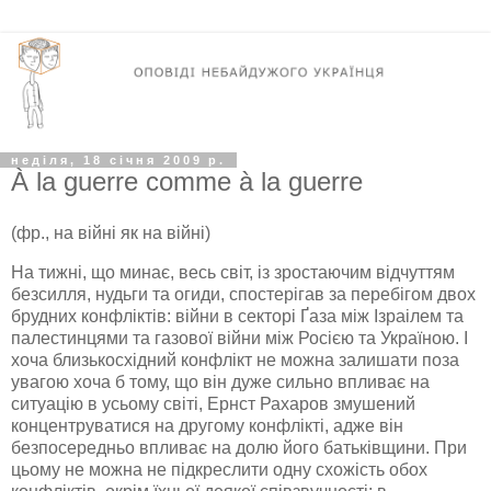
неділя, 18 січня 2009 р.
À la guerre comme à la guerre
(
фр
., на війні як на війні)
На тижні, що минає, весь світ, із зростаючим відчуттям
безсилля, нудьги та огиди, спостерігав за перебігом двох
брудних конфліктів: війни в секторі
Ґаза
між
Ізраілем
та
палестинцями та газової війни між Росією та Україною. І
хоча близькосхідний конфлікт не можна залишати поза
увагою хоча б тому, що він дуже сильно впливає на
ситуацію в усьому світі, Ернст
Рахаров
змушений
концентруватися на другому конфлікті, адже він
безпосередньо впливає на долю його батьківщини. При
цьому не можна не підкреслити одну схожість обох