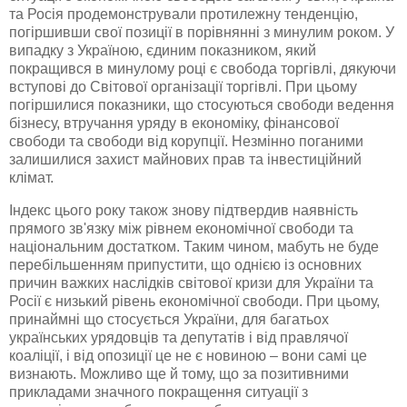
та Росія продемонстрували протилежну тенденцію,
погіршивши свої позиції в порівнянні з минулим роком. У
випадку з Україною, єдиним показником, який
покращився в минулому році є свобода торгівлі, дякуючи
вступові до Світової організації торгівлі. При цьому
погіршилися показники, що стосуються свободи ведення
бізнесу, втручання уряду в економіку, фінансової
свободи та свободи від корупції. Незмінно поганими
залишилися захист майнових прав та інвестиційний
клімат.
Індекс цього року також знову підтвердив наявність
прямого зв'язку між рівнем економічної свободи та
національним достатком. Таким чином, мабуть не буде
перебільшенням припустити, що однією із основних
причин важких наслідків світової кризи для України та
Росії є низький рівень економічної свободи. При цьому,
принаймні що стосується України, для багатьох
українських урядовців та депутатів і від правлячої
коаліції, і від опозиції це не є новиною – вони самі це
визнають. Можливо ще й тому, що за позитивними
прикладами значного покращення ситуації з