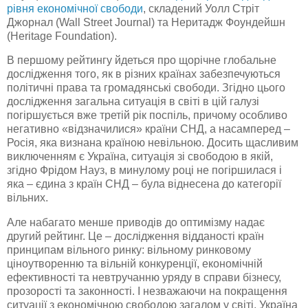
рівня економічної свободи
, складений
Уолл
Стріт
Джорнал
(
Wall
Street
Journal
) та
Неритадж
Фоундейшн
(
Heritage
Foundation
).
В першому рейтингу йдеться про щорічне глобальне
дослідження того, як в різних країнах забезпечуються
політичні права та громадянські свободи. Згідно цього
дослідження загальна ситуація в світі в цій галузі
погіршується вже третій рік поспіль, причому особливо
негативно «відзначилися» країни СНД, а насамперед –
Росія, яка визнана країною невільною. Досить щасливим
виключенням є Україна, ситуація зі свободою в якій,
згідно
Фрідом
Науз
, в минулому році не погіршилася і
яка – єдина з країн СНД – була віднесена до категорії
вільних.
Але набагато менше приводів до оптимізму надає
другий рейтинг. Це – дослідження відданості країн
принципам вільного ринку: вільному ринковому
ціноутворенню та вільній конкуренції, економічній
ефективності та невтручанню уряду в справи бізнесу,
прозорості та законності. І незважаючи на покращення
ситуації з економічною свободою загалом у світі, Україна