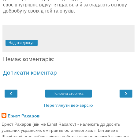
своє внутрішнє відчуття щастя, а й закладають основу
добробуту своїх дітей та онуків.
Надати доступ
Немає коментарів:
Дописати коментар
‹
›
Головна сторінка
Переглянути веб-версію
Ернст Рахаров
Ернст Рахаров (він же Ernst Raxarov) - належить до досить
успішних українских емігрантів останньої хвилі. Він живе в
Швейцарії, має добру і цікаву роботу і дуже щасливий у своєму