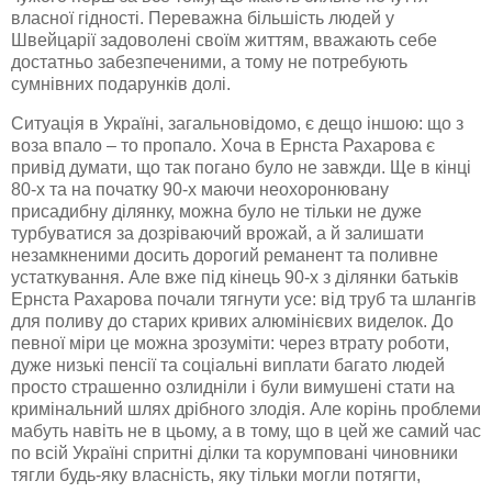
власної гідності. Переважна більшість людей у
Швейцарії задоволені своїм життям, вважають себе
достатньо забезпеченими, а тому не потребують
сумнівних подарунків долі.
Ситуація в Україні, загальновідомо, є дещо іншою: що з
воза впало – то пропало. Хоча в Ернста
Рахарова
є
привід думати, що так погано було не завжди. Ще в кінці
80-х та на початку 90-х маючи
неохоронювану
присадибну ділянку, можна було не тільки не дуже
турбуватися за дозріваючий врожай, а й залишати
незамкненими досить дорогий реманент та поливне
устаткування. Але вже під кінець 90-х з ділянки батьків
Ернста
Рахарова
почали тягнути усе: від труб та шлангів
для поливу до старих кривих алюмінієвих виделок. До
певної міри це можна зрозуміти: через втрату роботи,
дуже низькі пенсії та соціальні виплати багато людей
просто страшенно
озлидніли
і були вимушені стати на
кримінальний шлях дрібного злодія. Але корінь проблеми
мабуть навіть не в цьому, а в тому, що в цей же самий час
по всій Україні спритні ділки та корумповані чиновники
тягли будь-яку
власність
, яку тільки могли потягти,