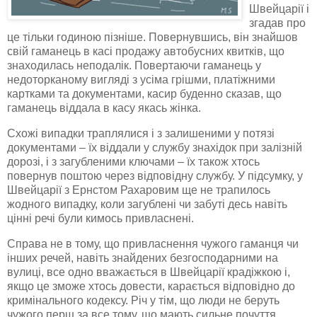
Швейцарії і
згадав про
це тільки годиною пізніше. Повернувшись, він знайшов
свій гаманець в касі продажу автобусних квитків, що
знаходилась неподалік. Повертаючи гаманець у
недоторканому вигляді з усіма грішми, платіжними
картками та документами, касир буденно сказав, що
гаманець віддала в касу якась жінка.
Схожі випадки траплялися і з залишеними у потязі
документами – їх віддали у службу знахідок при залізній
дорозі, і з загубленими ключами – їх також хтось
повернув поштою через відповідну службу. У підсумку, у
Швейцарії з Ернстом
Рахаровим
ще не трапилось
жодного випадку, коли загублені чи забуті десь навіть
цінні речі були
кимось
привласнені.
Справа не в тому, що привласнення чужого гаманця чи
інших речей, навіть знайдених безгосподарними на
вулиці, все одно вважається в Швейцарії крадіжкою і,
якщо це зможе хтось довести, карається відповідно до
кримінального кодексу. Річ у тім, що люди не беруть
чужого перш за все тому, що мають сильне почуття