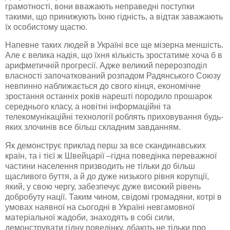
грамотності, вони вважають неправедні поступки
такими, що принижують їхню гідність, а відтак заважають
їх особистому щастю.
Напевне таких людей в Україні все ще мізерна меншість.
Але є велика надія, що їхня кількість зростатиме хоча б в
арифметичній прогресії. Адже великий перерозподіл
власності започаткований розпадом Радянського Союзу
невпинно наближається до свого кінця, економічне
зростання останніх років
нарешті
породило прошарок
середнього класу, а новітні інформаційні та
телекомунікаційні технології роблять приховування будь-
яких злочинів все більш складним завданням.
Як демонструє приклад перш за все
скандинавських
країн, та і тієї ж Швейцарії –гідна поведінка переважної
частини населення призводить не тільки до більш
щасливого буття, а й до дуже низького рівня корупції,
який, у свою чергу, забезпечує дуже високий рівень
добробуту нації. Таким чином, свідомі громадяни, котрі в
умовах наявної на сьогодні в Україні невгамовної
матеріальної жадоби, знаходять в собі сили,
демонструвати гідну поведінку, дбають не тільки про