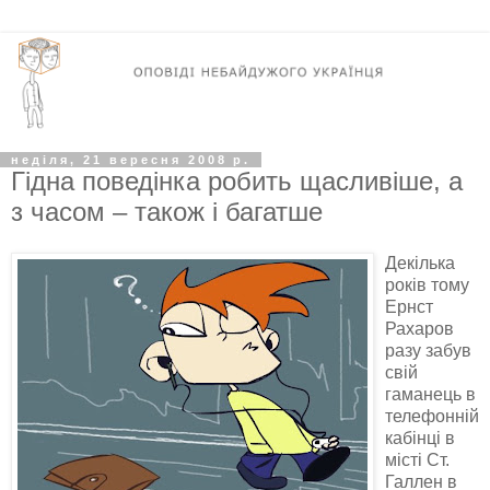
неділя, 21 вересня 2008 р.
Гідна поведінка робить щасливіше, а
з часом – також і багатше
Декілька
років тому
Ернст
Рахаров
разу забув
свій
гаманець в
телефонній
кабінці в
місті Ст.
Галлен
в