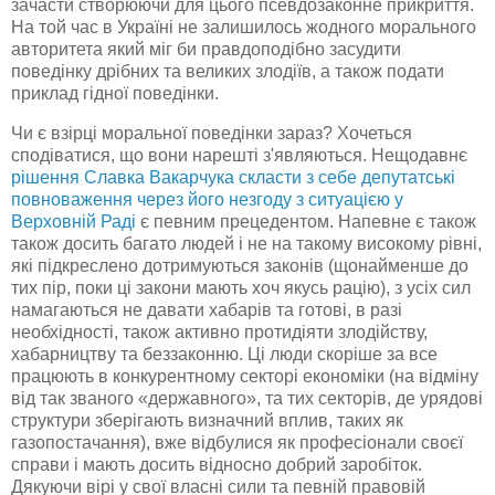
зачасти
створюючи для цього
псевдозаконне
прикриття.
На той час в Україні не залишилось жодного морального
авторитета який міг
би
правдоподібно засудити
поведінку дрібних та великих злодіїв, а також подати
приклад гідної поведінки.
Чи є взірці моральної поведінки зараз? Хочеться
сподіватися, що вони нарешті з'являються. Нещодавнє
рішення Славка
Вакарчука
скласти з себе депутатські
повноваження через його незгоду з ситуацією у
Верховній Раді
є певним прецедентом. Напевне є також
також досить багато людей і не на такому високому рівні,
які підкреслено дотримуються законів (щонайменше до
тих пір, поки ці закони мають
хоч
якусь рацію), з усіх сил
намагаються не давати хабарів та готові, в разі
необхідності, також активно протидіяти злодійству,
хабарництву та беззаконню. Ці люди скоріше за все
працюють в конкурентному секторі економіки (на відміну
від так званого «державного», та тих секторів, де урядові
структури зберігають визначний вплив, таких як
газопостачання), вже відбулися як професіонали своєї
справи і мають досить відносно добрий заробіток.
Дякуючи вірі у свої власні сили та певній правовій