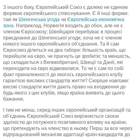
З іншого боку, Європейський Союз є далеко не єдиною
формою європейського співіснування. Є й інші форми:
такі як
Шенгенська
угода
чи
Європейська економічна
зона
. Наприклад, Норвегія входить до обох, але не є
членом Євросоюзу; Швейцарія перебуває в процесі
приєднання до
Шенгенської
угоди, хоча не є членом
ніякого іншого європейського об’єднання. Та й сам
Євросоюз ділиться на два табори: більшість країн, що
перейшли на євро, чи прагнуть це зробити; та меншість,
що складається з Великобританії, Швеції та Данії, які
переходити на євро відмовилися. То чи є сам по собі
факт приналежності до якогось європейського клубу
гарантією високих стандартів життя? Скоріше навпаки:
високі стандарти життя дають право на входження до
будь-якого з цих клубів, якщо країна виявить до цього
бажання.
І тим не менш, серед інших європейський організацій та
об’єднань Європейський Союз вирізняється своєю
здатністю до потужного позитивного впливу на країни,
що претендують на членство в ньому. Перш за все через
відпрацьований механізм адаптації
країн-кандидатів
до