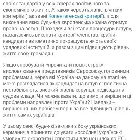
своїх стандартів у всіх сферах політичного та
економічного життя. А також через наявність чітких
критеріїв (так звані
Копенгагенські критерії
), після
виконання яких будь-яка європейська країна отримує
право на вступ. Проходячи всі етапи процедури вступу,
намагаючись виконати критерії членства,
країни-
кандидати
автоматично покращують якість своїх
урядових інституцій, а разом з цим підвищують рівень
життя своїх громадян.
Якщо спробувати
«
прочитати поміж строк
»
висловлювання представників Євросоюзу, головними
проблемами, через які Україна на даному на етапі не
може розглядатися як кандидат на вступ є: політична
нестабільність, високий рівень корупції, недієздатна
судова влада. Чи можна казати, що вимоги вирішити ці
проблеми направлені проти України? Навпаки –
вирішення цих проблем перш за все підвищить рівень
життя самих українців!
У цьому сенсі будь-які заклики з боку українських
керманичів прийняти до уваги «особливі українські
умови» та скоротити і спростити для неї шлях до
ЕС
,