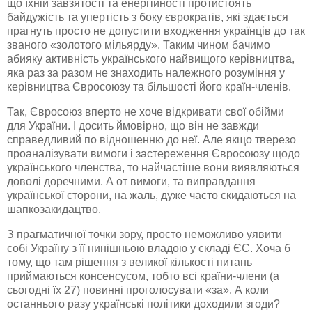
що їхній завзятості та енергійності протистоять
байдужість та упертість з боку
єврократів
, які здається
прагнуть просто не допустити входження українців до так
званого «золотого мільярду». Таким чином бачимо
абияку активність українського найвищого керівництва,
яка раз за разом не знаходить належного розуміння у
керівництва Євросоюзу та більшості його
країн-членів
.
Так, Євросоюз вперто не хоче відкривати свої обійми
для України. І досить ймовірно, що він не завжди
справедливий по відношенню до неї. Але якщо тверезо
проаналізувати вимоги і застереження Євросоюзу щодо
українського членства, то найчастіше вони виявляються
доволі доречними. А от вимоги, та виправдання
української сторони, на жаль, дуже часто скидаються на
шапкозакидацтво
.
З прагматичної точки зору, просто неможливо уявити
собі Україну з її нинішньою владою у складі ЄС. Хоча б
тому, що там рішення з великої кількості питань
приймаються консенсусом, тобто всі
країни-члени
(а
сьогодні їх 27) повинні проголосувати «за». А коли
останнього разу українські політики доходили згоди?