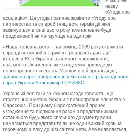
м матиме
назву
«Угода про
асоціацію». Ця угода повинна замінити «Угоду про
партнерство та співробітництво», термін дії якої
закінчується в кінці цього року, але напевне буде
продовжений як мінімум ще на один рік.
«Наша головна мета – наприкінці 2009 року отримати
справді потужний інструмент реальної адаптації
інтересів ЄС і України, взаємного проникнення,
взаємного зближення, яке в підсумку приведе до
повноправного членства України в цій організації», -
заявив на прес-конференції у Києві міністр закордонних
справ України Володимир
ОГРИЗКО
.
Українські політики за кожної нагоди говорять, що
стратегічною метою України є повноправне членство в
Євросоюзі. При цьому бюрократичний процес
узгодження та підписання разом з представниками
останнього будь-якого спільного документу вони
намагаються представити як ще один важкий крок на
героїчному шляху до цієї світлої мети. Але виявляється,