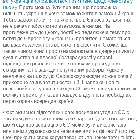
всі українці висловлюються позитивно щодо членства у
ньому
. Проте можна бути певним, що переважна
більшість українців хоче заможно жити в заможній країні.
Тобто заможне життя та членство в Євросоюзі для них
не є речами абсолютно взаємозалежними. На
протилежність до цього, постійно
педалюючи
тему про
вступ до Євросоюзу, українські правителі намагаються
цю взаємозалежність всіляко підкреслити. Схоже, що
таким чином вони просто намагаються відвернути увагу
суспільства від власної безпорадності у справі
підвищення рівня його життя шляхом проведення
складних та не завжди популярних реформ. Адже у
невдачах на шляху до Євросоюзу завжди можна хоча б
приховано звинуватити останній. І навпаки, навіть
незначний поступ на шляху до ЄС можна представити як
велику перемогу, яка виправдує відсутність необхідних
перетворень всередині країни.
Факт активної підготовки нової посиленої угоди з ЄС є
загалом дуже позитивним. Але наразі є деякі ознаки того,
що Угода про асоціацію з ЄС може бути використана
нинішніми українськими керманичами як фіговий листок,
щоб прикрити свою корумпованість та некомпетентність