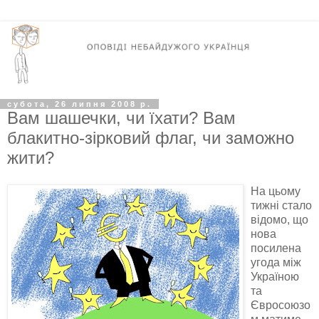
субота, 26 липня 2008 р.
Вам шашечки, чи їхати? Вам
блакитно-зірковий флаг, чи заможно
жити?
На цьому
тижні стало
відомо, що
нова
посилена
угода між
Україною
та
Євросоюзо