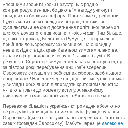
«першими зробити кроки назустріч» є радше
контрапродуктивними
, бо дають їм нагоду уникнути
складних та болючих реформ. Проте саме ці реформи
будуть мати своїм наслідком покращення життя
суспільства, а не факт досягнення політичної перемоги
шляхом
дочасного
підписання якоїсь угоди! Тим більше,
що вже є приклад Болгарії та Румунії, які формально
прийняли до Євросоюзу закривши очі на очевидну
невідповідність цих країн багатьом вимогам членства,
якраз у сфері подолання корупції та якості судів. В
результаті Євросоюз вимушений зараз констатувати, що
за півтора роки перебування цих країн всередині
Євросоюзу, ситуація у проблемних сферах здебільшого
погіршилася! Напевне через те, що зник могутній стимул
у вигляді необхідності відповідати критеріям членства,
які діють тільки до моменту вступу. А механізму
виключення із числа своїх членів Євросоюз не має.
Переважна більшість українських громадян абсолютно
не розуміють принципів та механізмів функціонування
Євросоюзу (цього не розуміє навіть переважна більшість
самих громадян Євросоюзу). Мабуть через це
далеко не