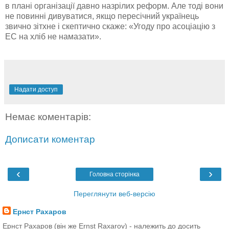
в плані організації давно назрілих реформ. Але тоді вони
не повинні дивуватися, якщо пересічний українець
звично зітхне і скептично скаже: «Угоду про асоціацію з
ЕС
на хліб не намазати».
Надати доступ
Немає коментарів:
Дописати коментар
‹
›
Головна сторінка
Переглянути веб-версію
Ернст Рахаров
Ернст Рахаров (він же Ernst Raxarov) - належить до досить