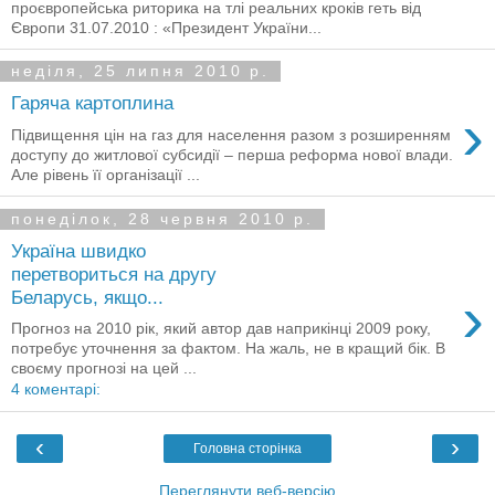
проєвропейська риторика на тлі реальних кроків геть від
Європи 31.07.2010 : «Президент України...
неділя, 25 липня 2010 р.
Гаряча картоплина
›
Підвищення цін на газ для населення разом з розширенням
доступу до житлової субсидії – перша реформа нової влади.
Але рівень її організації ...
понеділок, 28 червня 2010 р.
Україна швидко
перетвориться на другу
›
Беларусь, якщо...
Прогноз на 2010 рік, який автор дав наприкінці 2009 року,
потребує уточнення за фактом. На жаль, не в кращий бік. В
своєму прогнозі на цей ...
4 коментарі:
‹
›
Головна сторінка
Переглянути веб-версію