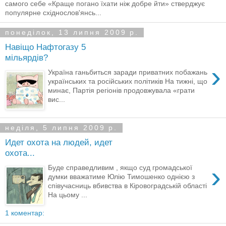
самого себе «Краще погано їхати ніж добре йти» стверджує
популярне східнослов'янсь...
понеділок, 13 липня 2009 р.
Навіщо Нафтогазу 5
мільярдів?
›
Україна ганьбиться заради приватних побажань
українських та російських політиків На тижні, що
минає, Партія регіонів продовжувала «грати
вис...
неділя, 5 липня 2009 р.
Идет охота на людей, идет
охота...
›
Буде справедливим , якщо суд громадської
думки вважатиме Юлію Тимошенко однією з
співучасниць вбивства в Кіровоградській області
На цьому ...
1 коментар: