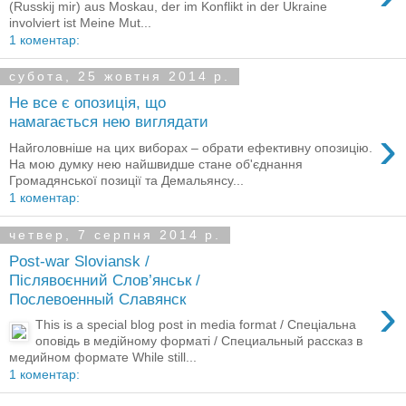
(Russkij mir) aus Moskau, der im Konflikt in der Ukraine
involviert ist Meine Mut...
1 коментар:
субота, 25 жовтня 2014 р.
Не все є опозиція, що
намагається нею виглядати
›
Найголовніше на цих виборах – обрати ефективну опозицію.
На мою думку нею найшвидше стане об'єднання
Громадянської позиції та Демальянсу...
1 коментар:
четвер, 7 серпня 2014 р.
Post-war Sloviansk /
Післявоєнний Слов’янськ /
›
Послевоенный Славянск
This is a special blog post in media format / Спеціальна
оповідь в медійному форматі / Специальный рассказ в
медийном формате While still...
1 коментар: