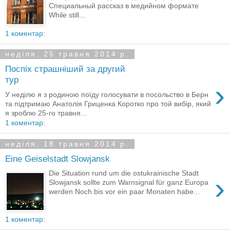
Специальный рассказ в медийном формате
While still...
1 коментар:
неділя, 25 травня 2014 р.
Поспіх страшніший за другий
тур
›
У неділю я з родиною поїду голосувати в посольство в Берн
та підтримаю Анатолія Гриценка Коротко про той вибір, який
я зроблю 25-го травня...
1 коментар:
неділя, 18 травня 2014 р.
Eine Geiselstadt Slowjansk
Die Situation rund um die ostukrainische Stadt
›
Slowjansk sollte zum Warnsignal für ganz Europa
werden Noch bis vor ein paar Monaten habe...
1 коментар: