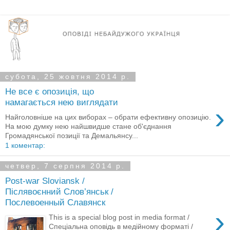
субота, 25 жовтня 2014 р.
Не все є опозиція, що
намагається нею виглядати
›
Найголовніше на цих виборах – обрати ефективну опозицію.
На мою думку нею найшвидше стане об'єднання
Громадянської позиції та Демальянсу...
1 коментар:
четвер, 7 серпня 2014 р.
Post-war Sloviansk /
Післявоєнний Слов’янськ /
Послевоенный Славянск
›
This is a special blog post in media format /
Спеціальна оповідь в медійному форматі /