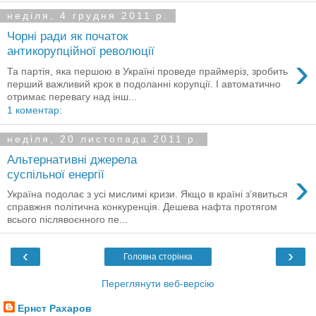
неділя, 4 грудня 2011 р.
Чорні ради як початок
антикорупційної революції
›
Та партія, яка першою в Україні проведе праймеріз, зробить
перший важливий крок в подоланні корупції. І автоматично
отримає перевагу над інш...
1 коментар:
неділя, 20 листопада 2011 р.
Альтернативні джерела
›
суспільної енергії
Україна подолає з усі мислимі кризи. Якщо в країні з’явиться
справжня політична конкуренція. Дешева нафта протягом
всього післявоєнного пе...
‹
›
Головна сторінка
Переглянути веб-версію
Ернст Рахаров